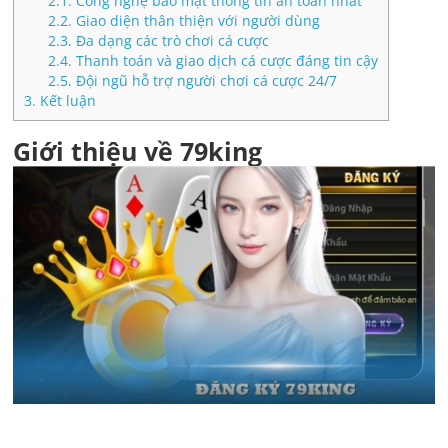
2.1.
Công nghệ bảo mật thông tin an toàn nhất
2.2.
Giao diện thân thiện với người dùng
2.3.
Đa dạng các trò chơi cá cược
2.4.
Thanh toán và giao dịch cá cược đáng tin cậy
2.5.
Đội ngũ hỗ trợ người chơi cá cược 24/7
3.
Kết luận
Giới thiệu về 79king