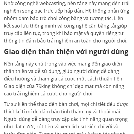
Nhờ công nghệ webcasting, nền tảng này mang đến trải
nghiệm sòng bạc trực tiếp hấp dẫn. Hệ thống phản ứng
nhóm đảm bảo trò chơi công bằng và tương tác. Liên
kết sao lưu thông minh và công nghệ cân bằng tải giúp
truy cập liên tục, trong khi bảo mật và quyền riêng tư
thông tin đảm bảo trải nghiệm an toàn cho người chơi.
Giao diện thân thiện với người dùng
Nền tảng này chú trọng vào việc mang đến giao diện
thân thiện và dễ sử dụng, giúp người dùng dễ dàng
điều hướng và tham gia cá cược một cách thuận tiện.
Giao diện của 79king không chỉ đẹp mắt mà còn nâng
cao trải nghiệm cá cược cho người chơi.
Từ sự kiện thể thao đến bàn chơi, mọi chi tiết đều được
thiết kế tỉ mỉ để đảm bảo tính thẩm mỹ và thoải mái.
Người dùng dễ dàng truy cập các tính năng quan trọng
như đặt cược, rút tiền và xem lịch sự kiện chỉ với vài