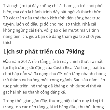
Trải nghiệm tại đây không chỉ là tham gia trò chơi phổ
biến, mà còn là hành trình đầy bất ngờ và thách thức.
Từ các trận đấu thể thao kịch tính đến sòng bạc trực
tuyến, luôn có điều gì đó cho mọi sở thích. Nhà cái
không ngừng cải tiến, với giao diện mượt mà và tính
năng tiện ích, giúp bạn dễ dàng tham gia trò chơi yêu
thích.
Lịch sử phát triển của 79king
Đầu năm 2017, nền tảng giải trí này chính thức ra mắt
tại thị trường sôi động của Costa Rica. Với hàng loạt trò
chơi hấp dẫn và đa dạng chủ đề, nền tảng nhanh chóng
trở thành xu hướng mới trong ngành. Sau sáu năm liên
tục phát triển, hệ thống đã khẳng định được vị thế và
gặt hái nhiều thành công đáng kể.
Trong thời gian gần đây, thương hiệu luôn duy trì vị trí
trong top các nền tảng giải trí hàng đầu, thu hút lượng