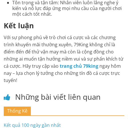
Tôn trọng và tận tâm: Nhân viên luôn lắng nghe ý
kiến và nỗ lực đáp ứng mọi nhu cầu của người chơi
một cách tốt nhất.
Kết luận
Với sự phong phú về trò chơi cá cược và các chương
trình khuyến mãi thường xuyên, 79King không chỉ là
điểm đến để thử vận may mà còn là cộng đồng cho
những ai muốn tận hưởng niềm vui và sự phấn khích từ
cá cược. Hãy truy cập vào
trang chủ 79king
ngay hôm
nay – lựa chọn lý tưởng cho những tín đồ cá cược trực
tuyến!
Những bài viết liên quan
Thống Kê
Kết quả 100 ngày gần nhất