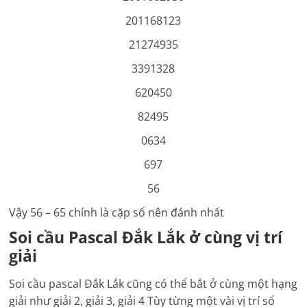
201168123
21274935
3391328
620450
82495
0634
697
56
Vậy 56 – 65 chính là cặp số nên đánh nhất
Soi cầu Pascal Đắk Lắk ở cùng vị trí
giải
Soi cầu pascal Đắk Lắk cũng có thể bắt ở cùng một hạng
giải như giải 2, giải 3, giải 4 Tùy từng một vài vị trí số