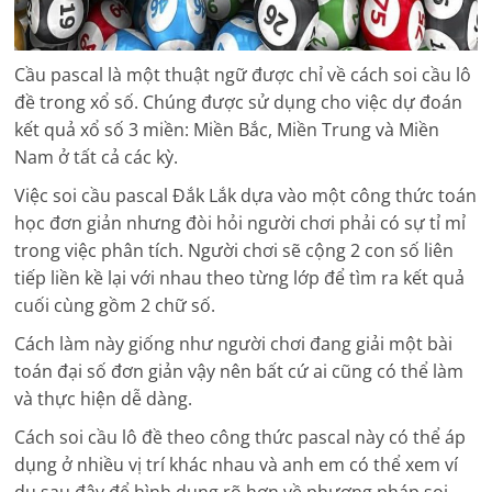
Cầu pascal là một thuật ngữ được chỉ về cách soi cầu lô
đề trong xổ số. Chúng được sử dụng cho việc dự đoán
kết quả xổ số 3 miền: Miền Bắc, Miền Trung và Miền
Nam ở tất cả các kỳ.
Việc soi cầu pascal Đắk Lắk dựa vào một công thức toán
học đơn giản nhưng đòi hỏi người chơi phải có sự tỉ mỉ
trong việc phân tích. Người chơi sẽ cộng 2 con số liên
tiếp liền kề lại với nhau theo từng lớp để tìm ra kết quả
cuối cùng gồm 2 chữ số.
Cách làm này giống như người chơi đang giải một bài
toán đại số đơn giản vậy nên bất cứ ai cũng có thể làm
và thực hiện dễ dàng.
Cách soi cầu lô đề theo công thức pascal này có thể áp
dụng ở nhiều vị trí khác nhau và anh em có thể xem ví