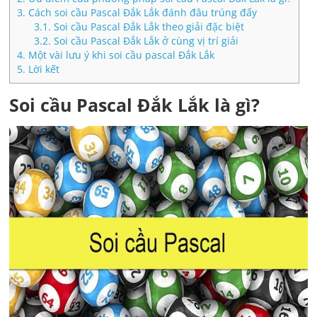
3.
Cách soi cầu Pascal Đắk Lắk đánh đâu trúng đấy
3.1.
Soi cầu Pascal Đắk Lắk theo giải đặc biệt
3.2.
Soi cầu Pascal Đắk Lắk ở cùng vị trí giải
4.
Một vài lưu ý khi soi cầu pascal Đắk Lắk
5.
Lời kết
Soi cầu Pascal Đắk Lắk là gì?