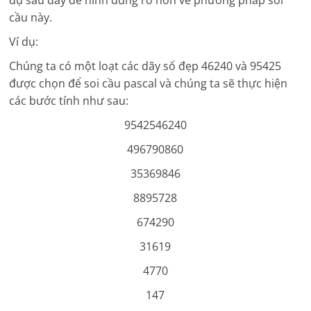
dụ sau đây để hình dung rõ hơn về phương pháp soi
cầu này.
Ví dụ:
Chúng ta có một loạt các dãy số đẹp 46240 và 95425
được chọn để soi cầu pascal và chúng ta sẽ thực hiện
các bước tính như sau:
9542546240
496790860
35369846
8895728
674290
31619
4770
147