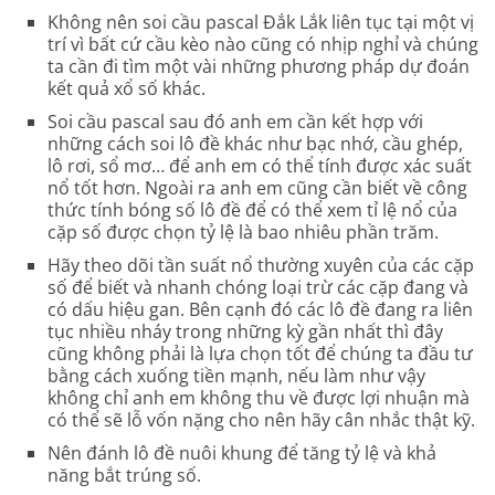
Không nên soi cầu pascal Đắk Lắk liên tục tại một vị
trí vì bất cứ cầu kèo nào cũng có nhịp nghỉ và chúng
ta cần đi tìm một vài những phương pháp dự đoán
kết quả xổ số khác.
Soi cầu pascal sau đó anh em cần kết hợp với
những cách soi lô đề khác như bạc nhớ, cầu ghép,
lô rơi, sổ mơ… để anh em có thể tính được xác suất
nổ tốt hơn. Ngoài ra anh em cũng cần biết về công
thức tính bóng số lô đề để có thể xem tỉ lệ nổ của
cặp số được chọn tỷ lệ là bao nhiêu phần trăm.
Hãy theo dõi tần suất nổ thường xuyên của các cặp
số để biết và nhanh chóng loại trừ các cặp đang và
có dấu hiệu gan. Bên cạnh đó các lô đề đang ra liên
tục nhiều nháy trong những kỳ gần nhất thì đây
cũng không phải là lựa chọn tốt để chúng ta đầu tư
bằng cách xuống tiền mạnh, nếu làm như vậy
không chỉ anh em không thu về được lợi nhuận mà
có thể sẽ lỗ vốn nặng cho nên hãy cân nhắc thật kỹ.
Nên đánh lô đề nuôi khung để tăng tỷ lệ và khả
năng bắt trúng số.