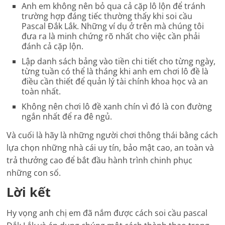
Anh em không nên bỏ qua cả cặp lô lộn để tránh
trường hợp đáng tiếc thường thấy khi soi cầu
Pascal Đắk Lắk. Những ví dụ ở trên mà chúng tôi
đưa ra là minh chứng rõ nhất cho việc cần phải
đánh cả cặp lộn.
Lập danh sách bảng vào tiền chi tiết cho từng ngày,
từng tuần có thể là tháng khi anh em chơi lô đề là
điều cần thiết để quản lý tài chính khoa học và an
toàn nhất.
Không nên chơi lô đề xanh chín vì đó là con đường
ngắn nhất để ra đê ngủ.
Và cuối là hãy là những người chơi thông thái bằng cách
lựa chọn những nhà cái uy tín, bảo mật cao, an toàn và
trả thưởng cao để bắt đầu hành trình chinh phục
những con số.
Lời kết
Hy vọng anh chị em đã nắm được cách soi cầu pascal