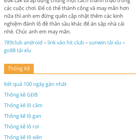
Đắk Lắk và áp dụng chúng một cách thành thạo trong
các cuộc chơi. Để có thể thành công và may mắn hơn
nữa thì anh em đừng quên cập nhật thêm các kinh
nghiệm đánh lô đề thần sầu khác để ăn sập nhà cái
nhé. Chúc anh em may mắn.
789club android
–
link vào hit club
–
sunwin tài xỉu
–
go88 tài xỉu
Thống Kê
Kết quả 100 ngày gần nhất
Thống kê GĐB
Thống kê lô câm
Thông kê lô gan
Thống kê lô rơi
Thống kê lô xiên