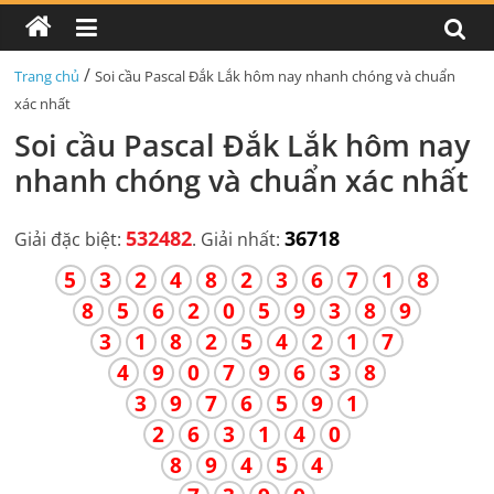
/
Trang chủ
Soi cầu Pascal Đắk Lắk hôm nay nhanh chóng và chuẩn
xác nhất
Soi cầu Pascal Đắk Lắk hôm nay
nhanh chóng và chuẩn xác nhất
532482
36718
Giải đặc biệt:
. Giải nhất:
5
3
2
4
8
2
3
6
7
1
8
8
5
6
2
0
5
9
3
8
9
3
1
8
2
5
4
2
1
7
4
9
0
7
9
6
3
8
3
9
7
6
5
9
1
2
6
3
1
4
0
8
9
4
5
4