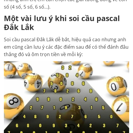
số (4 số, 5 số, 6 số…).
Một vài lưu ý khi soi cầu pascal
Đắk Lắk
Soi cầu pascal Đắk Lắk dễ bắt, hiệu quả cao nhưng anh
em cũng cần lưu ý các đặc điểm sau để có thể đánh đâu
thắng đó và ôm trọn tiền về mỗi kỳ: