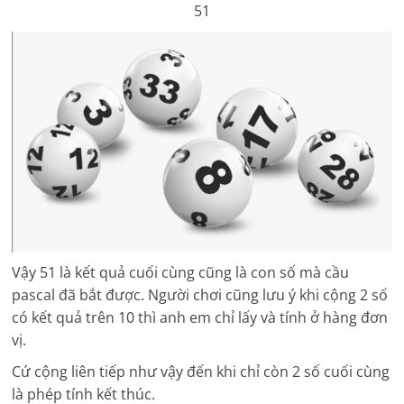
51
Vậy 51 là kết quả cuối cùng cũng là con số mà cầu
pascal đã bắt được. Người chơi cũng lưu ý khi cộng 2 số
có kết quả trên 10 thì anh em chỉ lấy và tính ở hàng đơn
vị.
Cứ cộng liên tiếp như vậy đến khi chỉ còn 2 số cuối cùng
là phép tính kết thúc.