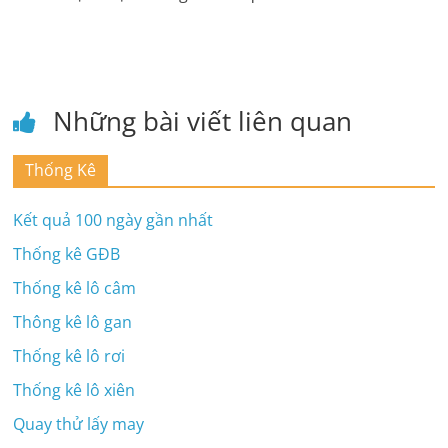
Những bài viết liên quan
Thống Kê
Kết quả 100 ngày gần nhất
Thống kê GĐB
Thống kê lô câm
Thông kê lô gan
Thống kê lô rơi
Thống kê lô xiên
Quay thử lấy may