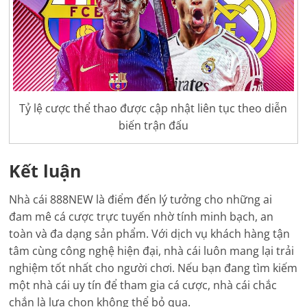
Tỷ lệ cược thể thao được cập nhật liên tục theo diễn
biến trận đấu
Kết luận
Nhà cái 888NEW là điểm đến lý tưởng cho những ai
đam mê cá cược trực tuyến nhờ tính minh bạch, an
toàn và đa dạng sản phẩm. Với dịch vụ khách hàng tận
tâm cùng công nghệ hiện đại, nhà cái luôn mang lại trải
nghiệm tốt nhất cho người chơi. Nếu bạn đang tìm kiếm
một nhà cái uy tín để tham gia cá cược, nhà cái chắc
chắn là lựa chọn không thể bỏ qua.