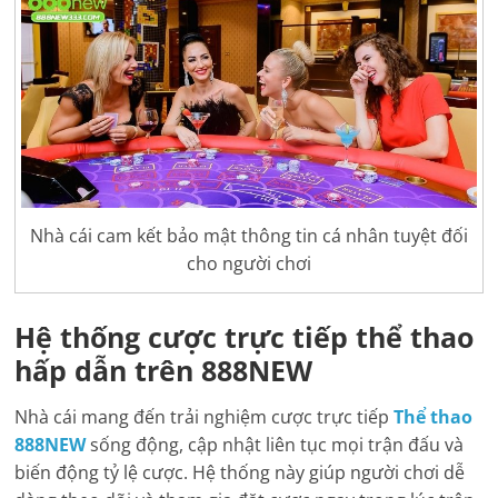
Nhà cái cam kết bảo mật thông tin cá nhân tuyệt đối
cho người chơi
Hệ thống cược trực tiếp thể thao
hấp dẫn trên 888NEW
Nhà cái mang đến trải nghiệm cược trực tiếp
Thể thao
888NEW
sống động, cập nhật liên tục mọi trận đấu và
biến động tỷ lệ cược. Hệ thống này giúp người chơi dễ