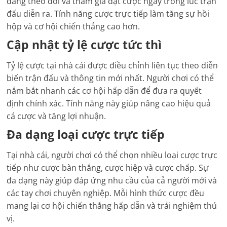
dàng theo dõi và tham gia đặt cược ngay trong lúc trận
đấu diễn ra. Tính năng cược trực tiếp làm tăng sự hồi
hộp và cơ hội chiến thắng cao hơn.
Cập nhật tỷ lệ cược tức thì
Tỷ lệ cược tại nhà cái được điều chỉnh liên tục theo diễn
biến trận đấu và thông tin mới nhất. Người chơi có thể
nắm bắt nhanh các cơ hội hấp dẫn để đưa ra quyết
định chính xác. Tính năng này giúp nâng cao hiệu quả
cá cược và tăng lợi nhuận.
Đa dạng loại cược trực tiếp
Tại nhà cái, người chơi có thể chọn nhiều loại cược trực
tiếp như cược bàn thắng, cược hiệp và cược chấp. Sự
đa dạng này giúp đáp ứng nhu cầu của cả người mới và
các tay chơi chuyên nghiệp. Mỗi hình thức cược đều
mang lại cơ hội chiến thắng hấp dẫn và trải nghiệm thú
vị.