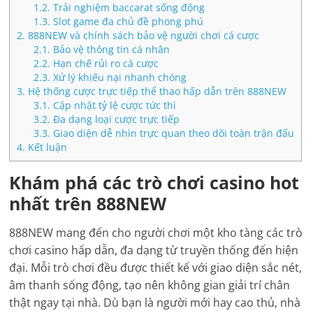
1.2.
Trải nghiệm baccarat sống động
1.3.
Slot game đa chủ đề phong phú
2.
888NEW và chính sách bảo vệ người chơi cá cược
2.1.
Bảo vệ thông tin cá nhân
2.2.
Hạn chế rủi ro cá cược
2.3.
Xử lý khiếu nại nhanh chóng
3.
Hệ thống cược trực tiếp thể thao hấp dẫn trên 888NEW
3.1.
Cập nhật tỷ lệ cược tức thì
3.2.
Đa dạng loại cược trực tiếp
3.3.
Giao diện dễ nhìn trực quan theo dõi toàn trận đấu
4.
Kết luận
Khám phá các trò chơi casino hot
nhất trên 888NEW
888NEW mang đến cho người chơi một kho tàng các trò
chơi casino hấp dẫn, đa dạng từ truyền thống đến hiện
đại. Mỗi trò chơi đều được thiết kế với giao diện sắc nét,
âm thanh sống động, tạo nên không gian giải trí chân
thật ngay tại nhà. Dù bạn là người mới hay cao thủ, nhà