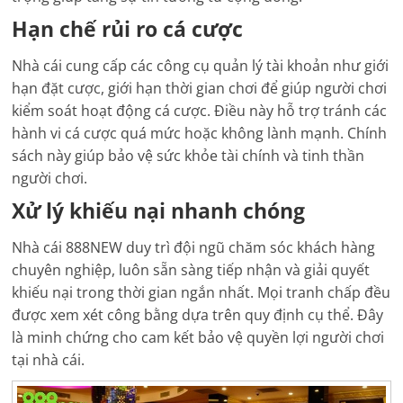
Hạn chế rủi ro cá cược
Nhà cái cung cấp các công cụ quản lý tài khoản như giới
hạn đặt cược, giới hạn thời gian chơi để giúp người chơi
kiểm soát hoạt động cá cược. Điều này hỗ trợ tránh các
hành vi cá cược quá mức hoặc không lành mạnh. Chính
sách này giúp bảo vệ sức khỏe tài chính và tinh thần
người chơi.
Xử lý khiếu nại nhanh chóng
Nhà cái 888NEW duy trì đội ngũ chăm sóc khách hàng
chuyên nghiệp, luôn sẵn sàng tiếp nhận và giải quyết
khiếu nại trong thời gian ngắn nhất. Mọi tranh chấp đều
được xem xét công bằng dựa trên quy định cụ thể. Đây
là minh chứng cho cam kết bảo vệ quyền lợi người chơi
tại nhà cái.