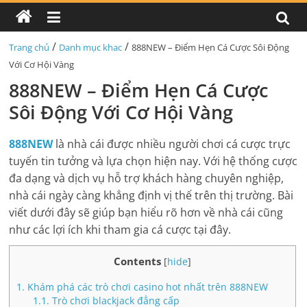
/
/
Trang chủ
Danh mục khac
888NEW – Điểm Hẹn Cá Cược Sôi Động
Với Cơ Hội Vàng
888NEW – Điểm Hẹn Cá Cược
Sôi Động Với Cơ Hội Vàng
888NEW
là nhà cái được nhiều người chơi cá cược trực
tuyến tin tưởng và lựa chọn hiện nay. Với hệ thống cược
đa dạng và dịch vụ hỗ trợ khách hàng chuyên nghiệp,
nhà cái ngày càng khẳng định vị thế trên thị trường. Bài
viết dưới đây sẽ giúp bạn hiểu rõ hơn về nhà cái cũng
như các lợi ích khi tham gia cá cược tại đây.
Contents
[
hide
]
1.
Khám phá các trò chơi casino hot nhất trên 888NEW
1.1.
Trò chơi blackjack đẳng cấp