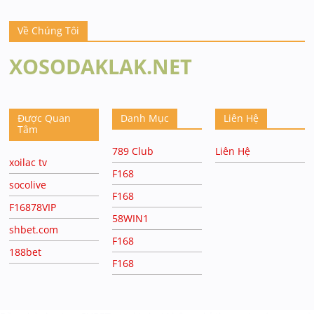
Về Chúng Tôi
XOSODAKLAK.NET
Được Quan
Danh Mục
Liên Hệ
Tâm
789 Club
Liên Hệ
xoilac tv
F168
socolive
F168
F16878VIP
58WIN1
shbet.com
F168
188bet
F168