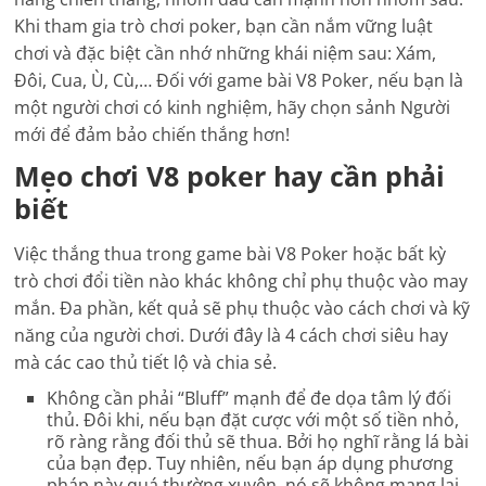
Khi tham gia trò chơi poker, bạn cần nắm vững luật
chơi và đặc biệt cần nhớ những khái niệm sau: Xám,
Đôi, Cua, Ù, Cù,… Đối với game bài V8 Poker, nếu bạn là
một người chơi có kinh nghiệm, hãy chọn sảnh Người
mới để đảm bảo chiến thắng hơn!
Mẹo chơi V8 poker hay cần phải
biết
Việc thắng thua trong game bài V8 Poker hoặc bất kỳ
trò chơi đổi tiền nào khác không chỉ phụ thuộc vào may
mắn. Đa phần, kết quả sẽ phụ thuộc vào cách chơi và kỹ
năng của người chơi. Dưới đây là 4 cách chơi siêu hay
mà các cao thủ tiết lộ và chia sẻ.
Không cần phải “Bluff” mạnh để đe dọa tâm lý đối
thủ. Đôi khi, nếu bạn đặt cược với một số tiền nhỏ,
rõ ràng rằng đối thủ sẽ thua. Bởi họ nghĩ rằng lá bài
của bạn đẹp. Tuy nhiên, nếu bạn áp dụng phương
pháp này quá thường xuyên, nó sẽ không mang lại