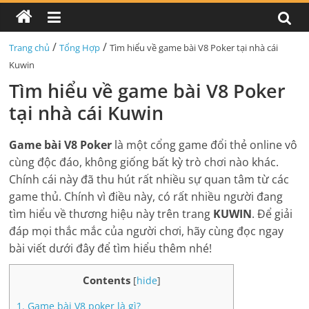
/
/
Trang chủ
Tổng Hợp
Tìm hiểu về game bài V8 Poker tại nhà cái
Kuwin
Tìm hiểu về game bài V8 Poker
tại nhà cái Kuwin
Game bài V8 Poker
là một cổng game đổi thẻ online vô
cùng độc đáo, không giống bất kỳ trò chơi nào khác.
Chính cái này đã thu hút rất nhiều sự quan tâm từ các
game thủ. Chính vì điều này, có rất nhiều người đang
tìm hiểu về thương hiệu này trên trang
KUWIN
. Để giải
đáp mọi thắc mắc của người chơi, hãy cùng đọc ngay
bài viết dưới đây để tìm hiểu thêm nhé!
Contents
[
hide
]
1.
Game bài V8 poker là gì?