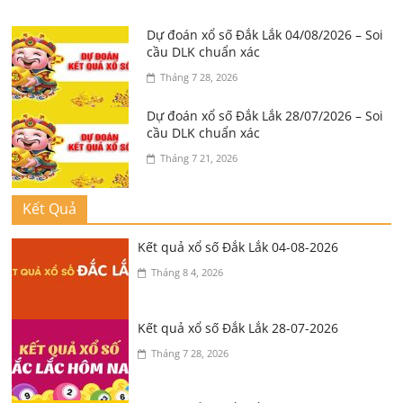
Dự đoán xổ số Đắk Lắk 04/08/2026 – Soi
cầu DLK chuẩn xác
Tháng 7 28, 2026
Dự đoán xổ số Đắk Lắk 28/07/2026 – Soi
cầu DLK chuẩn xác
Tháng 7 21, 2026
Kết Quả
Kết quả xổ số Đắk Lắk 04-08-2026
Tháng 8 4, 2026
Kết quả xổ số Đắk Lắk 28-07-2026
Tháng 7 28, 2026