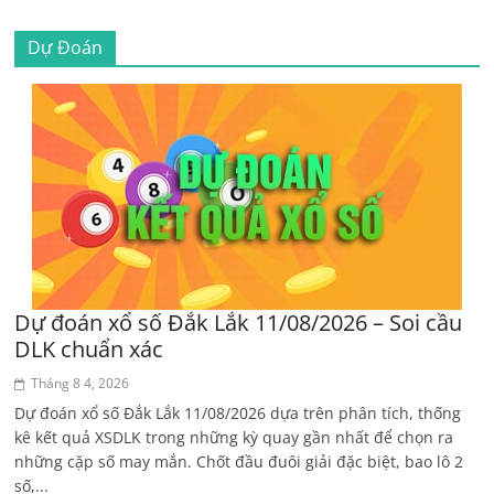
Dự Đoán
Dự đoán xổ số Đắk Lắk 11/08/2026 – Soi cầu
DLK chuẩn xác
Tháng 8 4, 2026
Dự đoán xổ số Đắk Lắk 11/08/2026 dựa trên phân tích, thống
kê kết quả XSDLK trong những kỳ quay gần nhất để chọn ra
những cặp số may mắn. Chốt đầu đuôi giải đặc biệt, bao lô 2
số,...