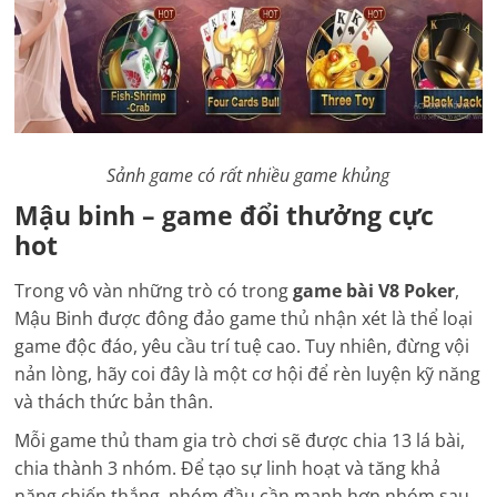
Sảnh game có rất nhiều game khủng
Mậu binh – game đổi thưởng cực
hot
Trong vô vàn những trò có trong
game bài V8 Poker
,
Mậu Binh được đông đảo game thủ nhận xét là thể loại
game độc đáo, yêu cầu trí tuệ cao. Tuy nhiên, đừng vội
nản lòng, hãy coi đây là một cơ hội để rèn luyện kỹ năng
và thách thức bản thân.
Mỗi game thủ tham gia trò chơi sẽ được chia 13 lá bài,
chia thành 3 nhóm. Để tạo sự linh hoạt và tăng khả
năng chiến thắng, nhóm đầu cần mạnh hơn nhóm sau.