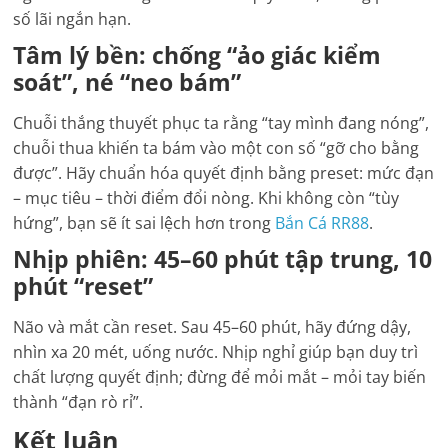
số lãi ngắn hạn.
Tâm lý bền: chống “ảo giác kiểm
soát”, né “neo bám”
Chuỗi thắng thuyết phục ta rằng “tay mình đang nóng”,
chuỗi thua khiến ta bám vào một con số “gỡ cho bằng
được”. Hãy chuẩn hóa quyết định bằng preset: mức đạn
– mục tiêu – thời điểm đổi nòng. Khi không còn “tùy
hứng”, bạn sẽ ít sai lệch hơn trong
Bắn Cá RR88
.
Nhịp phiên: 45–60 phút tập trung, 10
phút “reset”
Não và mắt cần reset. Sau 45–60 phút, hãy đứng dậy,
nhìn xa 20 mét, uống nước. Nhịp nghỉ giúp bạn duy trì
chất lượng quyết định; đừng để mỏi mắt – mỏi tay biến
thành “đạn rò rỉ”.
Kết luận