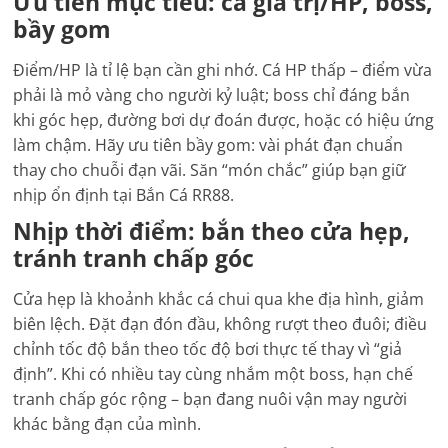
Ưu tiên mục tiêu: cá giá trị/HP, boss,
bầy gom
Điểm/HP là tỉ lệ bạn cần ghi nhớ. Cá HP thấp – điểm vừa
phải là mỏ vàng cho người kỷ luật; boss chỉ đáng bắn
khi góc hẹp, đường bơi dự đoán được, hoặc có hiệu ứng
làm chậm. Hãy ưu tiên bầy gom: vài phát đạn chuẩn
thay cho chuỗi đạn vãi. Săn “món chắc” giúp bạn giữ
nhịp ổn định tại Bắn Cá RR88.
Nhịp thời điểm: bắn theo cửa hẹp,
tránh tranh chấp góc
Cửa hẹp là khoảnh khắc cá chui qua khe địa hình, giảm
biên lệch. Đặt đạn đón đầu, không rượt theo đuôi; điều
chỉnh tốc độ bắn theo tốc độ bơi thực tế thay vì “giả
định”. Khi có nhiều tay cùng nhắm một boss, hạn chế
tranh chấp góc rộng – bạn đang nuôi vận may người
khác bằng đạn của mình.