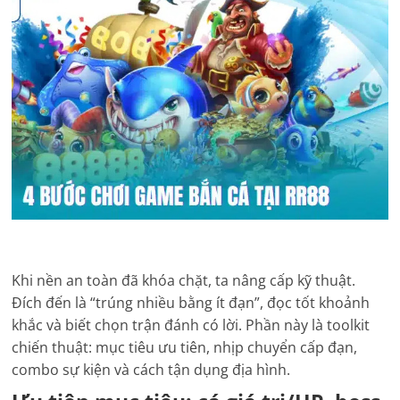
Khi nền an toàn đã khóa chặt, ta nâng cấp kỹ thuật.
Đích đến là “trúng nhiều bằng ít đạn”, đọc tốt khoảnh
khắc và biết chọn trận đánh có lời. Phần này là toolkit
chiến thuật: mục tiêu ưu tiên, nhịp chuyển cấp đạn,
combo sự kiện và cách tận dụng địa hình.