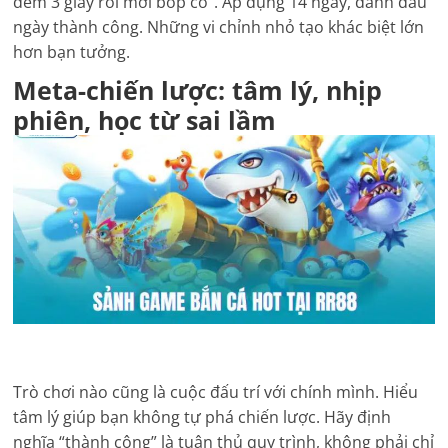
đếm 3 giây rồi mới bóp cò”. Áp dụng 14 ngày, đánh dấu
ngày thành công. Những vi chỉnh nhỏ tạo khác biệt lớn
hơn bạn tưởng.
Meta-chiến lược: tâm lý, nhịp
phiên, học từ sai lầm
Trò chơi nào cũng là cuộc đấu trí với chính mình. Hiểu
tâm lý giúp bạn không tự phá chiến lược. Hãy định
nghĩa “thành công” là tuân thủ quy trình, không phải chỉ