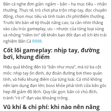
Bắn cá nghe đơn giản: ngắm – bắn – hạ mục tiêu – nhận
thưởng. Thực tế, trò chơi pha trộn nhịp tay, đọc chuyển
động, chọn mục tiêu và tính toán chi phí/điểm thưởng.
Trước khi bàn về kỹ thuật nâng cao, ta cần nhìn thẳng
vào cấu trúc gameplay, ưu – nhược của từng loại súng
và những “niềm tin” dễ khiến bạn đốt đạn vô ích khi trải
nghiệm Bắn Cá
RR88
.
Cốt lõi gameplay: nhịp tay, đường
bơi, khung điểm
Hiệu quả không đến từ “bắn như mưa”, mà từ ba cột
mốc: nhịp tay ổn định, dự đoán đường bơi theo quán
tính, và hiểu khung điểm của từng loài. Cá nhỏ không
nên lạm dụng đạn lớn; boss khỏe phải tính cửa bắn góc
hẹp để giảm độ lệch. Quy tắc gọn: bắn có chủ đích,
tránh “rò rỉ” đạn vào khoảng trống.
Vũ khí & chi phí: khi nào nên nâng