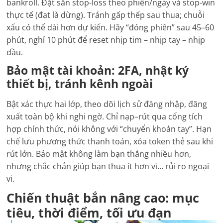
bankroll. Đặt sẵn stop-loss theo phiên/ngày và stop-win
thực tế (đạt là dừng). Tránh gấp thếp sau thua; chuỗi
xấu có thể dài hơn dự kiến. Hãy “đóng phiên” sau 45–60
phút, nghỉ 10 phút để reset nhịp tim – nhịp tay – nhịp
đầu.
Bảo mật tài khoản: 2FA, nhật ký
thiết bị, tránh kênh ngoài
Bật xác thực hai lớp, theo dõi lịch sử đăng nhập, đăng
xuất toàn bộ khi nghi ngờ. Chỉ nạp–rút qua cổng tích
hợp chính thức, nói không với “chuyển khoản tay”. Hạn
chế lưu phương thức thanh toán, xóa token thẻ sau khi
rút lớn. Bảo mật không làm bạn thắng nhiều hơn,
nhưng chắc chắn giúp bạn thua ít hơn vì… rủi ro ngoại
vi.
Chiến thuật bắn nâng cao: mục
tiêu, thời điểm, tối ưu đạn