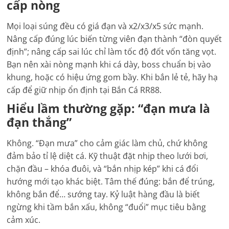
cấp nòng
Mọi loại súng đều có giá đạn và x2/x3/x5 sức mạnh.
Nâng cấp đúng lúc biến từng viên đạn thành “đòn quyết
định”; nâng cấp sai lúc chỉ làm tốc độ đốt vốn tăng vọt.
Bạn nên xài nòng mạnh khi cá dày, boss chuẩn bị vào
khung, hoặc có hiệu ứng gom bầy. Khi bắn lẻ tẻ, hãy hạ
cấp để giữ nhịp ổn định tại Bắn Cá RR88.
Hiểu lầm thường gặp: “đạn mưa là
đạn thắng”
Không. “Đạn mưa” cho cảm giác làm chủ, chứ không
đảm bảo tỉ lệ diệt cá. Kỹ thuật đặt nhịp theo lưới bơi,
chặn đầu – khóa đuôi, và “bắn nhịp kép” khi cá đổi
hướng mới tạo khác biệt. Tâm thế đúng: bắn để trúng,
không bắn để… sướng tay. Kỷ luật hàng đầu là biết
ngừng khi tầm bắn xấu, không “đuổi” mục tiêu bằng
cảm xúc.