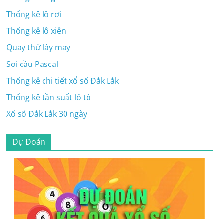
Thống kê lô rơi
Thống kê lô xiên
Quay thử lấy may
Soi cầu Pascal
Thống kê chi tiết xổ số Đắk Lắk
Thống kê tần suất lô tô
Xổ số Đắk Lắk 30 ngày
Dự Đoán