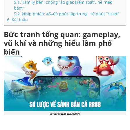
5.1.
Tâm lý bền: chống “ảo giác kiểm soát”, né “neo
bám”
5.2.
Nhịp phiên: 45–60 phút tập trung, 10 phút “reset”
6.
Kết luận
Bức tranh tổng quan: gameplay,
vũ khí và những hiểu lầm phổ
biến