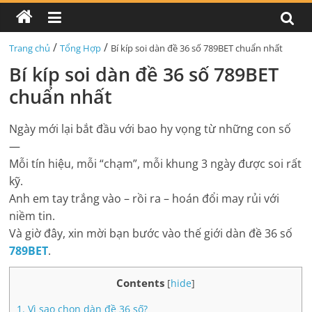
/
/
Trang chủ
Tổng Hợp
Bí kíp soi dàn đề 36 số 789BET chuẩn nhất
Bí kíp soi dàn đề 36 số 789BET
chuẩn nhất
Ngày mới lại bắt đầu với bao hy vọng từ những con số
—
Mỗi tín hiệu, mỗi “chạm”, mỗi khung 3 ngày được soi rất
kỹ.
Anh em tay trắng vào – rồi ra – hoán đổi may rủi với
niềm tin.
Và giờ đây, xin mời bạn bước vào thế giới dàn đề 36 số
789BET
.
Contents
[
hide
]
1.
Vì sao chọn dàn đề 36 số?