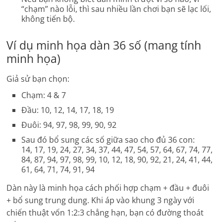
“chạm” nào lỗi, thì sau nhiều lần chơi bạn sẽ lạc lối,
không tiến bộ.
Ví dụ minh họa dàn 36 số (mang tính
minh họa)
Giả sử bạn chọn:
Chạm: 4 & 7
Đầu: 10, 12, 14, 17, 18, 19
Đuôi: 94, 97, 98, 99, 90, 92
Sau đó bổ sung các số giữa sao cho đủ 36 con:
14, 17, 19, 24, 27, 34, 37, 44, 47, 54, 57, 64, 67, 74, 77,
84, 87, 94, 97, 98, 99, 10, 12, 18, 90, 92, 21, 24, 41, 44,
61, 64, 71, 74, 91, 94
Dàn này là minh họa cách phối hợp chạm + đầu + đuôi
+ bổ sung trung dung. Khi áp vào khung 3 ngày với
chiến thuật vốn 1:2:3 chẳng hạn, bạn có đường thoát