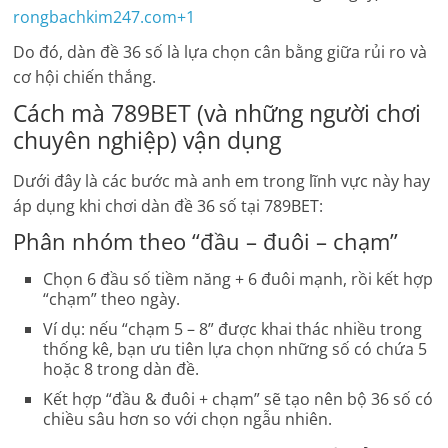
rongbachkim247.com+1
Do đó, dàn đề 36 số là lựa chọn cân bằng giữa rủi ro và
cơ hội chiến thắng.
Cách mà 789BET (và những người chơi
chuyên nghiệp) vận dụng
Dưới đây là các bước mà anh em trong lĩnh vực này hay
áp dụng khi chơi dàn đề 36 số tại 789BET:
Phân nhóm theo “đầu – đuôi – chạm”
Chọn 6 đầu số tiềm năng + 6 đuôi mạnh, rồi kết hợp
“chạm” theo ngày.
Ví dụ: nếu “chạm 5 – 8” được khai thác nhiều trong
thống kê, bạn ưu tiên lựa chọn những số có chứa 5
hoặc 8 trong dàn đề.
Kết hợp “đầu & đuôi + chạm” sẽ tạo nên bộ 36 số có
chiều sâu hơn so với chọn ngẫu nhiên.