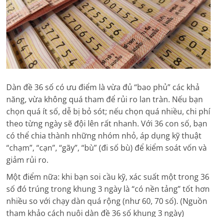
Dàn đề 36 số có ưu điểm là vừa đủ “bao phủ” các khả
năng, vừa không quá tham để rủi ro lan tràn. Nếu bạn
chọn quá ít số, dễ bị bỏ sót; nếu chọn quá nhiều, chi phí
theo từng ngày sẽ đội lên rất nhanh. Với 36 con số, bạn
có thể chia thành những nhóm nhỏ, áp dụng kỹ thuật
“chạm”, “cạn”, “gãy”, “bù” (đi số bù) để kiểm soát vốn và
giảm rủi ro.
Một điểm nữa: khi bạn soi cầu kỹ, xác suất một trong 36
số đó trúng trong khung 3 ngày là “có nền tảng” tốt hơn
nhiều so với chạy dàn quá rộng (như 60, 70 số). (Nguồn
tham khảo cách nuôi dàn đề 36 số khung 3 ngày)