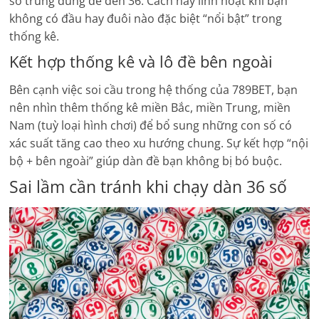
số trung dung để đến 36. Cách này linh hoạt khi bạn
không có đầu hay đuôi nào đặc biệt “nổi bật” trong
thống kê.
Kết hợp thống kê và lô đề bên ngoài
Bên cạnh việc soi cầu trong hệ thống của 789BET, bạn
nên nhìn thêm thống kê miền Bắc, miền Trung, miền
Nam (tuỳ loại hình chơi) để bổ sung những con số có
xác suất tăng cao theo xu hướng chung. Sự kết hợp “nội
bộ + bên ngoài” giúp dàn đề bạn không bị bó buộc.
Sai lầm cần tránh khi chạy dàn 36 số