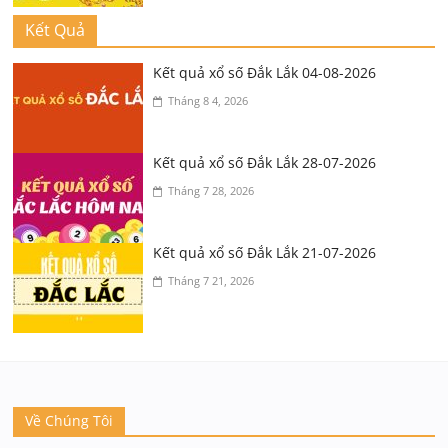
Kết Quả
Kết quả xổ số Đắk Lắk 04-08-2026
Tháng 8 4, 2026
Kết quả xổ số Đắk Lắk 28-07-2026
Tháng 7 28, 2026
Kết quả xổ số Đắk Lắk 21-07-2026
Tháng 7 21, 2026
Về Chúng Tôi