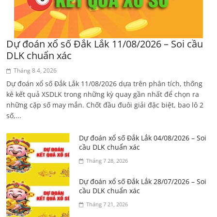
Dự đoán xổ số Đắk Lắk 11/08/2026 – Soi cầu
DLK chuẩn xác
Tháng 8 4, 2026
Dự đoán xổ số Đắk Lắk 11/08/2026 dựa trên phân tích, thống
kê kết quả XSDLK trong những kỳ quay gần nhất để chọn ra
những cặp số may mắn. Chốt đầu đuôi giải đặc biệt, bao lô 2
số,...
Dự đoán xổ số Đắk Lắk 04/08/2026 – Soi
cầu DLK chuẩn xác
Tháng 7 28, 2026
Dự đoán xổ số Đắk Lắk 28/07/2026 – Soi
cầu DLK chuẩn xác
Tháng 7 21, 2026