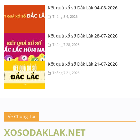
Kết quả xổ số Đắk Lắk 04-08-2026
Tháng 8 4, 2026
Kết quả xổ số Đắk Lắk 28-07-2026
Tháng 7 28, 2026
Kết quả xổ số Đắk Lắk 21-07-2026
Tháng 7 21, 2026
Về Chúng Tôi
XOSODAKLAK.NET