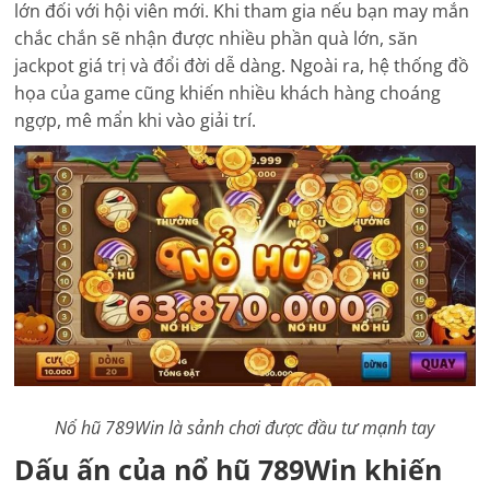
lớn đối với hội viên mới. Khi tham gia nếu bạn may mắn
chắc chắn sẽ nhận được nhiều phần quà lớn, săn
jackpot giá trị và đổi đời dễ dàng. Ngoài ra, hệ thống đồ
họa của game cũng khiến nhiều khách hàng choáng
ngợp, mê mẩn khi vào giải trí.
Nổ hũ 789Win là sảnh chơi được đầu tư mạnh tay
Dấu ấn của nổ hũ 789Win khiến