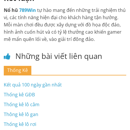
Nổ hũ
789Win
tự hào mang đến những trải nghiệm thú
vị, các tính năng hiện đại cho khách hàng tận hưởng.
Mỗi màn chơi đều được xây dựng với đồ họa độc đáo,
hình ảnh cuốn hút và có tỷ lệ thưởng cao khiến gamer
mê mẩn quên lối về, vào giải trí đông đảo.
Những bài viết liên quan
Thống Kê
Kết quả 100 ngày gần nhất
Thống kê GĐB
Thống kê lô câm
Thông kê lô gan
Thống kê lô rơi