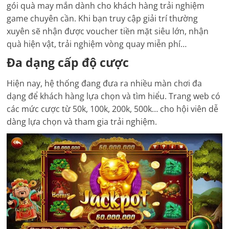
gói quà may mắn dành cho khách hàng trải nghiệm
game chuyên cần. Khi bạn truy cập giải trí thường
xuyên sẽ nhận được voucher tiền mặt siêu lớn, nhận
quà hiện vật, trải nghiệm vòng quay miễn phí…
Đa dạng cấp độ cược
Hiện nay, hệ thống đang đưa ra nhiều màn chơi đa
dạng để khách hàng lựa chọn và tìm hiểu. Trang web có
các mức cược từ 50k, 100k, 200k, 500k… cho hội viên dễ
dàng lựa chọn và tham gia trải nghiệm.