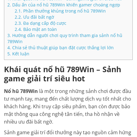
2.
Dấu ấn của nổ hũ 789Win khiến gamer choáng ngợp
2.1.
Phần thưởng khủng trong nổ hũ 789Win
2.2.
Ưu đãi bất ngờ
2.3.
Đa dạng cấp độ cược
2.4.
Bảo mật an toàn
3.
Hướng dẫn người chơi quy trình tham gia sảnh nổ hũ
789Win
4.
Chia sẻ thủ thuật giúp bạn đặt cược thắng lợi lớn
5.
Kết luận
Khái quát nổ hũ 789Win – Sảnh
game giải trí siêu hot
Nổ hũ 789Win
là một trong những sảnh chơi được đầu
tư mạnh tay, mang đến chất lượng dịch vụ tốt nhất cho
khách hàng. Khi truy cập siêu phẩm, bạn còn được bảo
mật thông qua công nghệ tân tiến, tha hồ nhận về
nhiều ưu đãi bất ngờ.
Sảnh game giải trí đổi thưởng này tạo nguồn cảm hứng