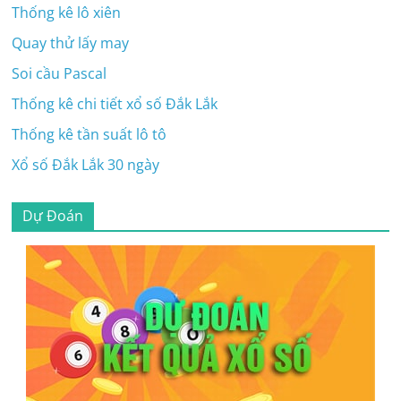
Thống kê lô xiên
Quay thử lấy may
Soi cầu Pascal
Thống kê chi tiết xổ số Đắk Lắk
Thống kê tần suất lô tô
Xổ số Đắk Lắk 30 ngày
Dự Đoán