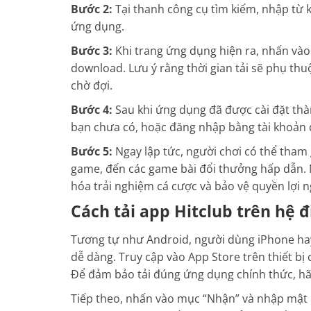
Bước 2:
Tại thanh công cụ tìm kiếm, nhập từ k
ứng dụng.
Bước 3:
Khi trang ứng dụng hiện ra, nhấn vào
download. Lưu ý rằng thời gian tải sẽ phụ thuộ
chờ đợi.
Bước 4:
Sau khi ứng dụng đã được cài đặt thà
bạn chưa có, hoặc đăng nhập bằng tài khoản 
Bước 5:
Ngay lập tức, người chơi có thể tham g
game, đến các game bài đổi thưởng hấp dẫn. N
hóa trải nghiệm cá cược và bảo vệ quyền lợi n
Cách tải app Hitclub trên hệ 
Tương tự như Android, người dùng iPhone hay 
dễ dàng. Truy cập vào App Store trên thiết bị
Để đảm bảo tải đúng ứng dụng chính thức, hãy 
Tiếp theo, nhấn vào mục “Nhận” và nhập mật k