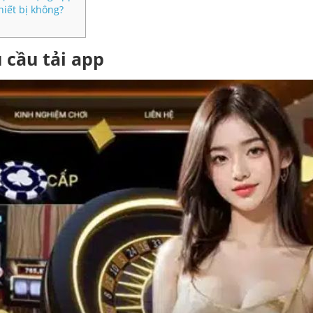
hiết bị không?
u cầu tải app