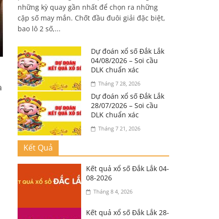
những kỳ quay gần nhất để chọn ra những
cặp số may mắn. Chốt đầu đuôi giải đặc biệt,
bao lô 2 số,...
Dự đoán xổ số Đắk Lắk
04/08/2026 – Soi cầu
DLK chuẩn xác
Tháng 7 28, 2026
à
Dự đoán xổ số Đắk Lắk
28/07/2026 – Soi cầu
DLK chuẩn xác
Tháng 7 21, 2026
Kết Quả
Kết quả xổ số Đắk Lắk 04-
08-2026
Tháng 8 4, 2026
Kết quả xổ số Đắk Lắk 28-