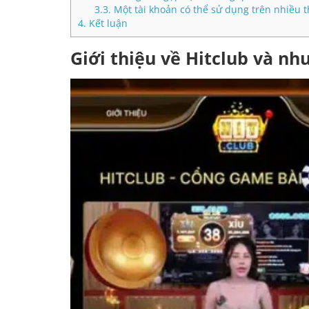
3.3.
Một tài khoản có thể sử dụng trên nhiều t
4.
Kết luận
Giới thiệu về Hitclub và nh