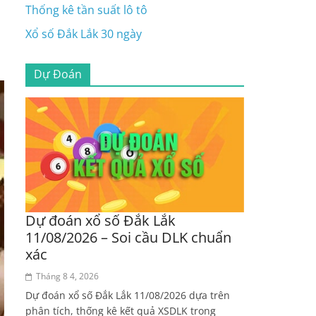
Thống kê tần suất lô tô
Xổ số Đắk Lắk 30 ngày
Dự Đoán
Dự đoán xổ số Đắk Lắk
11/08/2026 – Soi cầu DLK chuẩn
xác
Tháng 8 4, 2026
Dự đoán xổ số Đắk Lắk 11/08/2026 dựa trên
phân tích, thống kê kết quả XSDLK trong