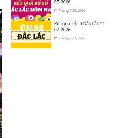
07-2026
Tháng 7 28, 2026
Kết quả xổ số Đắk Lắk 21-
07-2026
Tháng 7 21, 2026