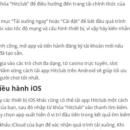
hóa “Hitclub” để điều hướng đến trang tải chính thức của
 mục “Tải xuống ngay” hoặc “Cài đặt” để bắt đầu quá trình
c vào tốc độ mạng và cấu hình thiết bị, vì vậy hãy kiên nhẫn
nh công, mở app và tiến hành đăng ký tài khoản mới nếu
đã tạo sẵn.
ia vào các trò chơi đa dạng, từ casino trực tuyến, slot
ắm vững cách tải app Hitclub trên Android sẽ giúp tối ưu
gười chơi tốt nhất.
điều hành iOS
các thiết bị iOS khác cũng có thể tải app Hitclub một cách
 của bạn, sau đó nhập từ khóa “Hitclub” vào thanh tìm kiếm.
chọn app xuất hiện ở vị trí đầu tiên trong kết quả tìm kiếm
hẩu iCloud của bạn để xác nhận quá trình tải xuống. Khi