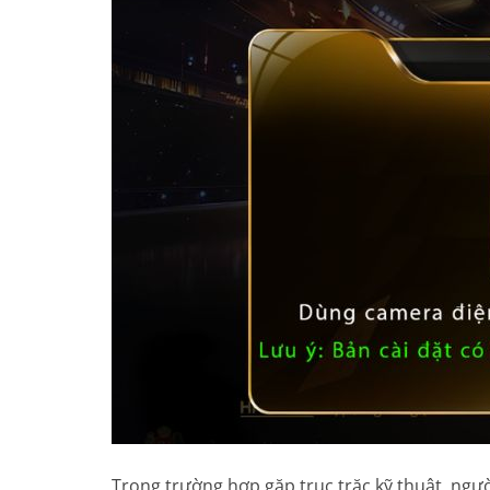
Trong trường hợp gặp trục trặc kỹ thuật, người