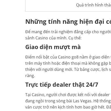
Quá trình hình thà
Những tính năng hiện đại có
Để mang đến trải nghiệm đẳng cấp cho người 
sảnh Casino của mình. Cụ thể:
Giao diện mượt mà
Điểm nổi bật của Casino go8 nằm ở giao diện t
trên máy tính hoặc điện thoại mà không gặp b
thiện với người dùng mới. Từ bảng cược, lịch 
ràng.
Trực tiếp dealer thật 24/7
Tại Casino, người chơi được kết nối với deale
đang ngồi trong sòng bài Las Vegas. Hệ thố
ván cược trở nên kịch tính hơn bao giờ hết. Đ