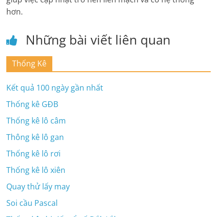
hơn.
Những bài viết liên quan
Thống Kê
Kết quả 100 ngày gần nhất
Thống kê GĐB
Thống kê lô câm
Thông kê lô gan
Thống kê lô rơi
Thống kê lô xiên
Quay thử lấy may
Soi cầu Pascal