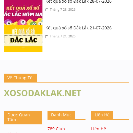
Kết quả xổ số Đắk Lắk 28-07-2026
Tháng 7 28, 2026
Kết quả xổ số Đắk Lắk 21-07-2026
Tháng 7 21, 2026
Về Chúng Tôi
XOSODAKLAK.NET
Được Quan
Danh Mục
Liên Hệ
Tâm
789 Club
Liên Hệ