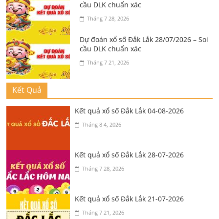
cầu DLK chuẩn xác
Tháng 7 28, 2026
Dự đoán xổ số Đắk Lắk 28/07/2026 – Soi
cầu DLK chuẩn xác
Tháng 7 21, 2026
Kết Quả
Kết quả xổ số Đắk Lắk 04-08-2026
Tháng 8 4, 2026
Kết quả xổ số Đắk Lắk 28-07-2026
Tháng 7 28, 2026
Kết quả xổ số Đắk Lắk 21-07-2026
Tháng 7 21, 2026