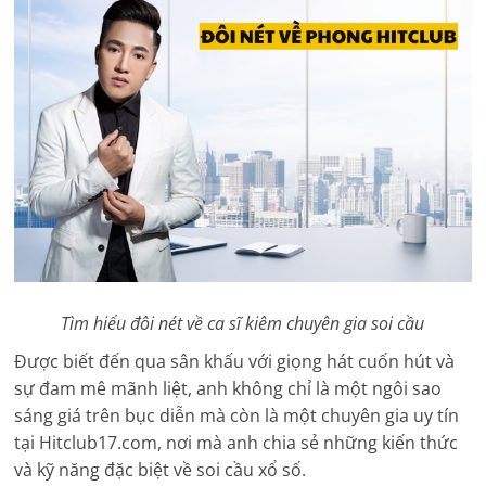
Tìm hiểu đôi nét về ca sĩ kiêm chuyên gia soi cầu
Được biết đến qua sân khấu với giọng hát cuốn hút và
sự đam mê mãnh liệt, anh không chỉ là một ngôi sao
sáng giá trên bục diễn mà còn là một chuyên gia uy tín
tại Hitclub17.com, nơi mà anh chia sẻ những kiến thức
và kỹ năng đặc biệt về soi cầu xổ số.