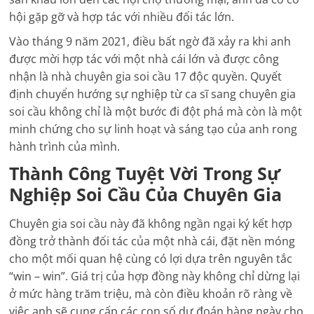
hội gặp gỡ và hợp tác với nhiều đối tác lớn.
Vào tháng 9 năm 2021, điều bất ngờ đã xảy ra khi anh
được mời hợp tác với một nhà cái lớn và được công
nhận là nhà chuyên gia soi cầu 17 độc quyền. Quyết
định chuyển hướng sự nghiệp từ ca sĩ sang chuyên gia
soi cầu không chỉ là một bước đi đột phá mà còn là một
minh chứng cho sự linh hoạt và sáng tạo của anh rong
hành trình của mình.
Thành Công Tuyệt Vời Trong Sự
Nghiệp Soi Cầu Của Chuyên Gia
Chuyên gia soi cầu này đã không ngần ngại ký kết hợp
đồng trở thành đối tác của một nhà cái, đặt nền móng
cho một mối quan hệ cùng có lợi dựa trên nguyên tắc
“win – win”. Giá trị của hợp đồng này không chỉ dừng lại
ở mức hàng trăm triệu, mà còn điều khoản rõ ràng về
việc anh sẽ cung cấp các con số dự đoán hàng ngày cho