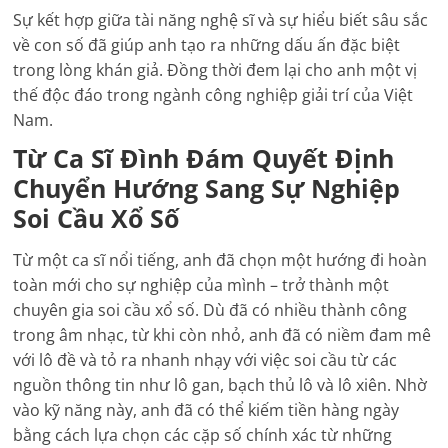
Sự kết hợp giữa tài năng nghệ sĩ và sự hiểu biết sâu sắc
về con số đã giúp anh tạo ra những dấu ấn đặc biệt
trong lòng khán giả. Đồng thời đem lại cho anh một vị
thế độc đáo trong ngành công nghiệp giải trí của Việt
Nam.
Từ Ca Sĩ Đình Đám Quyết Định
Chuyển Hướng Sang Sự Nghiệp
Soi Cầu Xổ Số
Từ một ca sĩ nổi tiếng, anh đã chọn một hướng đi hoàn
toàn mới cho sự nghiệp của mình – trở thành một
chuyên gia soi cầu xổ số. Dù đã có nhiều thành công
trong âm nhạc, từ khi còn nhỏ, anh đã có niềm đam mê
với lô đề và tỏ ra nhanh nhạy với việc soi cầu từ các
nguồn thông tin như lô gan, bạch thủ lô và lô xiên. Nhờ
vào kỹ năng này, anh đã có thể kiếm tiền hàng ngày
bằng cách lựa chọn các cặp số chính xác từ những