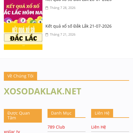
Tháng 7 28, 2026
Kết quả xổ số Đắk Lắk 21-07-2026
Tháng 7 21, 2026
Về Chúng Tôi
XOSODAKLAK.NET
Được Quan
Danh Mục
Liên Hệ
Tâm
789 Club
Liên Hệ
xoilac tv