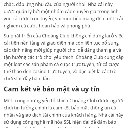
chắc, đáp ứng nhu cầu của người chơi. Nhà cái này
được quản lý bởi một nhóm các chuyên gia trong lĩnh
vực cá cược trực tuyến, với mục tiêu mang đến một trải
nghiệm cá cược hoàn hảo và phong phú.
Sự phát triển của Choáng Club không chỉ dừng lại ở việc
cải tiến nền tảng và giao diện mà còn liên tục bổ sung
các tính năng mới giúp người chơi dễ dàng tham gia và
tận hưởng các trò chơi yêu thích. Choáng Club cung cấp
một loạt các sản phẩm cá cược trực tuyến, từ cá cược
thể thao đến casino trực tuyến, và đặc biệt là các trò
chơi slot đầy hấp dẫn.
Cam kết về bảo mật và uy tín
Một trong những yếu tố khiến Choáng Club được người
chơi tin tưởng chính là cam kết bảo mật thông tin cá
nhân và giao dịch tài chính của khách hàng. Nhà cái này
sử dụng công nghệ mã hóa SSL hiện đại để đảm bảo