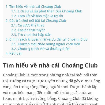
1.
Tìm hiểu về nhà cái Choáng Club
1.1.
Lịch sử và sự phát triển của Choáng Club
1.2.
Cam kết về bảo mật và uy tín
2.
Các trò chơi nổi bật tại Choáng Club
2.1.
Cá cược thể thao
2.2.
Casino trực tuyến
2.3.
Trò chơi slot hấp dẫn
3.
Chính sách khuyến mãi và ưu đãi tại Choáng Club
3.1.
Khuyến mãi chào mừng người chơi mới
3.2.
Chương trình VIP và thưởng điểm
4.
Kết luận
Tìm hiểu về nhà cái Choáng Club
Choáng Club là một trong những nhà cái mới nổi trên
thị trường cá cược trực tuyến nhưng đã gây được tiếng
vang lớn trong cộng đồng người chơi. Được thành lập
với mục tiêu mang đến một môi trường cá cược an
toàn, minh bạch và công bằng, Choáng Club đã không
ngừng phát triển để trở thành một đối thủ cạnh tranh