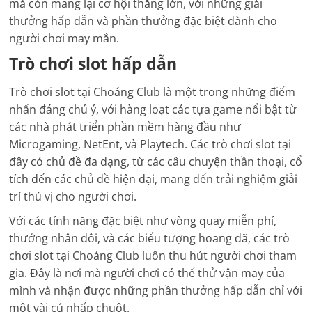
mà còn mang lại cơ hội thắng lớn, với những giải
thưởng hấp dẫn và phần thưởng đặc biệt dành cho
người chơi may mắn.
Trò chơi slot hấp dẫn
Trò chơi slot tại Choáng Club là một trong những điểm
nhấn đáng chú ý, với hàng loạt các tựa game nổi bật từ
các nhà phát triển phần mềm hàng đầu như
Microgaming, NetEnt, và Playtech. Các trò chơi slot tại
đây có chủ đề đa dạng, từ các câu chuyện thần thoại, cổ
tích đến các chủ đề hiện đại, mang đến trải nghiệm giải
trí thú vị cho người chơi.
Với các tính năng đặc biệt như vòng quay miễn phí,
thưởng nhân đôi, và các biểu tượng hoang dã, các trò
chơi slot tại Choáng Club luôn thu hút người chơi tham
gia. Đây là nơi mà người chơi có thể thử vận may của
mình và nhận được những phần thưởng hấp dẫn chỉ với
một vài cú nhấp chuột.