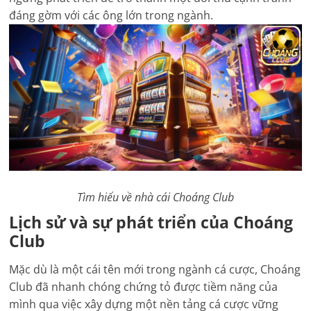
đáng gờm với các ông lớn trong ngành.
Tìm hiểu về nhà cái Choáng Club
Lịch sử và sự phát triển của Choáng
Club
Mặc dù là một cái tên mới trong ngành cá cược, Choáng
Club đã nhanh chóng chứng tỏ được tiềm năng của
mình qua việc xây dựng một nền tảng cá cược vững