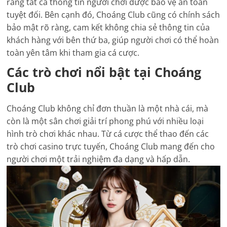
rằng tất cả thông tin người chơi được bảo vệ an toàn
tuyệt đối. Bên cạnh đó, Choáng Club cũng có chính sách
bảo mật rõ ràng, cam kết không chia sẻ thông tin của
khách hàng với bên thứ ba, giúp người chơi có thể hoàn
toàn yên tâm khi tham gia cá cược.
Các trò chơi nổi bật tại Choáng
Club
Choáng Club không chỉ đơn thuần là một nhà cái, mà
còn là một sân chơi giải trí phong phú với nhiều loại
hình trò chơi khác nhau. Từ cá cược thể thao đến các
trò chơi casino trực tuyến, Choáng Club mang đến cho
người chơi một trải nghiệm đa dạng và hấp dẫn.