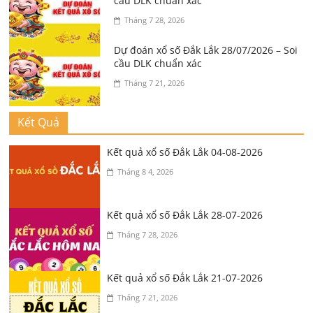
cầu DLK chuẩn xác
Tháng 7 28, 2026
Dự đoán xổ số Đắk Lắk 28/07/2026 – Soi
cầu DLK chuẩn xác
Tháng 7 21, 2026
Kết Quả
Kết quả xổ số Đắk Lắk 04-08-2026
Tháng 8 4, 2026
Kết quả xổ số Đắk Lắk 28-07-2026
Tháng 7 28, 2026
Kết quả xổ số Đắk Lắk 21-07-2026
Tháng 7 21, 2026