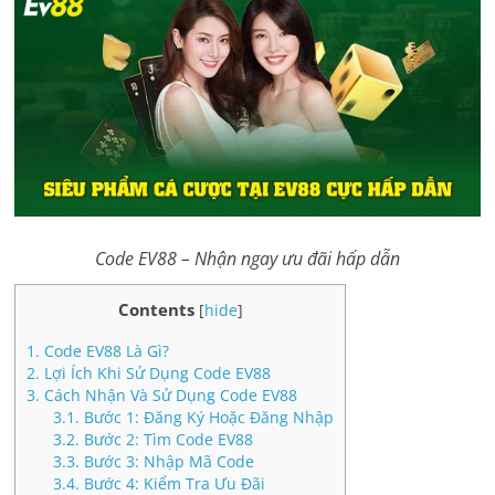
Code EV88 – Nhận ngay ưu đãi hấp dẫn
Contents
[
hide
]
1.
Code EV88 Là Gì?
2.
Lợi Ích Khi Sử Dụng Code EV88
3.
Cách Nhận Và Sử Dụng Code EV88
3.1.
Bước 1: Đăng Ký Hoặc Đăng Nhập
3.2.
Bước 2: Tìm Code EV88
3.3.
Bước 3: Nhập Mã Code
3.4.
Bước 4: Kiểm Tra Ưu Đãi