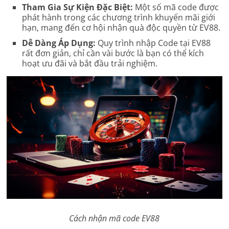
Tham Gia Sự Kiện Đặc Biệt:
Một số mã code được
phát hành trong các chương trình khuyến mãi giới
hạn, mang đến cơ hội nhận quà độc quyền từ EV88.
Dễ Dàng Áp Dụng:
Quy trình nhập Code tại EV88
rất đơn giản, chỉ cần vài bước là bạn có thể kích
hoạt ưu đãi và bắt đầu trải nghiệm.
Cách nhận mã code EV88