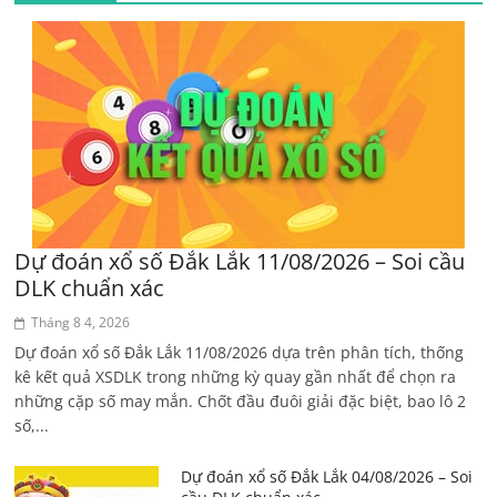
Dự đoán xổ số Đắk Lắk 11/08/2026 – Soi cầu
DLK chuẩn xác
Tháng 8 4, 2026
Dự đoán xổ số Đắk Lắk 11/08/2026 dựa trên phân tích, thống
kê kết quả XSDLK trong những kỳ quay gần nhất để chọn ra
những cặp số may mắn. Chốt đầu đuôi giải đặc biệt, bao lô 2
số,...
Dự đoán xổ số Đắk Lắk 04/08/2026 – Soi