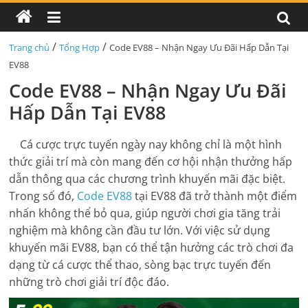
/
/
Trang chủ
Tổng Hợp
Code EV88 – Nhận Ngay Ưu Đãi Hấp Dẫn Tại
EV88
Code EV88 – Nhận Ngay Ưu Đãi
Hấp Dẫn Tại EV88
Cá cược trực tuyến ngày nay không chỉ là một hình
thức giải trí mà còn mang đến cơ hội nhận thưởng hấp
dẫn thông qua các chương trình khuyến mãi đặc biệt.
Trong số đó,
Code EV88
tại EV88 đã trở thành một điểm
nhấn không thể bỏ qua, giúp người chơi gia tăng trải
nghiệm mà không cần đầu tư lớn. Với việc sử dụng
khuyến mãi EV88, bạn có thể tận hưởng các trò chơi đa
dạng từ cá cược thể thao, sòng bạc trực tuyến đến
những trò chơi giải trí độc đáo.