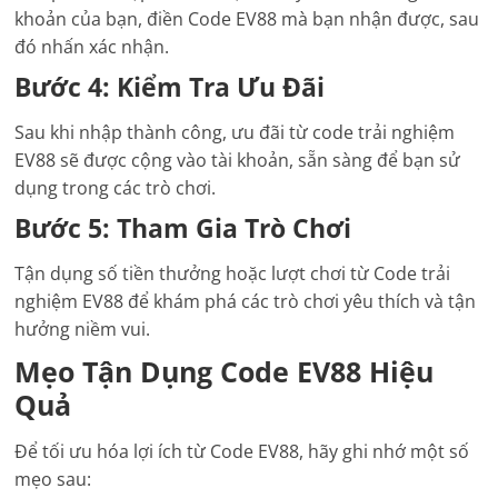
khoản của bạn, điền Code EV88 mà bạn nhận được, sau
đó nhấn xác nhận.
Bước 4: Kiểm Tra Ưu Đãi
Sau khi nhập thành công, ưu đãi từ code trải nghiệm
EV88 sẽ được cộng vào tài khoản, sẵn sàng để bạn sử
dụng trong các trò chơi.
Bước 5: Tham Gia Trò Chơi
Tận dụng số tiền thưởng hoặc lượt chơi từ Code trải
nghiệm EV88 để khám phá các trò chơi yêu thích và tận
hưởng niềm vui.
Mẹo Tận Dụng Code EV88 Hiệu
Quả
Để tối ưu hóa lợi ích từ Code EV88, hãy ghi nhớ một số
mẹo sau: