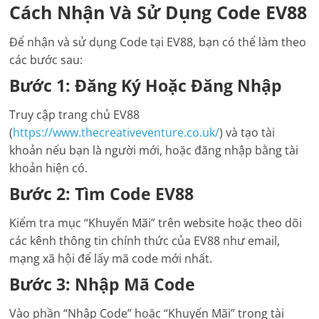
Cách Nhận Và Sử Dụng Code EV88
Để nhận và sử dụng Code tại EV88, bạn có thể làm theo
các bước sau:
Bước 1: Đăng Ký Hoặc Đăng Nhập
Truy cập trang chủ EV88
(
https://www.thecreativeventure.co.uk/
) và tạo tài
khoản nếu bạn là người mới, hoặc đăng nhập bằng tài
khoản hiện có.
Bước 2: Tìm Code EV88
Kiểm tra mục “Khuyến Mãi” trên website hoặc theo dõi
các kênh thông tin chính thức của EV88 như email,
mạng xã hội để lấy mã code mới nhất.
Bước 3: Nhập Mã Code
Vào phần “Nhập Code” hoặc “Khuyến Mãi” trong tài