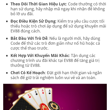
Theo Dõi Thời Gian Hiệu Lực
: Code thường có thời
hạn sử dụng, hãy nhập mã ngay khi nhận để không
bỏ lỡ ưu đãi.
Đọc Điều Kiện Sử Dụng
: Kiểm tra yêu cầu cược tối
thiểu hoặc trò chơi áp dụng để sử dụng khuyến mãi
EV88 đúng cách.
Bắt Đầu Với Trò Dễ
: Nếu là người mới, hãy dùng
Code để thử các trò đơn giản như nổ hũ hoặc cá
cược thể thao trước.
Kết Hợp Với Khuyến Mãi Khác
: Tận dụng các
chương trình ưu đãi khác tại EV88 để tăng giá trị
thưởng từ EV88.
Chơi Có Kế Hoạch
: Đặt giới hạn thời gian và ngân
sách để giữ trải nghiệm luôn vui vẻ và an toàn.