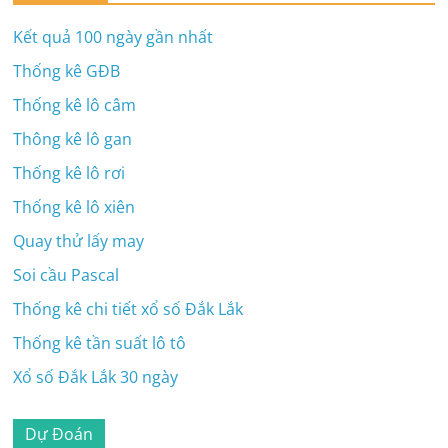
Kết quả 100 ngày gần nhất
Thống kê GĐB
Thống kê lô câm
Thông kê lô gan
Thống kê lô rơi
Thống kê lô xiên
Quay thử lấy may
Soi cầu Pascal
Thống kê chi tiết xổ số Đắk Lắk
Thống kê tần suất lô tô
Xổ số Đắk Lắk 30 ngày
Dự Đoán