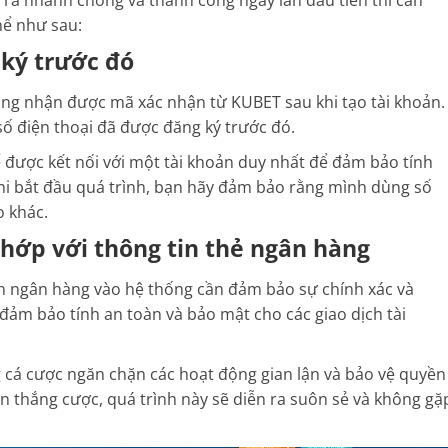
 ra nhanh chóng và thành công ngay lần đầu tiên thì cần
hể như sau:
 ký trước đó
ông nhận được mã xác nhận từ KUBET sau khi tạo tài khoản.
ố điện thoại đã được đăng ký trước đó.
ể được kết nối với một tài khoản duy nhất để đảm bảo tính
 khi bắt đầu quá trình, bạn hãy đảm bảo rằng mình dùng số
o khác.
khớp với thông tin thẻ ngân hàng
ản ngân hàng vào hệ thống cần đảm bảo sự chính xác và
ảm bảo tính an toàn và bảo mật cho các giao dịch tài
g cá cược ngăn chặn các hoạt động gian lận và bảo vệ quyền
iền thắng cược, quá trình này sẽ diễn ra suôn sẻ và không gặ