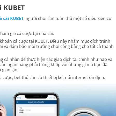
ại KUBET
à cái KUBET
, người chơi cần tuân thủ một số điều kiện cơ
tham gia cá cược tại nhà cái.
 khoản cá cược tại KUBET. Điều này nhằm mục đích tránh
ãi và đảm bảo môi trường chơi công bằng cho tất cả thành
g cá nhân để thực hiện các giao dịch tài chính như nạp và
 khoản ngân hàng phải trùng khớp với những gì mà bạn đã
 gian lận.
 cược, bet thủ cần có thiết bị kết nối internet ổn định.