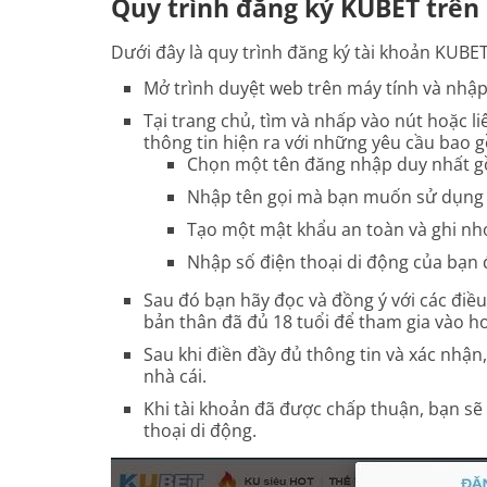
Quy trình đăng ký KUBET trên
Dưới đây là quy trình đăng ký tài khoản KUBET
Mở trình duyệt web trên máy tính và nhập
Tại trang chủ, tìm và nhấp vào nút hoặc l
thông tin hiện ra với những yêu cầu bao 
Chọn một tên đăng nhập duy nhất gồ
Nhập tên gọi mà bạn muốn sử dụng trê
Tạo một mật khẩu an toàn và ghi nh
Nhập số điện thoại di động của bạn
Sau đó bạn hãy đọc và đồng ý với các điều
bản thân đã đủ 18 tuổi để tham gia vào h
Sau khi điền đầy đủ thông tin và xác nhận
nhà cái.
Khi tài khoản đã được chấp thuận, bạn sẽ
thoại di động.