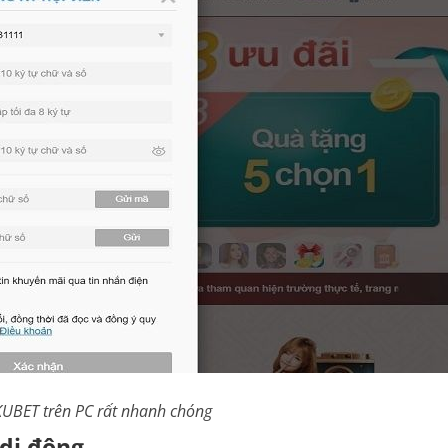
KUBET trên PC rất nhanh chóng
 di động