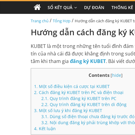
SỔ KẾT QUẢ
DỰ ĐOÁN
THỐNG KÊ
/
/
Trang chủ
Tổng Hợp
Hướng dẫn cách đăng ký KUBET tr
Hướng dẫn cách đăng ký K
KUBET là một trong những tên tuổi đình đám t
tín của nhà cái đã được khẳng định trong suố
tâm khi tham gia
đăng ký KUBET
. Bài viết dư
Contents
[
hide
]
1.
Một số điều kiện cá cược tại KUBET
2.
Cách đăng ký KUBET trên PC và điện thoại
2.1.
Quy trình đăng ký KUBET trên PC
2.2.
Quy trình đăng ký KUBET trên di động
3.
Một số lưu ý khi đăng ký KUBET
3.1.
Dùng số điện thoại chưa đăng ký trước đó
3.2.
Nội dung đăng ký phải trùng khớp với thô
4.
Kết luận