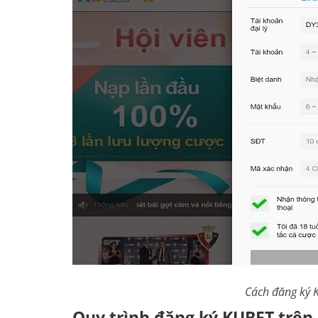
Cách đăng ký 
Quy trình đăng ký KUBET trên