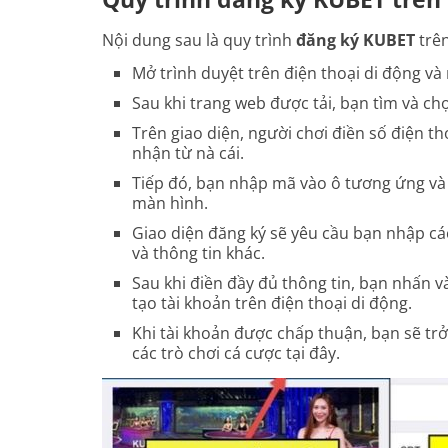
Nội dung sau là quy trình
đăng ký KUBET
trên
Mở trình duyệt trên điện thoại di động và
Sau khi trang web được tải, bạn tìm và ch
Trên giao diện, người chơi điền số điện 
nhận từ nà cái.
Tiếp đó, bạn nhập mã vào ô tương ứng và
màn hình.
Giao diện đăng ký sẽ yêu cầu bạn nhập cá
và thông tin khác.
Sau khi điền đầy đủ thông tin, bạn nhấn 
tạo tài khoản trên điện thoại di động.
Khi tài khoản được chấp thuận, bạn sẽ tr
các trò chơi cá cược tại đây.