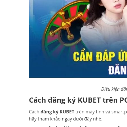
Điều kiện đă
Cách đăng ký KUBET trên PC
Cách
đăng ký KUBET
trên máy tính và smart
hãy tham khảo ngay dưới đây nhé.