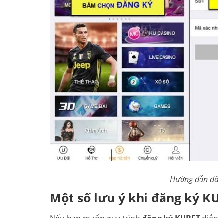
Hướng dẫn đă
Một số lưu ý khi đăng ký K