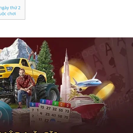
 ngày thứ 2
uộc chơi