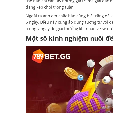
thể bạn chỉ cần lấy những giá trị mà giải đặc
dạng kép chơi trong tuần.
Ngoài ra anh em chắc hẳn cũng biết rằng đề ké
6 ngày. Điều này cũng áp dụng tương tự với đ
trong 7 ngày để giải thưởng khi nhận về sẽ đư
Một số kinh nghiệm nuôi đề