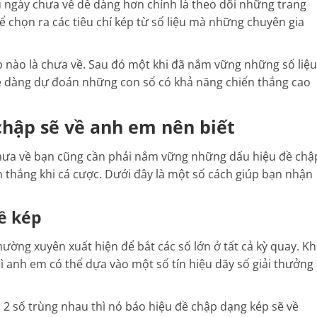
ngày chưa về dễ dàng hơn chính là theo dõi những trang
hể chọn ra các tiêu chí kép từ số liệu mà những chuyên gia
 nào là chưa về. Sau đó một khi đã nắm vững những số liệu
ễ dàng dự đoán những con số có khả năng chiến thắng cao
hập sẽ về anh em nên biết
chưa về bạn cũng cần phải nắm vững những dấu hiệu đề chậ
ến thắng khi cá cược. Dưới đây là một số cách giúp bạn nhận
đề kép
ường xuyên xuất hiện để bắt các số lớn ở tất cả kỳ quay. Kh
ì anh em có thể dựa vào một số tín hiệu dãy số giải thưởng
ện 2 số trùng nhau thì nó báo hiệu đề chập dạng kép sẽ về