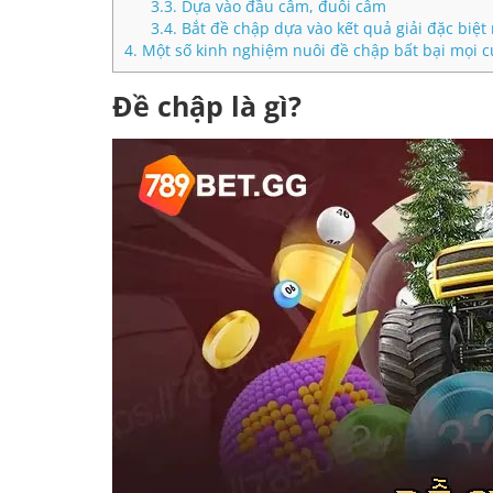
3.3.
Dựa vào đầu câm, đuôi câm
3.4.
Bắt đề chập dựa vào kết quả giải đặc biệt
4.
Một số kinh nghiệm nuôi đề chập bất bại mọi c
Đề chập là gì?