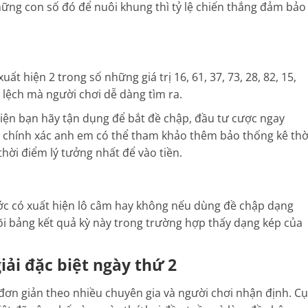
ững con số đó để nuôi khung thì tỷ lệ chiến thắng đảm bảo
t hiện 2 trong số những giá trị 16, 61, 37, 73, 28, 82, 15,
p lệch mà người chơi dễ dàng tìm ra.
hiện bạn hãy tận dụng để bắt đề chập, đầu tư cược ngay
 chính xác anh em có thể tham khảo thêm bảo thống kê thờ
thời điểm lý tưởng nhất để vào tiền.
ước có xuất hiện lô câm hay không nếu dùng đề chập dạng
dõi bảng kết quả kỳ này trong trường hợp thấy dạng kép của
iải đặc biệt ngày thứ 2
n giản theo nhiều chuyên gia và người chơi nhận định. Cụ