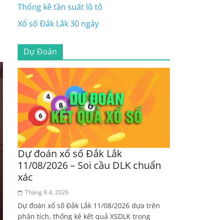
Thống kê tần suất lô tô
Xổ số Đắk Lắk 30 ngày
Dự Đoán
Dự đoán xổ số Đắk Lắk
11/08/2026 – Soi cầu DLK chuẩn
xác
Tháng 8 4, 2026
Dự đoán xổ số Đắk Lắk 11/08/2026 dựa trên
phân tích, thống kê kết quả XSDLK trong