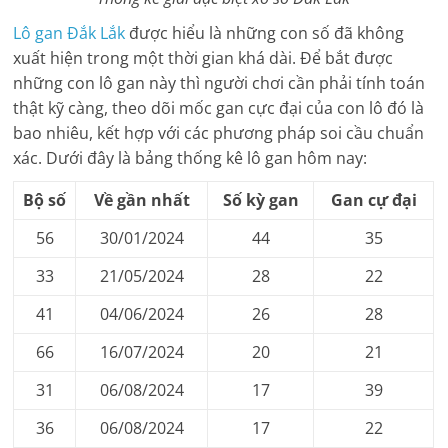
Lô gan
Đắk Lắk
được hiểu là những con số đã không
xuất hiện trong một thời gian khá dài. Để bắt được
những con lô gan này thì người chơi cần phải tính toán
thật kỹ càng, theo dõi mốc gan cực đại của con lô đó là
bao nhiêu, kết hợp với các phương pháp soi cầu chuẩn
xác. Dưới đây là bảng thống kê lô gan hôm nay:
Bộ số
Về gần nhất
Số kỳ gan
Gan cự đại
56
30/01/2024
44
35
33
21/05/2024
28
22
41
04/06/2024
26
28
66
16/07/2024
20
21
31
06/08/2024
17
39
36
06/08/2024
17
22