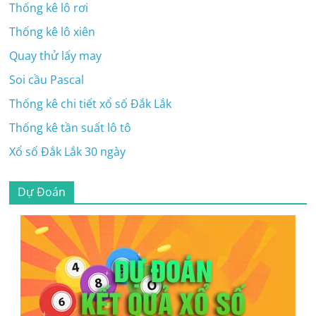
Thống kê lô rơi
Thống kê lô xiên
Quay thử lấy may
Soi cầu Pascal
Thống kê chi tiết xổ số Đắk Lắk
Thống kê tần suất lô tô
Xổ số Đắk Lắk 30 ngày
Dự Đoán