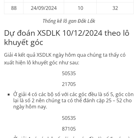
88
24/09/2024
10
32
Thống kê lô gan
Đắk Lắk
Dự đoán
XSDLK
10/12/2024 theo lô
khuyết góc
Giải 4 kết quả
XSDLK
ngày hôm qua chúng ta thấy có
xuất hiện lô khuyết góc như sau:
50535
21705
Ở giải 4 có các bộ số với các góc đều là số 5, góc còn
lại là số 2 nên chúng ta có thể đánh cặp 25 – 52 cho
ngày hôm nay.
50535
87105