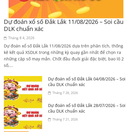
Dự đoán xổ số Đắk Lắk 11/08/2026 – Soi cầu
DLK chuẩn xác
Tháng 8 4, 2026
Dự đoán xổ số Đắk Lắk 11/08/2026 dựa trên phân tích, thống
kê kết quả XSDLK trong những kỳ quay gần nhất để chọn ra
những cặp số may mắn. Chốt đầu đuôi giải đặc biệt, bao lô 2
số,...
Dự đoán xổ số Đắk Lắk 04/08/2026 – Soi
cầu DLK chuẩn xác
Tháng 7 28, 2026
Dự đoán xổ số Đắk Lắk 28/07/2026 – Soi
cầu DLK chuẩn xác
Tháng 7 21, 2026