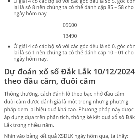
Ở giải 4 có các bộ số với các góc đều là số 5, góc còn
lại là số 8 nên chúng ta có thể đánh cặp 85 – 58 cho
ngày hôm nay.
09600
13490
Ở giải 4 có các bộ số với các góc đều là số 0, góc còn
lại là số 1 nên chúng ta có thể đánh cặp 10 – 01 cho
ngày hôm nay.
Dự đoán xổ số
Đắk Lắk
10/12/2024
theo đầu câm, đuôi câm
Thông thường, cách đánh lô theo bạc nhớ đầu câm,
đuôi câm được đánh giá là một trong những phương
pháp đem lại hiệu quả khá cao. Phương pháp này được
áp dụng dựa trên phân tích, thống kê kết quả xổ số
Đắk
Lắk
trong nhiều năm.
Nhìn vào bảng kết quả
XSDLK
ngày hôm qua, ta thấy: