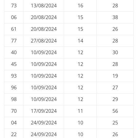
73
13/08/2024
16
28
06
20/08/2024
15
38
61
20/08/2024
15
26
77
27/08/2024
14
28
40
10/09/2024
12
30
45
10/09/2024
12
28
93
10/09/2024
12
19
96
10/09/2024
12
27
98
10/09/2024
12
29
70
17/09/2024
11
56
04
24/09/2024
10
25
22
24/09/2024
10
26