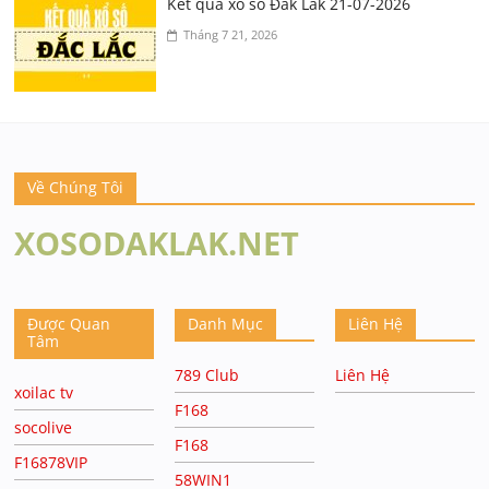
Kết quả xổ số Đắk Lắk 21-07-2026
Tháng 7 21, 2026
Về Chúng Tôi
XOSODAKLAK.NET
Được Quan
Danh Mục
Liên Hệ
Tâm
789 Club
Liên Hệ
xoilac tv
F168
socolive
F168
F16878VIP
58WIN1