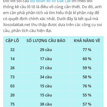
Đối với soi cầu
dự đoán xổ số
Đắk Lắk
thì theo dõi
thống kê cầu lô tô là điều vô cùng cần thiết. Do đó, anh
em cần phải phân tích và tìm hiểu thật kĩ phần này để
có quyết định chính xác nhất. Dưới đây là kết quả mà
Xosodaklak.net
thu thập được dựa trên các công cụ soi
cầu, phân tích cầu hiện đại.
CẶP LÔ
SỐ LƯỢNG CẦU BÁO
KHẢ NĂNG VỀ
32
29 cầu
77 %
14
17 cầu
60 %
26
21 cầu
59 %
73
34 cầu
58 %
03
15 cầu
76 %
20
15 cầu
55 %
75
38 cầu
57 %