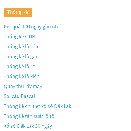
Thống Kê
Kết quả 100 ngày gần nhất
Thống kê GĐB
Thống kê lô câm
Thông kê lô gan
Thống kê lô rơi
Thống kê lô xiên
Quay thử lấy may
Soi cầu Pascal
Thống kê chi tiết xổ số Đắk Lắk
Thống kê tần suất lô tô
Xổ số Đắk Lắk 30 ngày