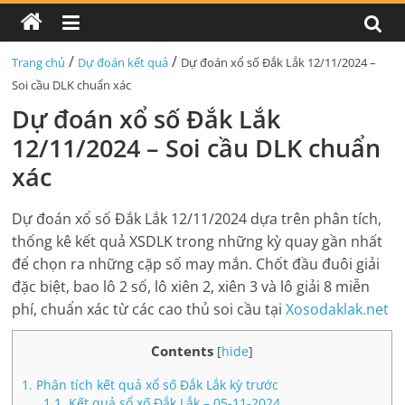
/
/
Trang chủ
Dự đoán kết quả
Dự đoán xổ số Đắk Lắk 12/11/2024 –
Soi cầu DLK chuẩn xác
Dự đoán xổ số Đắk Lắk
12/11/2024 – Soi cầu DLK chuẩn
xác
Dự đoán xổ số
Đắk Lắk
12/11/2024
dựa trên phân tích,
thống kê kết quả
XSDLK
trong những kỳ quay gần nhất
để chọn ra những cặp số may mắn. Chốt đầu đuôi giải
đặc biệt, bao lô 2 số, lô xiên 2, xiên 3 và lô giải 8 miễn
phí, chuẩn xác từ các cao thủ soi cầu tại
Xosodaklak.net
Contents
[
hide
]
1.
Phân tích kết quả xổ số Đắk Lắk kỳ trước
1.1.
Kết quả sổ xố Đắk Lắk – 05-11-2024