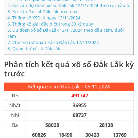
2.
Soi cầu dự đoán xổ số Đắk Lắk 12/11/2024 theo các cầu lô
3.
Soi cầu Pascal Đắk Lắk hôm nay
4.
Thống kê XSDLK ngày 12/11/2024
5.
Thống kê giải đặc biệt trong 30 kỳ quay
6.
Dự đoán xổ số Đắk Lắk 12/11/2024 theo đầu câm, đuôi
câm
7.
Chốt số dự đoán xổ số Đắk Lắk 12/11/2024
8.
Quay thử xổ số Đắk Lắk
Phân tích kết quả xổ số
Đắk Lắk
kỳ
trước
Kết quả sổ xố
Đắk Lắk
– 05-11-2024
ĐB
491742
Nhất
36955
Nhì
08737
Ba
58028
28138
60826
18490
30420
13769