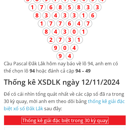
1
7
6
8
5
8
3
3
8
3
4
3
3
1
6
1
7
7
6
4
7
8
4
3
0
1
2
7
3
1
9
0
4
9
4
Cầu Pascal
Đắk Lắk
hôm nay báo về lô 94, anh em có
thể chọn lô
94
hoặc đánh cả cặp
94 – 49
Thống kê
XSDLK
ngày
12/11/2024
Để có cái nhìn tổng quát nhất về các cặp số đã ra trong
30 kỳ quay, mời anh em theo dõi bảng
thống kê giải đặc
biệt xổ số
Đắk Lắk
sau đây:
Thống kê giải đặc biệt trong 30 kỳ quay