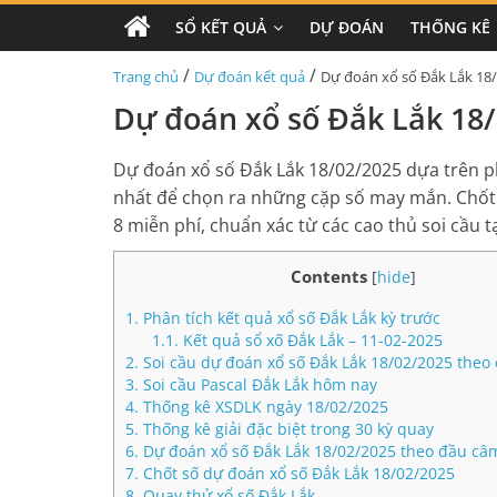
SỔ KẾT QUẢ
DỰ ĐOÁN
THỐNG KÊ
/
/
Trang chủ
Dự đoán kết quả
Dự đoán xổ số Đắk Lắk 18/
Dự đoán xổ số Đắk Lắk 18/
Dự đoán xổ số
Đắk Lắk
18/02/2025
dựa trên p
nhất để chọn ra những cặp số may mắn. Chốt đầu 
8 miễn phí, chuẩn xác từ các cao thủ soi cầu t
Contents
[
hide
]
1.
Phân tích kết quả xổ số Đắk Lắk kỳ trước
1.1.
Kết quả sổ xố Đắk Lắk – 11-02-2025
2.
Soi cầu dự đoán xổ số Đắk Lắk 18/02/2025 theo 
3.
Soi cầu Pascal Đắk Lắk hôm nay
4.
Thống kê XSDLK ngày 18/02/2025
5.
Thống kê giải đặc biệt trong 30 kỳ quay
6.
Dự đoán xổ số Đắk Lắk 18/02/2025 theo đầu câ
7.
Chốt số dự đoán xổ số Đắk Lắk 18/02/2025
8.
Quay thử xổ số Đắk Lắk