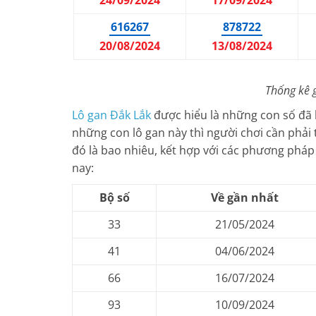
24/09/2024
17/09/2024
616267
878722
20/08/2024
13/08/2024
Thống kê g
Lô gan
Đắk Lắk
được hiểu là những con số đã k
những con lô gan này thì người chơi cần phải 
đó là bao nhiêu, kết hợp với các phương pháp
nay:
Bộ số
Về gần nhất
33
21/05/2024
41
04/06/2024
66
16/07/2024
93
10/09/2024