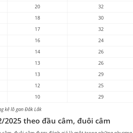
20
32
18
30
17
32
16
24
14
26
13
26
13
29
12
25
10
29
g kê lô gan
Đắk Lắk
2/2025
theo đầu câm, đuôi câm