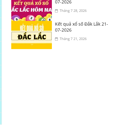
07-2026
Tháng 7 28, 2026
Kết quả xổ số Đắk Lắk 21-
07-2026
Tháng 7 21, 2026