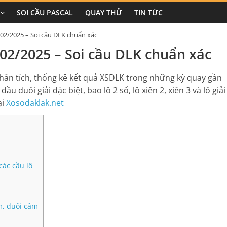
SOI CẦU PASCAL
QUAY THỬ
TIN TỨC
02/2025 – Soi cầu DLK chuẩn xác
02/2025 – Soi cầu DLK chuẩn xác
hân tích, thống kê kết quả
XSDLK
trong những kỳ quay gần
đuôi giải đặc biệt, bao lô 2 số, lô xiên 2, xiên 3 và lô giải
ại
Xosodaklak.net
các cầu lô
m, đuôi câm