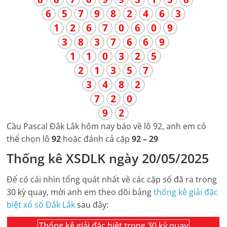
6
5
7
9
8
2
4
6
3
1
2
6
7
0
6
0
9
3
8
3
7
6
6
9
1
1
0
3
2
5
2
1
3
5
7
3
4
8
2
7
2
0
9
2
Cầu Pascal
Đắk Lắk
hôm nay báo về lô 92, anh em có
thể chọn lô
92
hoặc đánh cả cặp
92 – 29
Thống kê
XSDLK
ngày
20/05/2025
Để có cái nhìn tổng quát nhất về các cặp số đã ra trong
30 kỳ quay, mời anh em theo dõi bảng
thống kê giải đặc
biệt xổ số
Đắk Lắk
sau đây:
Thống kê giải đặc biệt trong 30 kỳ quay