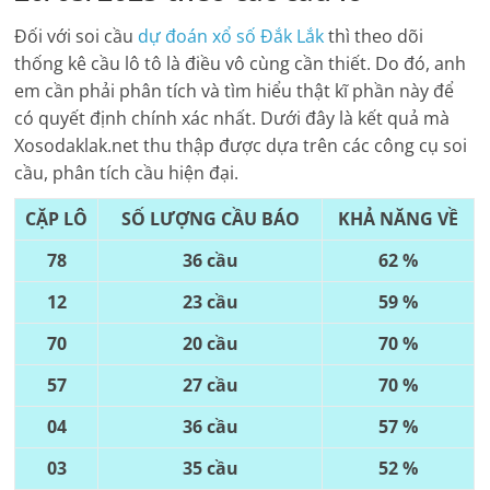
Đối với soi cầu
dự đoán xổ số
Đắk Lắk
thì theo dõi
thống kê cầu lô tô là điều vô cùng cần thiết. Do đó, anh
em cần phải phân tích và tìm hiểu thật kĩ phần này để
có quyết định chính xác nhất. Dưới đây là kết quả mà
Xosodaklak.net
thu thập được dựa trên các công cụ soi
cầu, phân tích cầu hiện đại.
CẶP LÔ
SỐ LƯỢNG CẦU BÁO
KHẢ NĂNG VỀ
78
36 cầu
62 %
12
23 cầu
59 %
70
20 cầu
70 %
57
27 cầu
70 %
04
36 cầu
57 %
03
35 cầu
52 %