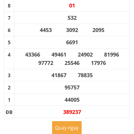
01
8
532
7
4453
3092
2095
6
6691
5
43366
49461
24902
81996
4
97772
25546
17976
41867
78835
3
95757
2
44005
1
389237
ĐB
Quay ngay