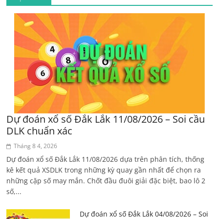
Dự đoán xổ số Đắk Lắk 11/08/2026 – Soi cầu
DLK chuẩn xác
Tháng 8 4, 2026
Dự đoán xổ số Đắk Lắk 11/08/2026 dựa trên phân tích, thống
kê kết quả XSDLK trong những kỳ quay gần nhất để chọn ra
những cặp số may mắn. Chốt đầu đuôi giải đặc biệt, bao lô 2
số,...
Dự đoán xổ số Đắk Lắk 04/08/2026 – Soi