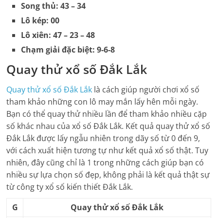
Song thủ: 43 – 34
Lô kép: 00
Lô xiên: 47 – 23 – 48
Chạm giải đặc biệt: 9-6-8
Quay thử xổ số
Đắk Lắk
Quay thử xổ số
Đắk Lắk
là cách giúp người chơi xổ số
tham khảo những con lô may mắn lấy hên mỗi ngày.
Bạn có thể quay thử nhiều lần để tham khảo nhiều cặp
số khác nhau của xổ số
Đắk Lắk
. Kết quả quay thử xổ số
Đắk Lắk
được lấy ngẫu nhiên trong dãy số từ 0 đến 9,
với cách xuất hiện tương tự như kết quả xổ số thật. Tuy
nhiên, đây cũng chỉ là 1 trong những cách giúp bạn có
nhiều sự lựa chọn số đẹp, không phải là kết quả thật sự
từ công ty xổ số kiến thiết
Đắk Lắk
.
G
Quay thử xổ số
Đắk Lắk