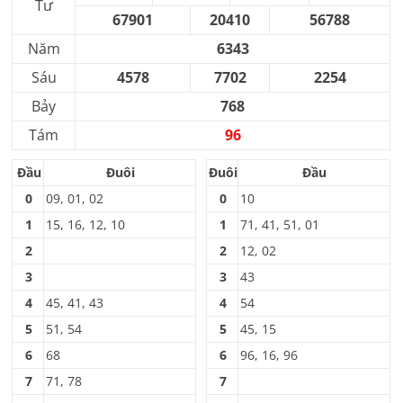
Tư
67901
20410
56788
Năm
6343
Sáu
4578
7702
2254
Bảy
768
Tám
96
Đầu
Đuôi
Đuôi
Đầu
0
09, 01, 02
0
10
1
15, 16, 12, 10
1
71, 41, 51, 01
2
2
12, 02
3
3
43
4
45, 41, 43
4
54
5
51, 54
5
45, 15
6
68
6
96, 16, 96
7
71, 78
7