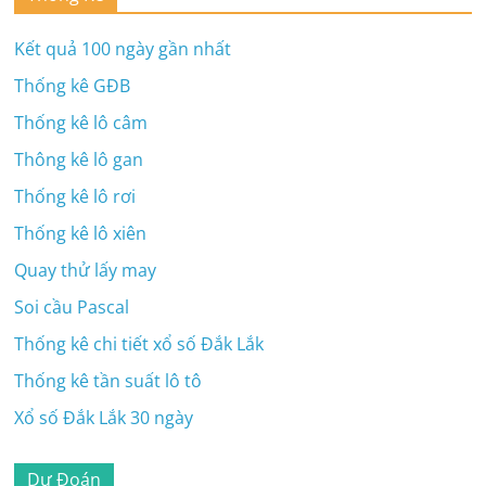
Kết quả 100 ngày gần nhất
Thống kê GĐB
Thống kê lô câm
Thông kê lô gan
Thống kê lô rơi
Thống kê lô xiên
Quay thử lấy may
Soi cầu Pascal
Thống kê chi tiết xổ số Đắk Lắk
Thống kê tần suất lô tô
Xổ số Đắk Lắk 30 ngày
Dự Đoán