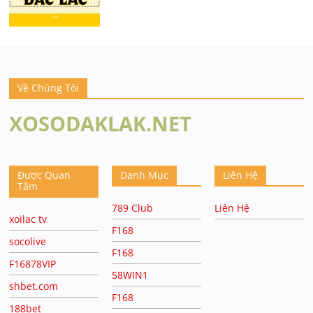
Về Chúng Tôi
XOSODAKLAK.NET
Được Quan
Danh Mục
Liên Hệ
Tâm
789 Club
Liên Hệ
xoilac tv
F168
socolive
F168
F16878VIP
58WIN1
shbet.com
F168
188bet