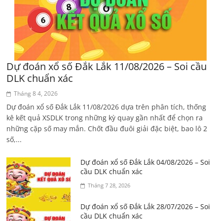
Dự đoán xổ số Đắk Lắk 11/08/2026 – Soi cầu
DLK chuẩn xác
Tháng 8 4, 2026
Dự đoán xổ số Đắk Lắk 11/08/2026 dựa trên phân tích, thống
kê kết quả XSDLK trong những kỳ quay gần nhất để chọn ra
những cặp số may mắn. Chốt đầu đuôi giải đặc biệt, bao lô 2
số,...
Dự đoán xổ số Đắk Lắk 04/08/2026 – Soi
cầu DLK chuẩn xác
Tháng 7 28, 2026
Dự đoán xổ số Đắk Lắk 28/07/2026 – Soi
cầu DLK chuẩn xác