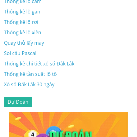
Thống kê lô câm
Thông kê lô gan
Thống kê lô rơi
Thống kê lô xiên
Quay thử lấy may
Soi cầu Pascal
Thống kê chi tiết xổ số Đắk Lắk
Thống kê tần suất lô tô
Xổ số Đắk Lắk 30 ngày
Dự Đoán