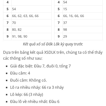
4
4
54
5
54
5
15
6
66, 62, 63, 66, 66
6
66, 16, 66, 66
7
70
7
37
8
80, 82
8
98
9
91, 98, 90
9
29
Kết quả xổ số
Đắk Lắk
kỳ quay trước
Dựa trên bảng kết quả
XSDLK
trên, chúng ta có thể thấy
các thông số như sau:
Giải đặc biệt: Đầu 7, đuôi 0, tổng 7
Đầu câm: 4
Đuôi câm: Không có.
Lô ra nhiều nháy: 66 ra 3 nháy
Lô kép: 66 (3 nháy)
Đầu lô về nhiều nhất: Đầu 6