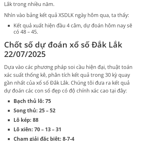
Lắk
trong nhiều năm.
Nhìn vào bảng kết quả
XSDLK
ngày hôm qua, ta thấy:
Kết quả xuất hiện đầu 4 câm, dự đoán hôm nay sẽ
có 48 – 45.
Chốt số dự đoán xổ số
Đắk Lắk
22/07/2025
Dựa vào các phương pháp soi cầu hiện đại, thuật toán
xác suất thống kê, phân tích kết quả trong 30 kỳ quay
gần nhất của xổ số
Đắk Lắk
. Chúng tôi đưa ra kết quả
dự đoán các con số đẹp có độ chính xác cao tại đây:
Bạch thủ lô: 75
Song thủ: 25 – 52
Lô kép: 88
Lô xiên: 70 – 13 – 31
Chạm giải đặc biệt: 8-7-4