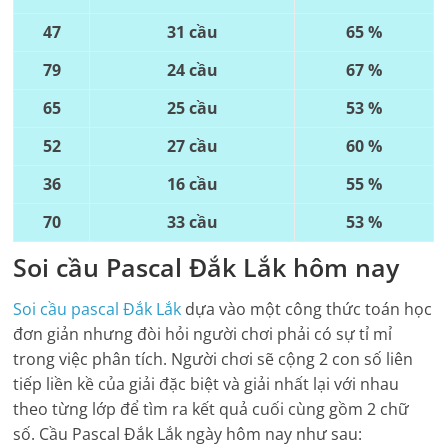
47
31 cầu
65 %
79
24 cầu
67 %
65
25 cầu
53 %
52
27 cầu
60 %
36
16 cầu
55 %
70
33 cầu
53 %
Soi cầu Pascal
Đắk Lắk
hôm nay
Soi cầu pascal
Đắk Lắk
dựa vào một công thức toán học
đơn giản nhưng đòi hỏi người chơi phải có sự tỉ mỉ
trong việc phân tích. Người chơi sẽ cộng 2 con số liên
tiếp liền kề của giải đặc biệt và giải nhất lại với nhau
theo từng lớp để tìm ra kết quả cuối cùng gồm 2 chữ
số. Cầu Pascal
Đắk Lắk
ngày hôm nay như sau: