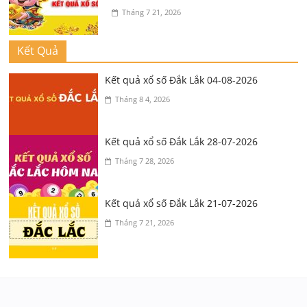
Tháng 7 21, 2026
Kết Quả
Kết quả xổ số Đắk Lắk 04-08-2026
Tháng 8 4, 2026
Kết quả xổ số Đắk Lắk 28-07-2026
Tháng 7 28, 2026
Kết quả xổ số Đắk Lắk 21-07-2026
Tháng 7 21, 2026