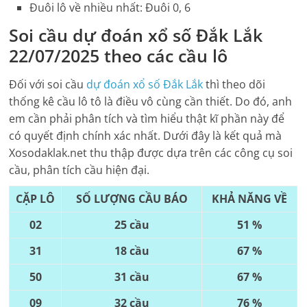
Đuôi lô về nhiều nhất: Đuôi 0, 6
Soi cầu dự đoán xổ số
Đắk Lắk
22/07/2025
theo các cầu lô
Đối với soi cầu
dự đoán xổ số
Đắk Lắk
thì theo dõi
thống kê cầu lô tô là điều vô cùng cần thiết. Do đó, anh
em cần phải phân tích và tìm hiểu thật kĩ phần này để
có quyết định chính xác nhất. Dưới đây là kết quả mà
Xosodaklak.net
thu thập được dựa trên các công cụ soi
cầu, phân tích cầu hiện đại.
CẶP LÔ
SỐ LƯỢNG CẦU BÁO
KHẢ NĂNG VỀ
02
25 cầu
51 %
31
18 cầu
67 %
50
31 cầu
67 %
09
32 cầu
76 %