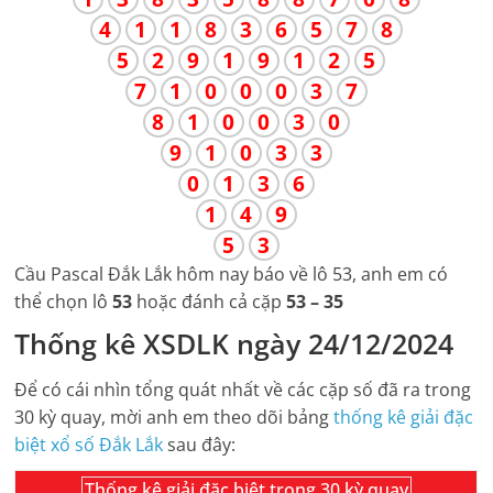
4
1
1
8
3
6
5
7
8
5
2
9
1
9
1
2
5
7
1
0
0
0
3
7
8
1
0
0
3
0
9
1
0
3
3
0
1
3
6
1
4
9
5
3
Cầu Pascal
Đắk Lắk
hôm nay báo về lô 53, anh em có
thể chọn lô
53
hoặc đánh cả cặp
53 – 35
Thống kê
XSDLK
ngày
24/12/2024
Để có cái nhìn tổng quát nhất về các cặp số đã ra trong
30 kỳ quay, mời anh em theo dõi bảng
thống kê giải đặc
biệt xổ số
Đắk Lắk
sau đây:
Thống kê giải đặc biệt trong 30 kỳ quay