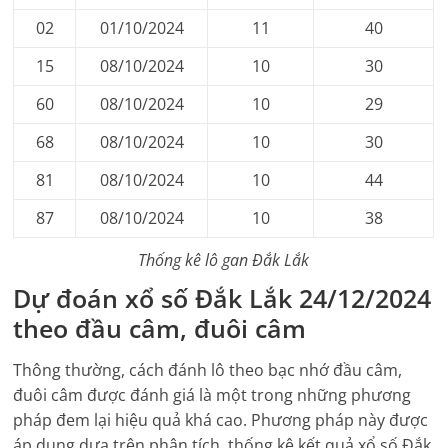
02
01/10/2024
11
40
15
08/10/2024
10
30
60
08/10/2024
10
29
68
08/10/2024
10
30
81
08/10/2024
10
44
87
08/10/2024
10
38
Thống kê lô gan
Đắk Lắk
Dự đoán xổ số
Đắk Lắk
24/12/2024
theo đầu câm, đuôi câm
Thông thường, cách đánh lô theo bạc nhớ đầu câm,
đuôi câm được đánh giá là một trong những phương
pháp đem lại hiệu quả khá cao. Phương pháp này được
áp dụng dựa trên phân tích, thống kê kết quả xổ số
Đắk