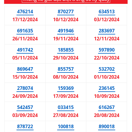
476214
870277
634513
17/12/2024
10/12/2024
03/12/2024
691635
491946
283697
26/11/2024
19/11/2024
12/11/2024
491742
185855
597890
05/11/2024
29/10/2024
22/10/2024
869647
855757
532702
15/10/2024
08/10/2024
01/10/2024
278074
159369
236145
24/09/2024
17/09/2024
10/09/2024
542457
033415
616267
03/09/2024
27/08/2024
20/08/2024
878722
100818
890018