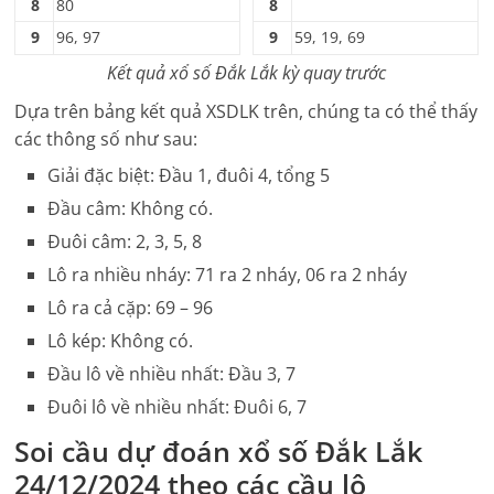
8
80
8
9
96, 97
9
59, 19, 69
Kết quả xổ số
Đắk Lắk
kỳ quay trước
Dựa trên bảng kết quả
XSDLK
trên, chúng ta có thể thấy
các thông số như sau:
Giải đặc biệt: Đầu 1, đuôi 4, tổng 5
Đầu câm: Không có.
Đuôi câm: 2, 3, 5, 8
Lô ra nhiều nháy: 71 ra 2 nháy, 06 ra 2 nháy
Lô ra cả cặp: 69 – 96
Lô kép: Không có.
Đầu lô về nhiều nhất: Đầu 3, 7
Đuôi lô về nhiều nhất: Đuôi 6, 7
Soi cầu dự đoán xổ số
Đắk Lắk
24/12/2024
theo các cầu lô