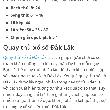
Bạch thủ lô: 24
Song thủ: 61 – 16
Lô kép: 44
Lô xiên: 58 – 35 – 87
Chạm giải đặc biệt: 6-5-1
Quay thử xổ số
Đắk Lắk
Quay thử xổ số
Đắk Lắk
là cách giúp người chơi xổ số
tham khảo những con lô may mắn lấy hên mỗi ngày.
Bạn có thể quay thử nhiều lần để tham khảo nhiều cặp
số khác nhau của xổ số
Đắk Lắk
. Kết quả quay thử xổ số
Đắk Lắk
được lấy ngẫu nhiên trong dãy số từ 0 đến 9,
với cách xuất hiện tương tự như kết quả xổ số thật. Tuy
nhiên, đây cũng chỉ là 1 trong những cách giúp bạn có
nhiều sự lựa chọn số đẹp, không phải là kết quả thật sự
từ công ty xổ số kiến thiết
Đắk Lắk
.