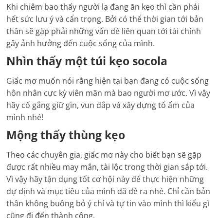
Khi chiêm bao thấy người lạ đang ăn kẹo thì cần phải
hết sức lưu ý và cẩn trọng. Bởi có thể thời gian tới bản
thân sẽ gặp phải những vấn đề liên quan tới tài chính
gây ảnh hưởng đến cuộc sống của mình.
Nhìn thấy một túi kẹo socola
Giấc mơ muốn nói rằng hiện tại bạn đang có cuộc sống
hôn nhân cực kỳ viên mãn mà bao người mơ ước. Vì vậy
hãy cố gắng giữ gìn, vun đắp và xây dựng tổ ấm của
mình nhé!
Mộng thấy thùng kẹo
Theo các chuyên gia, giấc mơ này cho biết bạn sẽ gặp
được rất nhiều may mắn, tài lộc trong thời gian sắp tới.
Vì vậy hãy tận dụng tốt cơ hội này để thực hiện những
dự định và mục tiêu của mình đã đề ra nhé. Chỉ cần bản
thân không buông bỏ ý chí và tự tin vào mình thì kiểu gì
cũng đi đến thành công.