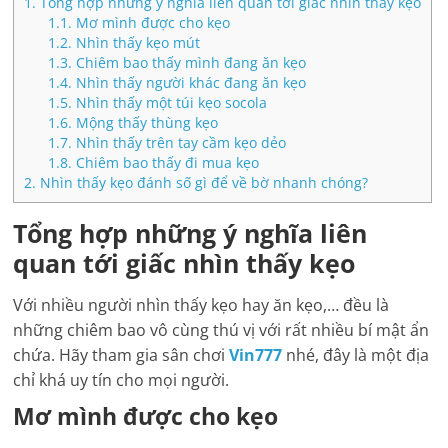
1.
Tổng hợp những ý nghĩa liên quan tới giấc nhìn thấy kẹo
1.1.
Mơ mình được cho kẹo
1.2.
Nhìn thấy kẹo mút
1.3.
Chiêm bao thấy mình đang ăn kẹo
1.4.
Nhìn thấy người khác đang ăn kẹo
1.5.
Nhìn thấy một túi kẹo socola
1.6.
Mộng thấy thùng kẹo
1.7.
Nhìn thấy trên tay cầm kẹo dẻo
1.8.
Chiêm bao thấy đi mua kẹo
2.
Nhìn thấy kẹo đánh số gì để về bờ nhanh chóng?
Tổng hợp những ý nghĩa liên
quan tới giấc nhìn thấy kẹo
Với nhiều người nhìn thấy kẹo hay ăn kẹo,… đều là
những chiêm bao vô cùng thú vị với rất nhiều bí mật ẩn
chứa. Hãy tham gia sân chơi
Vin777
nhé, đây là một địa
chỉ khá uy tín cho mọi người.
Mơ mình được cho kẹo