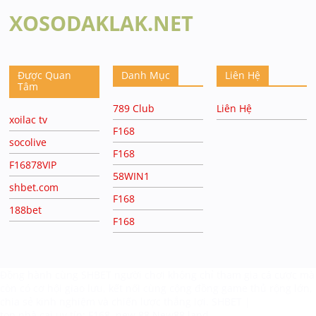
XOSODAKLAK.NET
Được Quan
Danh Mục
Liên Hệ
Tâm
789 Club
Liên Hệ
xoilac tv
F168
socolive
F168
F16878VIP
58WIN1
shbet.com
F168
188bet
F168
Đồng hành cùng
SHBET
người chơi không chỉ tham gia cá cược mà
còn có cơ hội giao lưu, kết nối cùng cộng đồng game thủ rộng lớn,
chia sẻ kinh nghiệm và chiến lược thắng lợi.
SHBET |
top nhà cai uy tín:
F168
new 88
New88.land