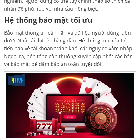
nghiệm. Người dùng có thể tùy chỉnh theo sở thích cá
nhân để phù hợp với nhu cầu riêng biệt.
Hệ thống bảo mật tối ưu
Bảo mật thông tin cá nhân và dữ liệu người dùng luôn
được Nhà cái đặt lên hàng đầu. Hệ thống mã hóa tiên
tiến bảo vệ tài khoản tránh khỏi các nguy cơ xâm nhập.
Ngoài ra, nền tảng còn thường xuyên cập nhật các bản
vá bảo mật để đảm bảo an toàn tuyệt đối.