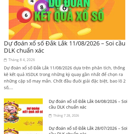
Dự đoán xổ số Đắk Lắk 11/08/2026 – Soi cầu
DLK chuẩn xác
Tháng 8 4, 2026
Dự đoán xổ số Đắk Lắk 11/08/2026 dựa trên phân tích, thống
kê kết quả XSDLK trong những kỳ quay gần nhất để chọn ra
những cặp số may mắn. Chốt đầu đuôi giải đặc biệt, bao lô 2
số,...
Dự đoán xổ số Đắk Lắk 04/08/2026 – Soi
cầu DLK chuẩn xác
Tháng 7 28, 2026
Dự đoán xổ số Đắk Lắk 28/07/2026 – Soi
cầu DLK chuẩn xác