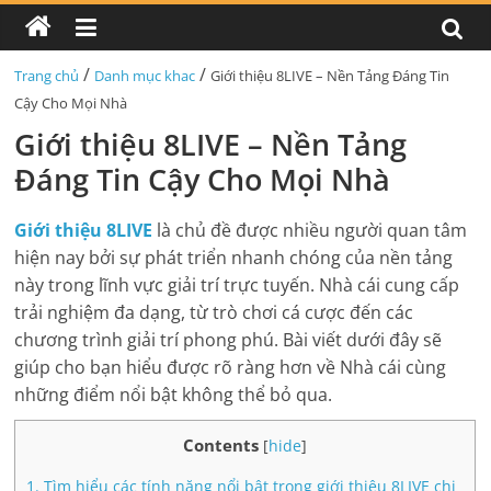
/
/
Trang chủ
Danh mục khac
Giới thiệu 8LIVE – Nền Tảng Đáng Tin
Cậy Cho Mọi Nhà
Giới thiệu 8LIVE – Nền Tảng
Đáng Tin Cậy Cho Mọi Nhà
Giới thiệu 8LIVE
là chủ đề được nhiều người quan tâm
hiện nay bởi sự phát triển nhanh chóng của nền tảng
này trong lĩnh vực giải trí trực tuyến. Nhà cái cung cấp
trải nghiệm đa dạng, từ trò chơi cá cược đến các
chương trình giải trí phong phú. Bài viết dưới đây sẽ
giúp cho bạn hiểu được rõ ràng hơn về Nhà cái cùng
những điểm nổi bật không thể bỏ qua.
Contents
[
hide
]
1.
Tìm hiểu các tính năng nổi bật trong giới thiệu 8LIVE chi