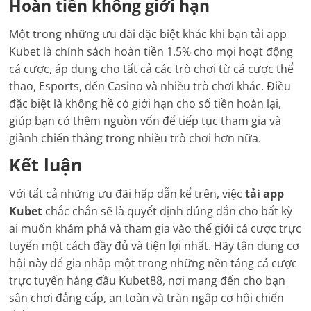
Hoàn tiền không giới hạn
Một trong những ưu đãi đặc biệt khác khi bạn tải app
Kubet là chính sách hoàn tiền 1.5% cho mọi hoạt động
cá cược, áp dụng cho tất cả các trò chơi từ cá cược thể
thao, Esports, đến Casino và nhiều trò chơi khác. Điều
đặc biệt là không hề có giới hạn cho số tiền hoàn lại,
giúp bạn có thêm nguồn vốn để tiếp tục tham gia và
giành chiến thắng trong nhiều trò chơi hơn nữa.
Kết luận
Với tất cả những ưu đãi hấp dẫn kể trên, việc
tải app
Kubet
chắc chắn sẽ là quyết định đúng đắn cho bất kỳ
ai muốn khám phá và tham gia vào thế giới cá cược trực
tuyến một cách đầy đủ và tiện lợi nhất. Hãy tận dụng cơ
hội này để gia nhập một trong những nền tảng cá cược
trực tuyến hàng đầu Kubet88, nơi mang đến cho bạn
sân chơi đẳng cấp, an toàn và tràn ngập cơ hội chiến