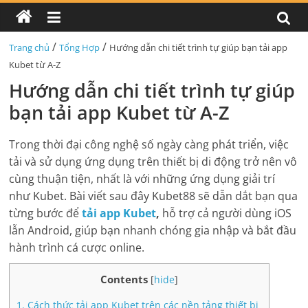
/
/
Trang chủ
Tổng Hợp
Hướng dẫn chi tiết trình tự giúp bạn tải app
Kubet từ A-Z
Hướng dẫn chi tiết trình tự giúp
bạn tải app Kubet từ A-Z
Trong thời đại công nghệ số ngày càng phát triển, việc
tải và sử dụng ứng dụng trên thiết bị di động trở nên vô
cùng thuận tiện, nhất là với những ứng dụng giải trí
như Kubet. Bài viết sau đây Kubet88 sẽ dẫn dắt bạn qua
từng bước để
tải app Kubet
,
hỗ trợ cả người dùng iOS
lẫn Android, giúp bạn nhanh chóng gia nhập và bắt đầu
hành trình cá cược online.
Contents
[
hide
]
1.
Cách thức tải app Kubet trên các nền tảng thiết bị