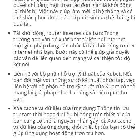
quyết chỉ bằng một thao tác đơn giản là khởi động
lại thiết bị. Việc này giúp làm mới lại hệ thống và có
thể khắc phục được các lỗi phát sinh do hệ thống bị
quá tải.
Tái khởi động router internet của bạn: Trong
trường hợp vấn đề xuất phát từ kết nối internet,
một giải pháp đáng cân nhắc là tái khởi động router
internet nhà bạn. Bước này có thể giúp giải quyết
các vấn đề liên quan đến mạng và cải thiện tốc độ
kết nối.
Liên hệ với bộ phận hỗ trợ kỹ thuật của Kubet: Nếu
bạn đối mặt với những sự cố kỹ thuật phức tạp, việc
liên hệ với bộ phận hỗ trợ kỹ thuật của Kubet có thể
mang lại giải pháp nhanh chóng và hiệu quả cho
bạn.
Xóa cache và dữ liệu của ứng dụng: Thông tin lưu
trữ tạm thời hoặc dữ liệu bị hỏng trên thiết bị của
bạn cũng có thể là nguyên nhân gây lỗi. Xóa cache
và dữ liệu của ứng dụng khỏi thiết bị của bạn có thể
giúp ứng dụng hoạt động trơn tru hơn.