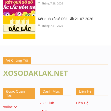
Tháng 7 28, 2026
Kết quả xổ số Đắk Lắk 21-07-2026
Tháng 7 21, 2026
Về Chúng Tôi
XOSODAKLAK.NET
Được Quan
Danh Mục
Liên Hệ
Tâm
789 Club
Liên Hệ
xoilac tv
F168