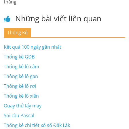
thắng.
Những bài viết liên quan
Thống Kê
Kết quả 100 ngày gần nhất
Thống kê GĐB
Thống kê lô câm
Thông kê lô gan
Thống kê lô rơi
Thống kê lô xiên
Quay thử lấy may
Soi cầu Pascal
Thống kê chi tiết xổ số Đắk Lắk