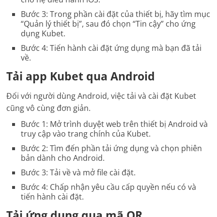
Bước 3: Trong phần cài đặt của thiết bị, hãy tìm mục
“Quản lý thiết bị”, sau đó chọn “Tin cậy” cho ứng
dụng Kubet.
Bước 4: Tiến hành cài đặt ứng dụng mà bạn đã tải
về.
Tải app Kubet qua Android
Đối với người dùng Android, việc tải và cài đặt Kubet
cũng vô cùng đơn giản.
Bước 1: Mở trình duyệt web trên thiết bị Android và
truy cập vào trang chính của Kubet.
Bước 2: Tìm đến phần tải ứng dụng và chọn phiên
bản dành cho Android.
Bước 3: Tải về và mở file cài đặt.
Bước 4: Chấp nhận yêu cầu cấp quyền nếu có và
tiến hành cài đặt.
Tải ứng dụng qua mã QR