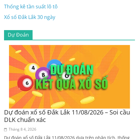
Thống kê tần suất lô tô
Xổ số Đắk Lắk 30 ngày
Dự Đoán
Dự đoán xổ số Đắk Lắk 11/08/2026 – Soi cầu
DLK chuẩn xác
Tháng 8 4, 2026
Dự đoán xổ số Đắk Lắk 11/08/2026 dựa trên phân tích, thống