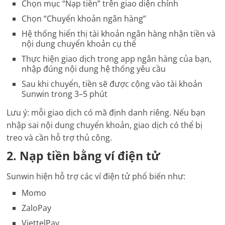
Chọn mục “Nạp tiền” trên giao diện chính
Chọn “Chuyển khoản ngân hàng”
Hệ thống hiển thị tài khoản ngân hàng nhận tiền và
nội dung chuyển khoản cụ thể
Thực hiện giao dịch trong app ngân hàng của bạn,
nhập đúng nội dung hệ thống yêu cầu
Sau khi chuyển, tiền sẽ được cộng vào tài khoản
Sunwin trong 3–5 phút
Lưu ý: mỗi giao dịch có mã định danh riêng. Nếu bạn
nhập sai nội dung chuyển khoản, giao dịch có thể bị
treo và cần hỗ trợ thủ công.
2. Nạp tiền bằng ví điện tử
Sunwin hiện hỗ trợ các ví điện tử phổ biến như:
Momo
ZaloPay
ViettelPay