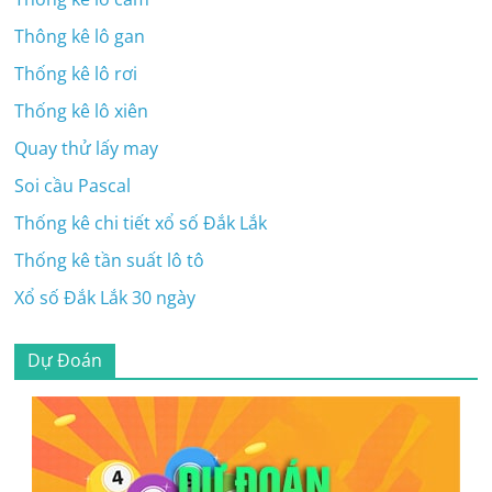
Thông kê lô gan
Thống kê lô rơi
Thống kê lô xiên
Quay thử lấy may
Soi cầu Pascal
Thống kê chi tiết xổ số Đắk Lắk
Thống kê tần suất lô tô
Xổ số Đắk Lắk 30 ngày
Dự Đoán