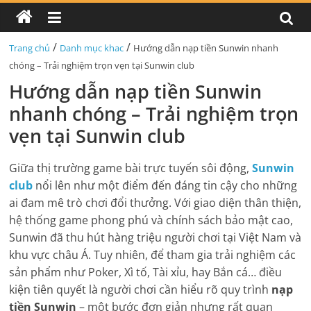
/
/
Trang chủ
Danh mục khac
Hướng dẫn nạp tiền Sunwin nhanh
chóng – Trải nghiệm trọn vẹn tại Sunwin club
Hướng dẫn nạp tiền Sunwin
nhanh chóng – Trải nghiệm trọn
vẹn tại Sunwin club
Giữa thị trường game bài trực tuyến sôi động,
Sunwin
club
nổi lên như một điểm đến đáng tin cậy cho những
ai đam mê trò chơi đổi thưởng. Với giao diện thân thiện,
hệ thống game phong phú và chính sách bảo mật cao,
Sunwin đã thu hút hàng triệu người chơi tại Việt Nam và
khu vực châu Á. Tuy nhiên, để tham gia trải nghiệm các
sản phẩm như Poker, Xì tố, Tài xỉu, hay Bắn cá… điều
kiện tiên quyết là người chơi cần hiểu rõ quy trình
nạp
tiền Sunwin
– một bước đơn giản nhưng rất quan