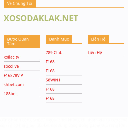
Về Chúng Tôi
XOSODAKLAK.NET
Được Quan
Danh Mục
Liên Hệ
Tâm
789 Club
Liên Hệ
xoilac tv
F168
socolive
F168
F16878VIP
58WIN1
shbet.com
F168
188bet
F168
Đồng hành cùng
SHBET
người chơi không chỉ tham gia cá cược mà
còn có cơ hội giao lưu, kết nối cùng cộng đồng game thủ rộng lớn,