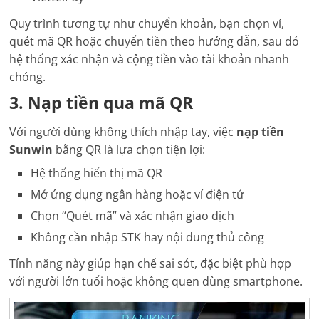
Quy trình tương tự như chuyển khoản, bạn chọn ví,
quét mã QR hoặc chuyển tiền theo hướng dẫn, sau đó
hệ thống xác nhận và cộng tiền vào tài khoản nhanh
chóng.
3. Nạp tiền qua mã QR
Với người dùng không thích nhập tay, việc
nạp tiền
Sunwin
bằng QR là lựa chọn tiện lợi:
Hệ thống hiển thị mã QR
Mở ứng dụng ngân hàng hoặc ví điện tử
Chọn “Quét mã” và xác nhận giao dịch
Không cần nhập STK hay nội dung thủ công
Tính năng này giúp hạn chế sai sót, đặc biệt phù hợp
với người lớn tuổi hoặc không quen dùng smartphone.