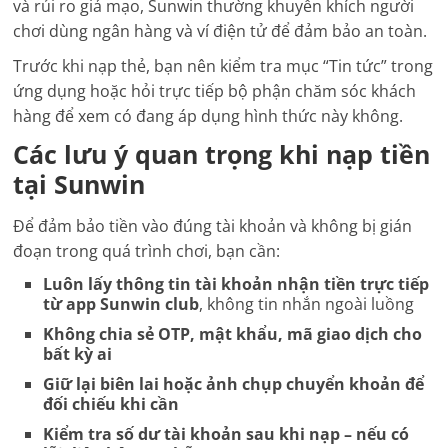
và rủi ro giả mạo, Sunwin thường khuyến khích người
chơi dùng ngân hàng và ví điện tử để đảm bảo an toàn.
Trước khi nạp thẻ, bạn nên kiểm tra mục “Tin tức” trong
ứng dụng hoặc hỏi trực tiếp bộ phận chăm sóc khách
hàng để xem có đang áp dụng hình thức này không.
Các lưu ý quan trọng khi nạp tiền
tại Sunwin
Để đảm bảo tiền vào đúng tài khoản và không bị gián
đoạn trong quá trình chơi, bạn cần:
Luôn lấy thông tin tài khoản nhận tiền trực tiếp
từ app Sunwin club
, không tin nhắn ngoài luồng
Không chia sẻ OTP, mật khẩu, mã giao dịch cho
bất kỳ ai
Giữ lại biên lai hoặc ảnh chụp chuyển khoản để
đối chiếu khi cần
Kiểm tra số dư tài khoản sau khi nạp – nếu có