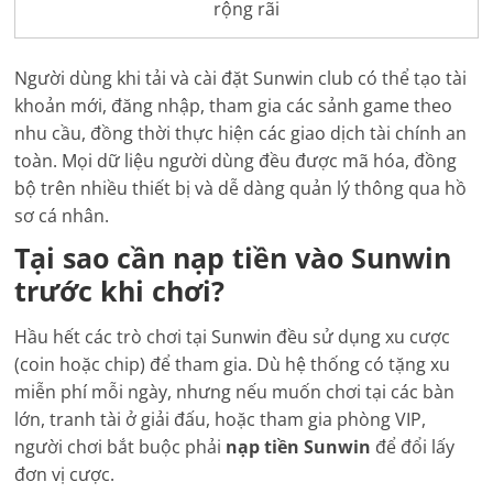
rộng rãi
Người dùng khi tải và cài đặt Sunwin club có thể tạo tài
khoản mới, đăng nhập, tham gia các sảnh game theo
nhu cầu, đồng thời thực hiện các giao dịch tài chính an
toàn. Mọi dữ liệu người dùng đều được mã hóa, đồng
bộ trên nhiều thiết bị và dễ dàng quản lý thông qua hồ
sơ cá nhân.
Tại sao cần nạp tiền vào Sunwin
trước khi chơi?
Hầu hết các trò chơi tại Sunwin đều sử dụng xu cược
(coin hoặc chip) để tham gia. Dù hệ thống có tặng xu
miễn phí mỗi ngày, nhưng nếu muốn chơi tại các bàn
lớn, tranh tài ở giải đấu, hoặc tham gia phòng VIP,
người chơi bắt buộc phải
nạp tiền Sunwin
để đổi lấy
đơn vị cược.