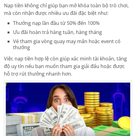
Nạp tiền không chỉ giúp bạn mở khóa toàn bộ trò chơi,
mà còn nhận được nhiều ưu đãi đặc biệt như:
Thưởng nạp lần đầu từ 50% đến 100%
Ưu đãi hoàn trả hàng tuần, hàng tháng
Vé tham gia vòng quay may mắn hoặc event có
thưởng
Việc nạp tiền hợp lệ còn giúp xác minh tài khoản, tăng
độ uy tín nếu bạn muốn tham gia giải đấu hoặc được
hỗ trợ rút thưởng nhanh hơn.