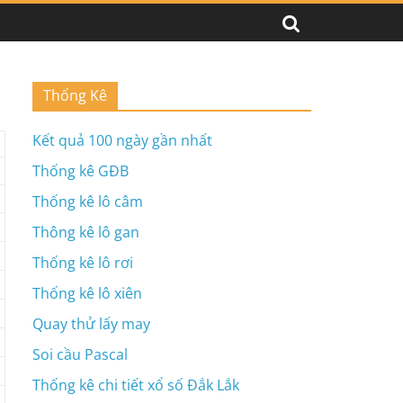
Thống Kê
Kết quả 100 ngày gần nhất
Thống kê GĐB
Thống kê lô câm
Thông kê lô gan
Thống kê lô rơi
Thống kê lô xiên
Quay thử lấy may
Soi cầu Pascal
Thống kê chi tiết xổ số Đắk Lắk