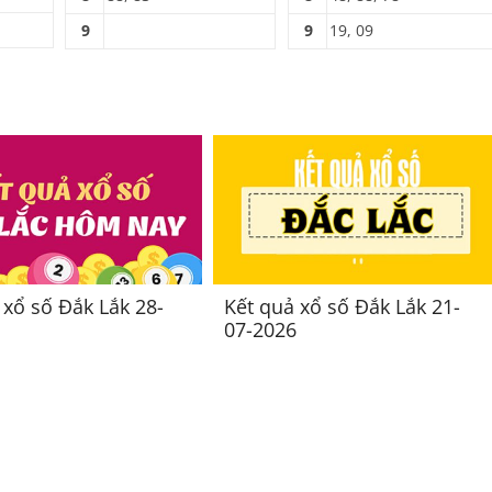
9
9
19, 09
 xổ số Đắk Lắk 28-
Kết quả xổ số Đắk Lắk 21-
07-2026