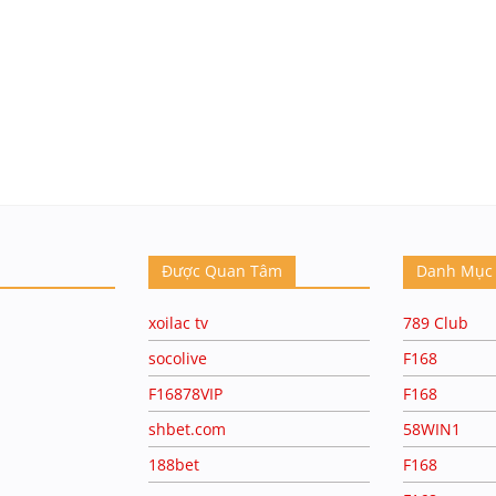
Được Quan Tâm
Danh Mục
xoilac tv
789 Club
socolive
F168
F16878VIP
F168
shbet.com
58WIN1
188bet
F168