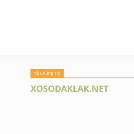
Về Chúng Tôi
XOSODAKLAK.NET