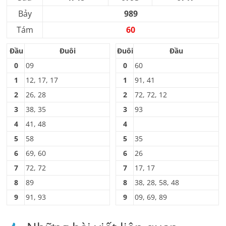
Bảy
989
Tám
60
Đầu
Đuôi
Đuôi
Đầu
0
09
0
60
1
12, 17, 17
1
91, 41
2
26, 28
2
72, 72, 12
3
38, 35
3
93
4
41, 48
4
5
58
5
35
6
69, 60
6
26
7
72, 72
7
17, 17
8
89
8
38, 28, 58, 48
9
91, 93
9
09, 69, 89