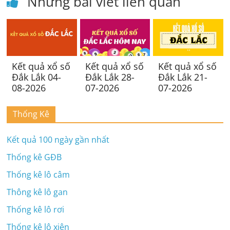
Những bài viết liên quan
Kết quả xổ số
Kết quả xổ số
Kết quả xổ số
Đắk Lắk 04-
Đắk Lắk 28-
Đắk Lắk 21-
08-2026
07-2026
07-2026
Thống Kê
Kết quả 100 ngày gần nhất
Thống kê GĐB
Thống kê lô câm
Thông kê lô gan
Thống kê lô rơi
Thống kê lô xiên