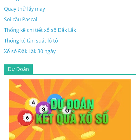
Quay thử lấy may
Soi cầu Pascal
Thống kê chi tiết xổ số Đắk Lắk
Thống kê tần suất lô tô
Xổ số Đắk Lắk 30 ngày
Dự Đoán