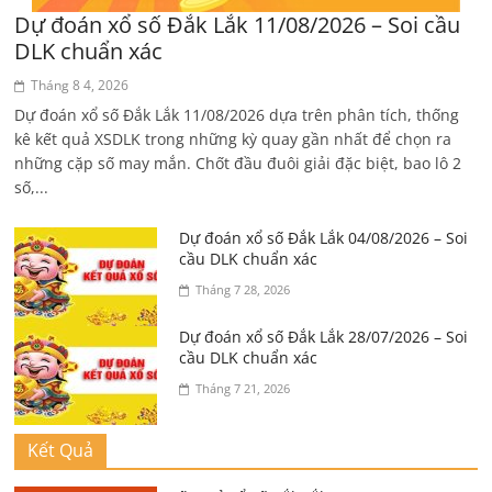
Dự đoán xổ số Đắk Lắk 11/08/2026 – Soi cầu
DLK chuẩn xác
Tháng 8 4, 2026
Dự đoán xổ số Đắk Lắk 11/08/2026 dựa trên phân tích, thống
kê kết quả XSDLK trong những kỳ quay gần nhất để chọn ra
những cặp số may mắn. Chốt đầu đuôi giải đặc biệt, bao lô 2
số,...
Dự đoán xổ số Đắk Lắk 04/08/2026 – Soi
cầu DLK chuẩn xác
Tháng 7 28, 2026
Dự đoán xổ số Đắk Lắk 28/07/2026 – Soi
cầu DLK chuẩn xác
Tháng 7 21, 2026
Kết Quả