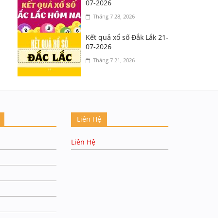
07-2026
Tháng 7 28, 2026
Kết quả xổ số Đắk Lắk 21-
07-2026
Tháng 7 21, 2026
Liên Hệ
Liên Hệ