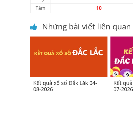
Tám
10
Những bài viết liên quan
Kết quả xổ số Đắk Lắk 04-
Kết quả
08-2026
07-2026