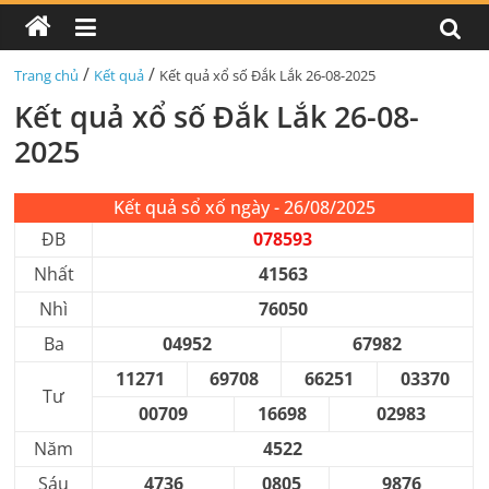
/
/
Trang chủ
Kết quả
Kết quả xổ số Đắk Lắk 26-08-2025
Kết quả xổ số Đắk Lắk 26-08-
2025
Kết quả sổ xố ngày - 26/08/2025
ĐB
078593
Nhất
41563
Nhì
76050
Ba
04952
67982
11271
69708
66251
03370
Tư
00709
16698
02983
Năm
4522
Sáu
4736
0805
9876