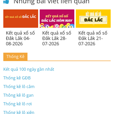
Những bài viết liên quan
Kết quả xổ số
Kết quả xổ số
Kết quả xổ số
Đắk Lắk 04-
Đắk Lắk 28-
Đắk Lắk 21-
08-2026
07-2026
07-2026
Thống Kê
Kết quả 100 ngày gần nhất
Thống kê GĐB
Thống kê lô câm
Thông kê lô gan
Thống kê lô rơi
Thống kê lô xiên