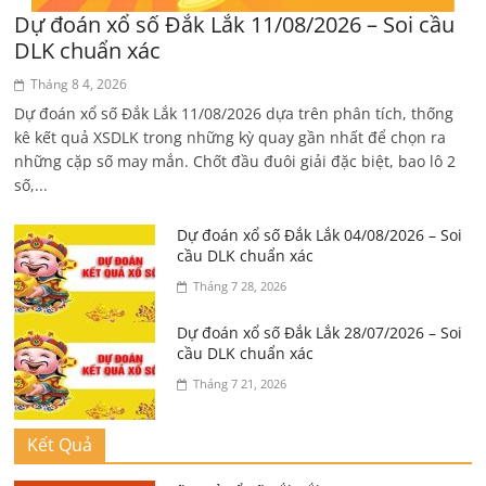
Dự đoán xổ số Đắk Lắk 11/08/2026 – Soi cầu
DLK chuẩn xác
Tháng 8 4, 2026
Dự đoán xổ số Đắk Lắk 11/08/2026 dựa trên phân tích, thống
kê kết quả XSDLK trong những kỳ quay gần nhất để chọn ra
những cặp số may mắn. Chốt đầu đuôi giải đặc biệt, bao lô 2
số,...
Dự đoán xổ số Đắk Lắk 04/08/2026 – Soi
cầu DLK chuẩn xác
Tháng 7 28, 2026
Dự đoán xổ số Đắk Lắk 28/07/2026 – Soi
cầu DLK chuẩn xác
Tháng 7 21, 2026
Kết Quả