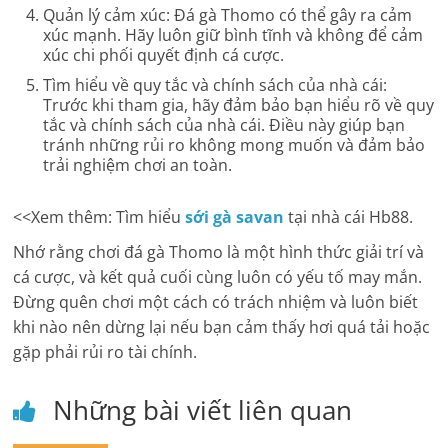
Quản lý cảm xúc: Đá gà Thomo có thể gây ra cảm
xúc mạnh. Hãy luôn giữ bình tĩnh và không để cảm
xúc chi phối quyết định cá cược.
Tìm hiểu về quy tắc và chính sách của nhà cái:
Trước khi tham gia, hãy đảm bảo bạn hiểu rõ về quy
tắc và chính sách của nhà cái. Điều này giúp bạn
tránh những rủi ro không mong muốn và đảm bảo
trải nghiệm chơi an toàn.
<<Xem thêm: Tìm hiểu
sới gà savan
tại nhà cái Hb88.
Nhớ rằng chơi đá gà Thomo là một hình thức giải trí và
cá cược, và kết quả cuối cùng luôn có yếu tố may mắn.
Đừng quên chơi một cách có trách nhiệm và luôn biết
khi nào nên dừng lại nếu bạn cảm thấy hơi quá tải hoặc
gặp phải rủi ro tài chính.
Những bài viết liên quan