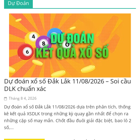
Dự Đoán
Dự đoán xổ số Đắk Lắk 11/08/2026 – Soi cầu
DLK chuẩn xác
Tháng 8 4, 2026
Dự đoán xổ số Đắk Lắk 11/08/2026 dựa trên phân tích, thống
kê kết quả XSDLK trong những kỳ quay gần nhất để chọn ra
những cặp số may mắn. Chốt đầu đuôi giải đặc biệt, bao lô 2
số,...