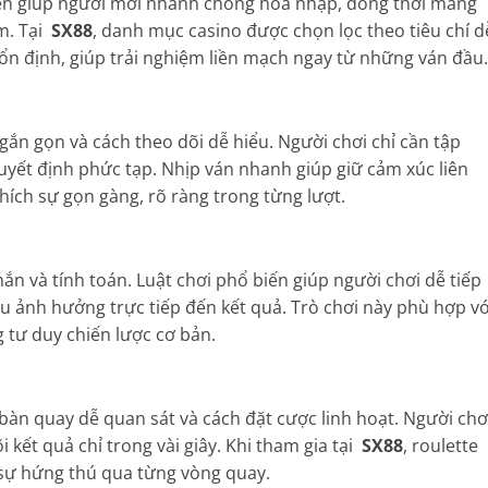
biến giúp người mới nhanh chóng hòa nhập, đồng thời mang
m. Tại
SX88
, danh mục casino được chọn lọc theo tiêu chí d
 ổn định, giúp trải nghiệm liền mạch ngay từ những ván đầu.
gắn gọn và cách theo dõi dễ hiểu. Người chơi chỉ cần tập
uyết định phức tạp. Nhịp ván nhanh giúp giữ cảm xúc liên
thích sự gọn gàng, rõ ràng trong từng lượt.
n và tính toán. Luật chơi phổ biến giúp người chơi dễ tiếp
ều ảnh hưởng trực tiếp đến kết quả. Trò chơi này phù hợp vớ
 tư duy chiến lược cơ bản.
bàn quay dễ quan sát và cách đặt cược linh hoạt. Người chơ
kết quả chỉ trong vài giây. Khi tham gia tại
SX88
, roulette
 sự hứng thú qua từng vòng quay.