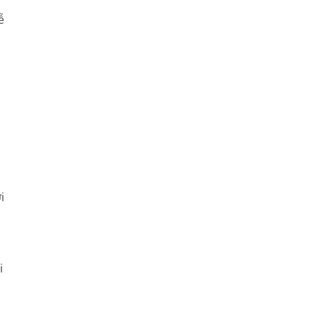
ễ
i
i