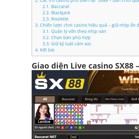
2.
Các trò casino phổ biến tại SX88 – bàn chơi q
2.1.
Baccarat
2.2.
Blackjack
2.3.
Roulette
3.
Chiến lược chơi casino hiệu quả – giữ nhịp ổn 
3.1.
Quản lý vốn theo nhịp ván
3.2.
Chọn bàn phù hợp
3.3.
Giữ kỷ luật cảm xúc
4.
Kết bài
Giao diện Live casino SX88 