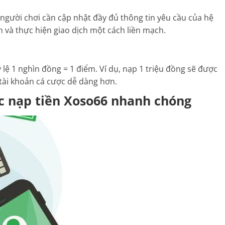
người chơi cần cập nhật đầy đủ thông tin yêu cầu của hệ
 và thực hiện giao dịch một cách liền mạch.
 lệ 1 nghìn đồng = 1 điểm. Ví dụ, nạp 1 triệu đồng sẽ được
 tài khoản cá cược dễ dàng hơn.
c nạp tiền Xoso66 nhanh chóng