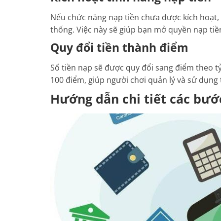
Nếu chức năng nạp tiền chưa được kích hoạt, 
thống. Việc này sẽ giúp bạn mở quyền nạp tiền
Quy đổi tiền thành điểm
Số tiền nạp sẽ được quy đổi sang điểm theo tỷ
100 điểm, giúp người chơi quản lý và sử dụng
Hướng dẫn chi tiết các bướ