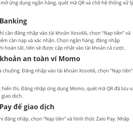
 mở ứng dụng ngân hàng, quét mã QR và chờ hệ thống xử lý
 Banking
chỉ cần đăng nhập vào tài khoản Xoso66, chọn “Nạp tiền” và
điểm cần nạp và xác nhận. Chọn ngân hàng, đăng nhập
hi hoàn tất, tiền sẽ được cập nhật vào tài khoản cá cược.
 khoản an toàn ví Momo
 chuộng. Đăng nhập vào tài khoản Xoso66, chọn “Nạp tiền”
g hiển thị. Đăng nhập ứng dụng Momo, quét mã QR đã lưu v
 giao dịch.
Pay để giao dịch
hi đăng nhập, chọn “Nạp tiền” và hình thức Zalo Pay. Nhập