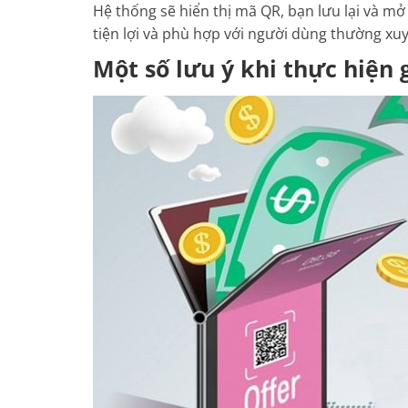
Hệ thống sẽ hiển thị mã QR, bạn lưu lại và m
tiện lợi và phù hợp với người dùng thường xu
Một số lưu ý khi thực hiện 