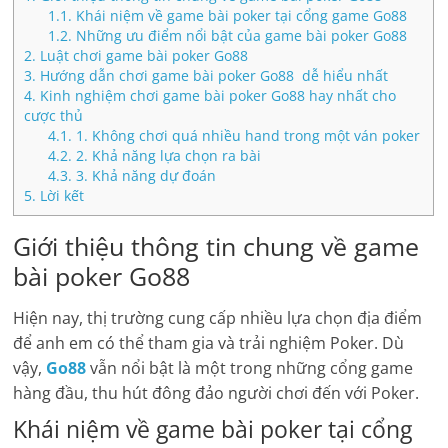
1.1.
Khái niệm về game bài poker tại cổng game Go88
1.2.
Những ưu điểm nổi bật của game bài poker Go88
2.
Luật chơi game bài poker Go88
3.
Hướng dẫn chơi game bài poker Go88 dễ hiểu nhất
4.
Kinh nghiệm chơi game bài poker Go88 hay nhất cho
cược thủ
4.1.
1. Không chơi quá nhiều hand trong một ván poker
4.2.
2. Khả năng lựa chọn ra bài
4.3.
3. Khả năng dự đoán
5.
Lời kết
Giới thiệu thông tin chung về game
bài poker Go88
Hiện nay, thị trường cung cấp nhiều lựa chọn địa điểm
để anh em có thể tham gia và trải nghiệm Poker. Dù
vậy,
Go88
vẫn nổi bật là một trong những cổng game
hàng đầu, thu hút đông đảo người chơi đến với Poker.
Khái niệm về game bài poker tại cổng