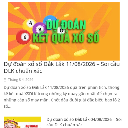
Dự đoán xổ số Đắk Lắk 11/08/2026 – Soi cầu
DLK chuẩn xác
Tháng 8 4, 2026
Dự đoán xổ số Đắk Lắk 11/08/2026 dựa trên phân tích, thống
kê kết quả XSDLK trong những kỳ quay gần nhất để chọn ra
những cặp số may mắn. Chốt đầu đuôi giải đặc biệt, bao lô 2
số,...
Dự đoán xổ số Đắk Lắk 04/08/2026 – Soi
cầu DLK chuẩn xác