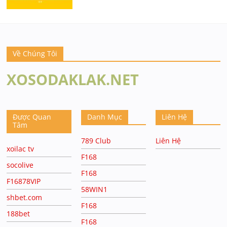
Về Chúng Tôi
XOSODAKLAK.NET
Được Quan
Danh Mục
Liên Hệ
Tâm
789 Club
Liên Hệ
xoilac tv
F168
socolive
F168
F16878VIP
58WIN1
shbet.com
F168
188bet
F168