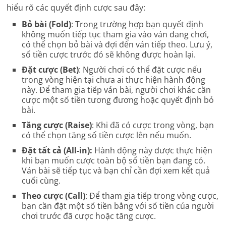
hiểu rõ các quyết định cược sau đây:
Bỏ bài (Fold)
: Trong trường hợp bạn quyết định
không muốn tiếp tục tham gia vào ván đang chơi,
có thể chọn bỏ bài và đợi đến ván tiếp theo. Lưu ý,
số tiền cược trước đó sẽ không được hoàn lại.
Đặt cược (Bet)
: Người chơi có thể đặt cược nếu
trong vòng hiện tại chưa ai thực hiện hành động
này. Để tham gia tiếp ván bài, người chơi khác cần
cược một số tiền tương đương hoặc quyết định bỏ
bài.
Tăng cược (Raise)
: Khi đã có cược trong vòng, bạn
có thể chọn tăng số tiền cược lên nếu muốn.
Đặt tất cả (All-in):
Hành động này được thực hiện
khi bạn muốn cược toàn bộ số tiền bạn đang có.
Ván bài sẽ tiếp tục và bạn chỉ cần đợi xem kết quả
cuối cùng.
Theo cược (Call)
: Để tham gia tiếp trong vòng cược,
bạn cần đặt một số tiền bằng với số tiền của người
chơi trước đã cược hoặc tăng cược.