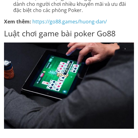
dành cho người chơi nhiều khuyến mãi và ưu đãi
đặc biệt cho các phòng Poker.
Xem thêm:
https://go88.games/huong-dan/
Luật chơi game bài poker Go88