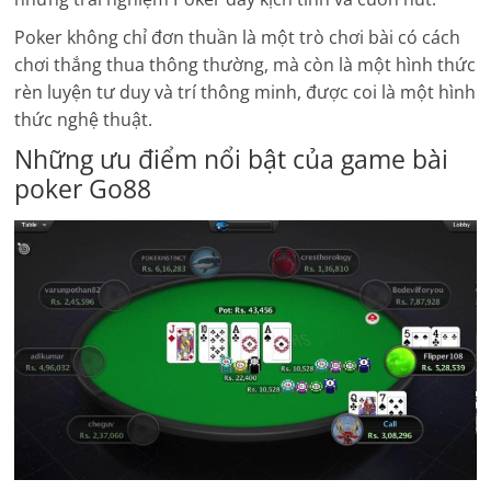
Poker không chỉ đơn thuần là một trò chơi bài có cách
chơi thắng thua thông thường, mà còn là một hình thức
rèn luyện tư duy và trí thông minh, được coi là một hình
thức nghệ thuật.
Những ưu điểm nổi bật của game bài
poker Go88