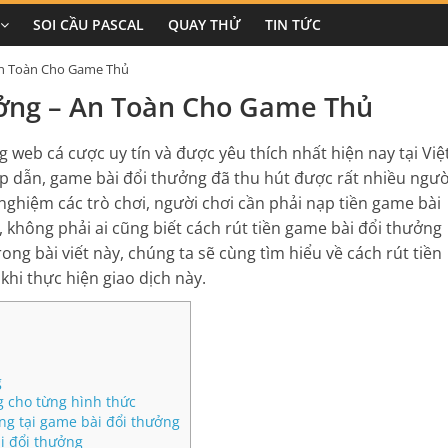
SOI CẦU PASCAL
QUAY THỬ
TIN TỨC
An Toàn Cho Game Thủ
ưởng – An Toàn Cho Game Thủ
 web cá cược uy tín và được yêu thích nhất hiện nay tại Việ
ấp dẫn, game bài đổi thưởng đã thu hút được rất nhiều ngườ
 nghiệm các trò chơi, người chơi cần phải nạp tiền game bài
 không phải ai cũng biết cách rút tiền game bài đổi thưởng
rong bài viết này, chúng ta sẽ cùng tìm hiểu về cách rút tiền
khi thực hiện giao dịch này.
g
g cho từng hình thức
ng tại game bài đổi thưởng
i đổi thưởng