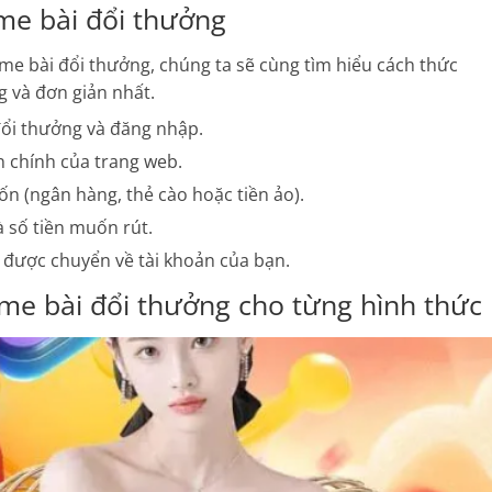
me bài đổi thưởng
game bài đổi thưởng, chúng ta sẽ cùng tìm hiểu cách thức
 và đơn giản nhất.
đổi thưởng và đăng nhập.
n chính của trang web.
n (ngân hàng, thẻ cào hoặc tiền ảo).
à số tiền muốn rút.
n được chuyển về tài khoản của bạn.
ame bài đổi thưởng cho từng hình thức