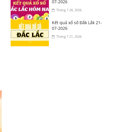
07-2026
Tháng 7 28, 2026
Kết quả xổ số Đắk Lắk 21-
07-2026
Tháng 7 21, 2026