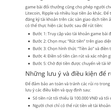
game bài đổi thưởng cũng cho phép người chơi 
Litecoin, Ripple và nhiều loại tiền ảo khác. Để
đăng ký tài khoản trên các sàn giao dịch tiền ả
có thể thực hiện các bước sau để rút tiền:
Bước 1: Truy cập vào tài khoản game bài 
Bước 2: Chọn mục “Rút tiền” trên giao diệ
Bước 3: Chọn hình thức “Tiền ảo” và điền t
Bước 4: Điền số tiền cần rút và xác nhận g
Bước 5: Chờ đợi tiền được chuyển về tài k
Những lưu ý và điều kiện để r
Để đảm bảo an toàn và tránh các rủi ro trong 
lưu ý các điều kiện và quy định sau:
Số tiền rút tối thiểu là 100.000 VNĐ và tối
Người chơi chỉ có thể rút tiền về tài kho