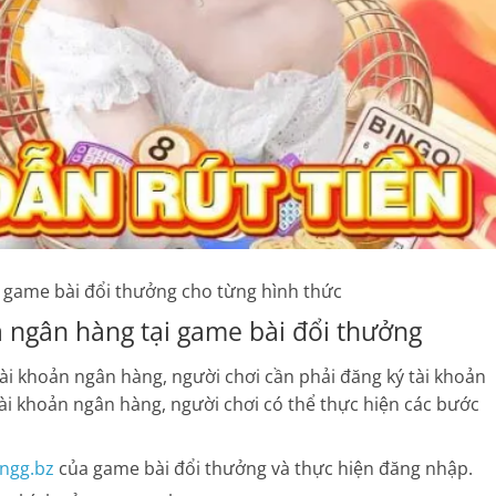
n game bài đổi thưởng cho từng hình thức
a ngân hàng tại game bài đổi thưởng
tài khoản ngân hàng, người chơi cần phải đăng ký tài khoản
tài khoản ngân hàng, người chơi có thể thực hiện các bước
ngg.bz
của game bài đổi thưởng và thực hiện đăng nhập.