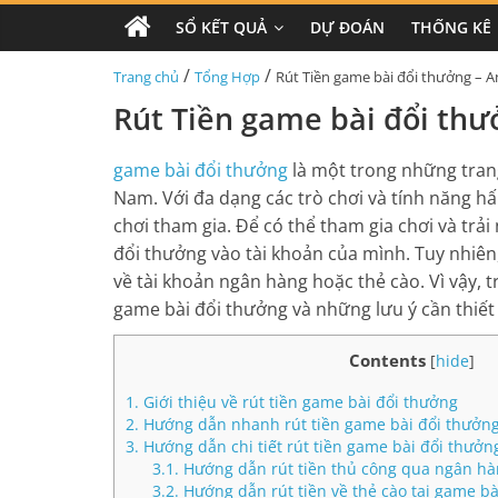
SỔ KẾT QUẢ
DỰ ĐOÁN
THỐNG KÊ
/
/
Trang chủ
Tổng Hợp
Rút Tiền game bài đổi thưởng – 
Rút Tiền game bài đổi th
game bài đổi thưởng
là một trong những trang
Nam. Với đa dạng các trò chơi và tính năng h
chơi tham gia. Để có thể tham gia chơi và trải
đổi thưởng vào tài khoản của mình. Tuy nhiên,
về tài khoản ngân hàng hoặc thẻ cào. Vì vậy, t
game bài đổi thưởng và những lưu ý cần thiết 
Contents
[
hide
]
1.
Giới thiệu về rút tiền game bài đổi thưởng
2.
Hướng dẫn nhanh rút tiền game bài đổi thưởn
3.
Hướng dẫn chi tiết rút tiền game bài đổi thưởn
3.1.
Hướng dẫn rút tiền thủ công qua ngân hà
3.2.
Hướng dẫn rút tiền về thẻ cào tại game bà