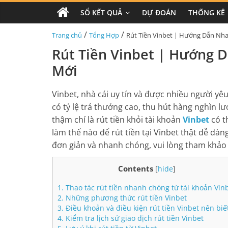
SỔ KẾT QUẢ
DỰ ĐOÁN
THỐNG KÊ
/
/
Trang chủ
Tổng Hợp
Rút Tiền Vinbet | Hướng Dẫn N
Rút Tiền Vinbet | Hướng
Mới
Vinbet, nhà cái uy tín và được nhiều người 
có tỷ lệ trả thưởng cao, thu hút hàng nghìn lư
thậm chí là rút tiền khỏi tài khoản
Vinbet
có t
làm thế nào để rút tiền tại Vinbet thật dễ dàn
đơn giản và nhanh chóng, vui lòng tham khảo 
Contents
[
hide
]
1.
Thao tác rút tiền nhanh chóng từ tài khoản Vin
2.
Những phương thức rút tiền Vinbet
3.
Điều khoản và điều kiện rút tiền Vinbet nên biế
4.
Kiểm tra lịch sử giao dịch rút tiền Vinbet