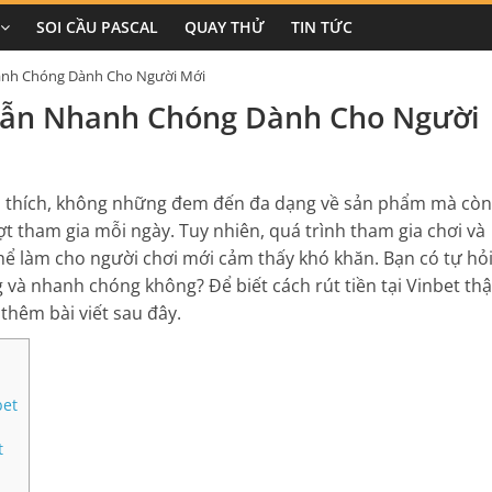
SOI CẦU PASCAL
QUAY THỬ
TIN TỨC
hanh Chóng Dành Cho Người Mới
 Dẫn Nhanh Chóng Dành Cho Người
yêu thích, không những đem đến đa dạng về sản phẩm mà còn
ợt tham gia mỗi ngày. Tuy nhiên, quá trình tham gia chơi và
hể làm cho người chơi mới cảm thấy khó khăn. Bạn có tự hỏ
g và nhanh chóng không? Để biết cách rút tiền tại Vinbet thậ
thêm bài viết sau đây.
bet
t