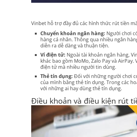
Vinbet hỗ trợ đầy đủ các hình thức rút tiền m
Chuyển khoản ngân hàng:
Người chơi có
hàng cá nhân. Thông qua nhiều ngân hàng l
diễn ra dễ dàng và thuận tiện.
Ví điện tử:
Ngoài tài khoản ngân hàng, Vin
khác bao gồm MoMo, Zalo Pay và AirPay. Vì 
điện tử mà nhiều người tin dùng.
Thẻ tín dụng:
Đối với những người chơi có
của mình bằng thẻ tín dụng. Trong các hoạ
với những ai hay dùng thẻ tín dụng.
Điều khoản và điều kiện rút ti