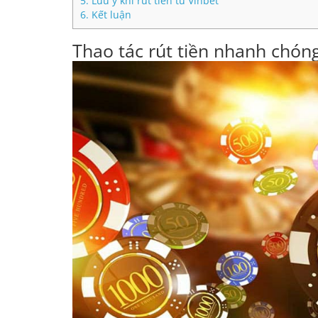
5.
Lưu ý khi rút tiền từ Vinbet
6.
Kết luận
Thao tác rút tiền nhanh chóng