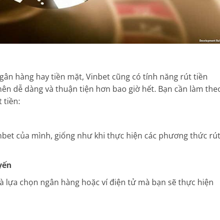
n hàng hay tiền mặt, Vinbet cũng có tính năng rút tiền
ở nên dễ dàng và thuận tiện hơn bao giờ hết. Bạn cần làm the
 tiền:
nbet của mình, giống như khi thực hiện các phương thức rú
yến
à lựa chọn ngân hàng hoặc ví điện tử mà bạn sẽ thực hiện