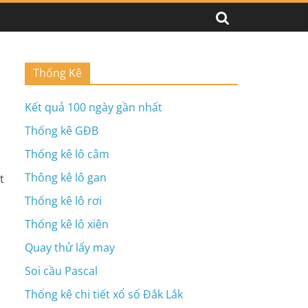
Thống Kê
Kết quả 100 ngày gần nhất
Thống kê GĐB
Thống kê lô câm
i
Thông kê lô gan
t
Thống kê lô rơi
Thống kê lô xiên
Quay thử lấy may
Soi cầu Pascal
Thống kê chi tiết xổ số Đắk Lắk