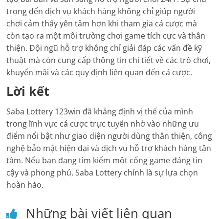
trọng đến dịch vụ khách hàng không chỉ giúp người
chơi cảm thấy yên tâm hơn khi tham gia cá cược mà
còn tạo ra một môi trường chơi game tích cực và thân
thiện. Đội ngũ hỗ trợ không chỉ giải đáp các vấn đề kỹ
thuật mà còn cung cấp thông tin chi tiết về các trò chơi,
khuyến mãi và các quy định liên quan đến cá cược.
Lời kết
Saba Lottery 123win đã khẳng định vị thế của mình
trong lĩnh vực cá cược trực tuyến nhờ vào những ưu
điểm nổi bật như giao diện người dùng thân thiện, công
nghệ bảo mật hiện đại và dịch vụ hỗ trợ khách hàng tận
tâm. Nếu bạn đang tìm kiếm một cổng game đáng tin
cậy và phong phú, Saba Lottery chính là sự lựa chọn
hoàn hảo.
Những bài viết liên quan