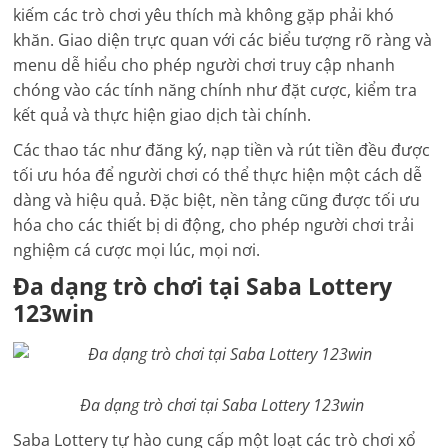
kiếm các trò chơi yêu thích mà không gặp phải khó
khăn. Giao diện trực quan với các biểu tượng rõ ràng và
menu dễ hiểu cho phép người chơi truy cập nhanh
chóng vào các tính năng chính như đặt cược, kiểm tra
kết quả và thực hiện giao dịch tài chính.
Các thao tác như đăng ký, nạp tiền và rút tiền đều được
tối ưu hóa để người chơi có thể thực hiện một cách dễ
dàng và hiệu quả. Đặc biệt, nền tảng cũng được tối ưu
hóa cho các thiết bị di động, cho phép người chơi trải
nghiệm cá cược mọi lúc, mọi nơi.
Đa dạng trò chơi tại Saba Lottery
123win
Đa dạng trò chơi tại Saba Lottery 123win
Saba Lottery tự hào cung cấp một loạt các trò chơi xổ