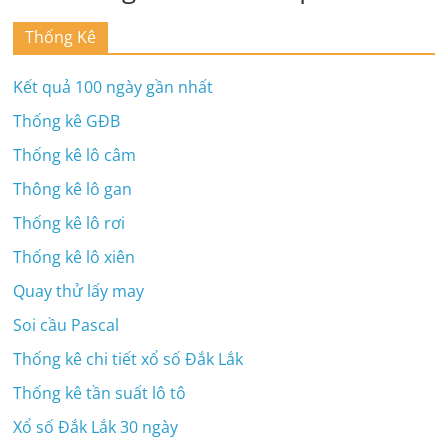
Thống Kê
Kết quả 100 ngày gần nhất
Thống kê GĐB
Thống kê lô câm
Thông kê lô gan
Thống kê lô rơi
Thống kê lô xiên
Quay thử lấy may
Soi cầu Pascal
Thống kê chi tiết xổ số Đắk Lắk
Thống kê tần suất lô tô
Xổ số Đắk Lắk 30 ngày