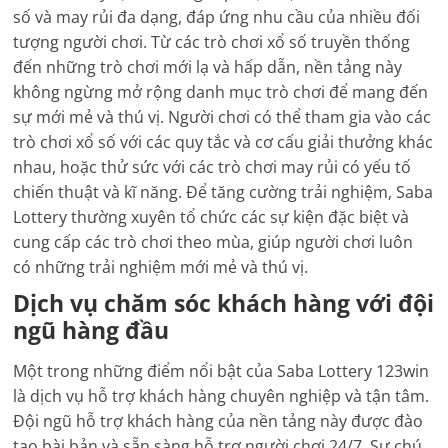
số và may rủi đa dạng, đáp ứng nhu cầu của nhiều đối
tượng người chơi. Từ các trò chơi xổ số truyền thống
đến những trò chơi mới lạ và hấp dẫn, nền tảng này
không ngừng mở rộng danh mục trò chơi để mang đến
sự mới mẻ và thú vị. Người chơi có thể tham gia vào các
trò chơi xổ số với các quy tắc và cơ cấu giải thưởng khác
nhau, hoặc thử sức với các trò chơi may rủi có yếu tố
chiến thuật và kĩ năng. Để tăng cường trải nghiệm, Saba
Lottery thường xuyên tổ chức các sự kiện đặc biệt và
cung cấp các trò chơi theo mùa, giúp người chơi luôn
có những trải nghiệm mới mẻ và thú vị.
Dịch vụ chăm sóc khách hàng với đội
ngũ hàng đầu
Một trong những điểm nổi bật của Saba Lottery 123win
là dịch vụ hỗ trợ khách hàng chuyên nghiệp và tận tâm.
Đội ngũ hỗ trợ khách hàng của nền tảng này được đào
tạo bài bản và sẵn sàng hỗ trợ người chơi 24/7. Sự chú