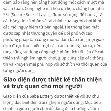
đảm bảo rằng nền tảng hoạt động một cách mượt mà
và an toàn. Công nghệ mã hóa dữ liệu, chẳng hạn như
SSL (Secure Socket Layer), được sử dụng để bảo vệ tất
cả thông tin cá nhân và tài chính của người chơi khỏi
các mối nguy hiểm từ bên ngoài. Hệ thống bảo mật
được cập nhật thường xuyên để đối phó với các
phương pháp tấn công mới và đảm bảo rằng mọi giao
dịch được thực hiện một cách an toàn. Ngoài ra, nền
tảng cũng sử dụng công nghệ phân tích dữ liệu để cải
thiện trải nghiệm người chơi, giúp cung cấp các thông
tin và khuyến mãi phù hợp với sở thích và thói quen của
từng người dùng.
Giao diện được thiết kế thân thiện
và trực quan cho mọi người
Giao diện của Saba Lottery được thiết kế với sự chú
trọng đặc biệt đến trải nghiệm người dùng. Mục tiêu
chính là giúp người chơi dễ dàng điều hướng và tìm