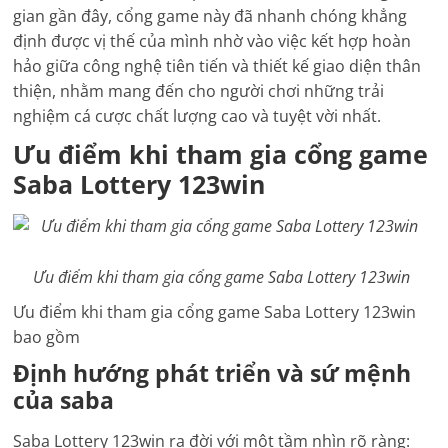
gian gần đây, cổng game này đã nhanh chóng khẳng
định được vị thế của mình nhờ vào việc kết hợp hoàn
hảo giữa công nghệ tiên tiến và thiết kế giao diện thân
thiện, nhằm mang đến cho người chơi những trải
nghiệm cá cược chất lượng cao và tuyệt vời nhất.
Ưu điểm khi tham gia cổng game
Saba Lottery 123win
Ưu điểm khi tham gia cổng game Saba Lottery 123win
Ưu điểm khi tham gia cổng game Saba Lottery 123win
bao gồm
Định hướng phát triển và sứ mệnh
của saba
Saba Lottery 123win ra đời với một tầm nhìn rõ ràng: