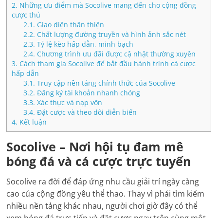
2.
Những ưu điểm mà Socolive mang đến cho cộng đồng
cược thủ
2.1.
Giao diện thân thiện
2.2.
Chất lượng đường truyền và hình ảnh sắc nét
2.3.
Tỷ lệ kèo hấp dẫn, minh bạch
2.4.
Chương trình ưu đãi được cậ nhật thường xuyên
3.
Cách tham gia Socolive để bắt đầu hành trình cá cược
hấp dẫn
3.1.
Truy cập nền tảng chính thức của Socolive
3.2.
Đăng ký tài khoản nhanh chóng
3.3.
Xác thực và nạp vốn
3.4.
Đặt cược và theo dõi diễn biến
4.
Kết luận
Socolive – Nơi hội tụ đam mê
bóng đá và cá cược trực tuyến
Socolive ra đời để đáp ứng nhu cầu giải trí ngày càng
cao của cộng đồng yêu thể thao. Thay vì phải tìm kiếm
nhiều nền tảng khác nhau, người chơi giờ đây có thể