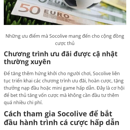
Những ưu điểm mà Socolive mang đến cho cộng đồng
cược thủ
Chương trình ưu đãi được cậ nhật
thường xuyên
Để tăng thêm hứng khởi cho người chơi, Socolive liên
tục triển khai các chương trình ưu đãi, hoàn cược, tặng
thưởng nạp đầu hoặc mini game hấp dẫn. Đây là cơ hội
để bet thủ tăng vốn cược mà không cần đầu tư thêm
quá nhiều chi phí.
Cách tham gia Socolive để bắt
đầu hành trình cá cược hấp dẫn