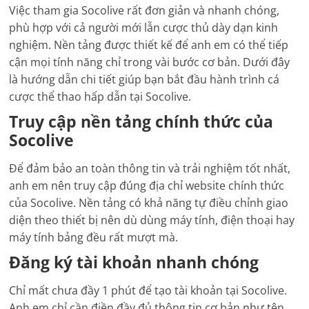
Việc tham gia Socolive rất đơn giản và nhanh chóng,
phù hợp với cả người mới lẫn cược thủ dày dạn kinh
nghiệm. Nền tảng được thiết kế để anh em có thể tiếp
cận mọi tính năng chỉ trong vài bước cơ bản. Dưới đây
là hướng dẫn chi tiết giúp bạn bắt đầu hành trình cá
cược thể thao hấp dẫn tại Socolive.
Truy cập nền tảng chính thức của
Socolive
Để đảm bảo an toàn thông tin và trải nghiệm tốt nhất,
anh em nên truy cập đúng địa chỉ website chính thức
của Socolive. Nền tảng có khả năng tự điều chỉnh giao
diện theo thiết bị nên dù dùng máy tính, điện thoại hay
máy tính bảng đều rất mượt mà.
Đăng ký tài khoản nhanh chóng
Chỉ mất chưa đầy 1 phút để tạo tài khoản tại Socolive.
Anh em chỉ cần điền đầy đủ thông tin cơ bản như tên