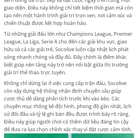
xem bóng đá trực tiếp và đặt cược ngay trên cùng một
giao diện. Điều này không chỉ tiết kiệm thời gian mà còn
tạo nên một hành trình giải trí trọn vẹn, nơi cảm xúc và
chiến thuật được kết hợp hoàn hảo.
Từ những giải đấu lớn như Champions League, Premier
League, La Liga, Serie A cho đến các giải khu vực, giao
hữu và cả các giải trẻ, Socolive luôn cập nhật lịch phát
sóng nhanh chóng và đầy đủ. Đây chính là điểm khác
biệt giúp nền tảng này trở nên nổi bật giữa thị trường
giải trí thể thao trực tuyến.
Không chỉ dừng lại ở việc cung cấp trận đấu, Socolive
còn xây dựng hệ thống nhận định chuyên sâu giúp
cược thủ dễ dàng phân tích trước khi vào kèo. Các
chuyên mục thống kê đội hình, phong độ gần nhất, lịch
sử đối đầu và tỷ lệ ghi bàn đều được trình bày rõ ràng.
Điều này giúp người chơi có thêm dữ liệu đáng tin cậy
để đưa ra lựa chọn chính xác thay vì đặt cược cảm tính.