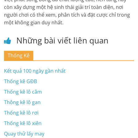
còn xây dựng một hệ sinh thái giải trí toàn diện, nơi
người chơi có thể xem, phân tích và đặt cược chỉ trong
một không gian duy nhất.
Những bài viết liên quan
Thống Kê
Kết quả 100 ngày gần nhất
Thống kê GĐB
Thống kê lô câm
Thông kê lô gan
Thống kê lô rơi
Thống kê lô xiên
Quay thử lấy may