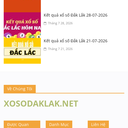
Kết quả xổ số Đắk Lắk 28-07-2026
Tháng 7 28, 2026
Kết quả xổ số Đắk Lắk 21-07-2026
Tháng 7 21, 2026
Về Chúng Tôi
XOSODAKLAK.NET
Được Quan
Danh Mục
Liên Hệ