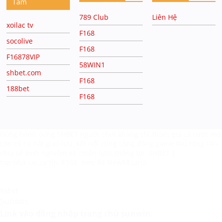
Tâm
789 Club
Liên Hệ
xoilac tv
F168
socolive
F168
F16878VIP
58WIN1
shbet.com
F168
188bet
F168
Đồng hành cùng
SHBET
người chơi không chỉ tham gia cá cược mà
còn có cơ hội giao lưu, kết nối cùng cộng đồng game thủ rộng lớn,
chia sẻ kinh nghiệm và chiến lược thắng lợi.
SHBET |
top nhà cai uy tín:
F168
new 88
New88.land
8xbet
Sunwin
,
Link vào đăng nhập trang chủ sunwin: