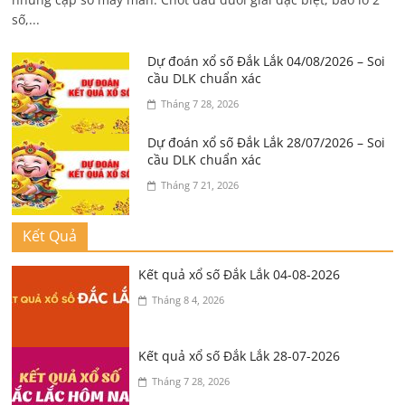
số,...
Dự đoán xổ số Đắk Lắk 04/08/2026 – Soi
cầu DLK chuẩn xác
Tháng 7 28, 2026
Dự đoán xổ số Đắk Lắk 28/07/2026 – Soi
cầu DLK chuẩn xác
Tháng 7 21, 2026
Kết Quả
Kết quả xổ số Đắk Lắk 04-08-2026
Tháng 8 4, 2026
Kết quả xổ số Đắk Lắk 28-07-2026
Tháng 7 28, 2026