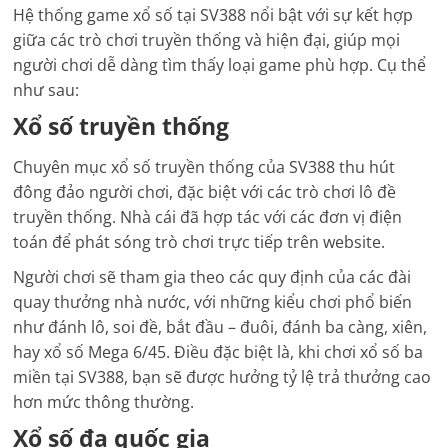
Hệ thống game xổ số tại SV388 nổi bật với sự kết hợp
giữa các trò chơi truyền thống và hiện đại, giúp mọi
người chơi dễ dàng tìm thấy loại game phù hợp. Cụ thể
như sau:
Xổ số truyền thống
Chuyên mục xổ số truyền thống của SV388 thu hút
đông đảo người chơi, đặc biệt với các trò chơi lô đề
truyền thống. Nhà cái đã hợp tác với các đơn vị điện
toán để phát sóng trò chơi trực tiếp trên website.
Người chơi sẽ tham gia theo các quy định của các đài
quay thưởng nhà nước, với những kiểu chơi phổ biến
như đánh lô, soi đề, bắt đầu – đuôi, đánh ba càng, xiên,
hay xổ số Mega 6/45. Điều đặc biệt là, khi chơi xổ số ba
miền tại SV388, bạn sẽ được hưởng tỷ lệ trả thưởng cao
hơn mức thông thường.
Xổ số đa quốc gia