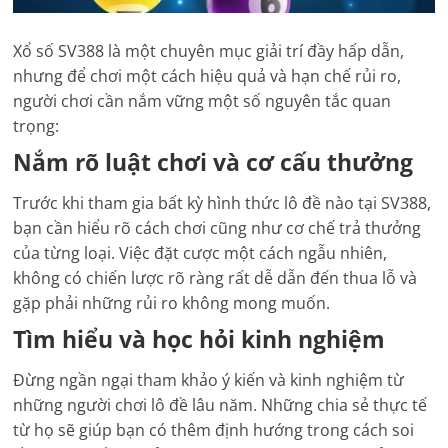
Xổ số SV388 là một chuyên mục giải trí đầy hấp dẫn,
nhưng để chơi một cách hiệu quả và hạn chế rủi ro,
người chơi cần nắm vững một số nguyên tắc quan
trọng:
Nắm rõ luật chơi và cơ cấu thưởng
Trước khi tham gia bất kỳ hình thức lô đề nào tại SV388,
bạn cần hiểu rõ cách chơi cũng như cơ chế trả thưởng
của từng loại. Việc đặt cược một cách ngẫu nhiên,
không có chiến lược rõ ràng rất dễ dẫn đến thua lỗ và
gặp phải những rủi ro không mong muốn.
Tìm hiểu và học hỏi kinh nghiệm
Đừng ngần ngại tham khảo ý kiến và kinh nghiệm từ
những người chơi lô đề lâu năm. Những chia sẻ thực tế
từ họ sẽ giúp bạn có thêm định hướng trong cách soi