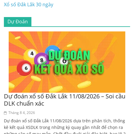
Xổ số Đắk Lắk 30 ngày
Dự Đoán
Dự đoán xổ số Đắk Lắk 11/08/2026 – Soi cầu
DLK chuẩn xác
Tháng 8 4, 2026
Dự đoán xổ số Đắk Lắk 11/08/2026 dựa trên phân tích, thống
kê kết quả XSDLK trong những kỳ quay gần nhất để chọn ra
những cặp số may mắn. Chốt đầu đuôi giải đặc biệt, bao lô 2