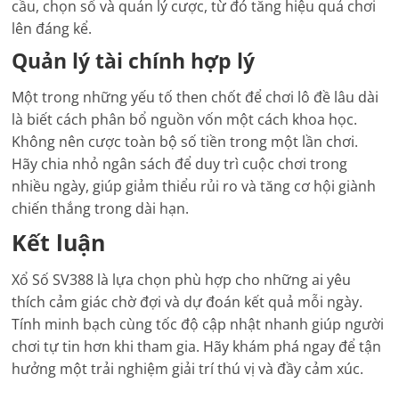
cầu, chọn số và quản lý cược, từ đó tăng hiệu quả chơi
lên đáng kể.
Quản lý tài chính hợp lý
Một trong những yếu tố then chốt để chơi lô đề lâu dài
là biết cách phân bổ nguồn vốn một cách khoa học.
Không nên cược toàn bộ số tiền trong một lần chơi.
Hãy chia nhỏ ngân sách để duy trì cuộc chơi trong
nhiều ngày, giúp giảm thiểu rủi ro và tăng cơ hội giành
chiến thắng trong dài hạn.
Kết luận
Xổ Số SV388 là lựa chọn phù hợp cho những ai yêu
thích cảm giác chờ đợi và dự đoán kết quả mỗi ngày.
Tính minh bạch cùng tốc độ cập nhật nhanh giúp người
chơi tự tin hơn khi tham gia. Hãy khám phá ngay để tận
hưởng một trải nghiệm giải trí thú vị và đầy cảm xúc.