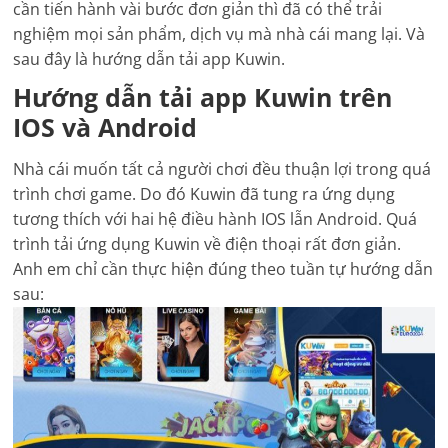
cần tiến hành vài bước đơn giản thì đã có thể trải
nghiệm mọi sản phẩm, dịch vụ mà nhà cái mang lại. Và
sau đây là hướng dẫn tải app Kuwin.
Hướng dẫn tải app Kuwin trên
IOS và Android
Nhà cái muốn tất cả người chơi đều thuận lợi trong quá
trình chơi game. Do đó Kuwin đã tung ra ứng dụng
tương thích với hai hệ điều hành IOS lẫn Android. Quá
trình tải ứng dụng Kuwin về điện thoại rất đơn giản.
Anh em chỉ cần thực hiện đúng theo tuần tự hướng dẫn
sau: