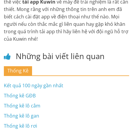
thế việc
tải app Kuwin
về máy để trải nghiệm là rất cần
thiết. Mong rằng với những thông tin trên anh em đã
biết cách cài đặt app về điện thoại như thế nào. Mọi
người nếu còn thắc mắc gì liên quan hay gặp khó khăn
trong quá trình tải app thì hãy liên hệ với đội ngũ hỗ trợ
của Kuwin nhé!
Những bài viết liên quan
Thống Kê
Kết quả 100 ngày gần nhất
Thống kê GĐB
Thống kê lô câm
Thông kê lô gan
Thống kê lô rơi