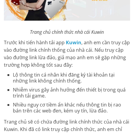
Trang chủ chính thức nhà cái Kuwin
Trước khi tiến hành tải app
Kuwin
, anh em cần truy cập
vào đường link chính thống của nhà cái. Nếu truy cập
vào đường link lừa đảo, giả mạo anh em sẽ gặp những
trường hợp không tốt sau đây:
Lộ thông tin cá nhân khi đăng ký tài khoản tại
những link không chính thống.
Nhiễm virus gây ảnh hưởng đến thiết bị trong quá
trình tải game.
Nhiều nguy cơ tiềm ẩn khác nếu thông tin bị rao
bán trên các web đen, kém uy tín, lừa đảo.
Trang chủ sẽ có chứa đường link chính thức của nhà cái
Kuwin. Khi đã có link truy cập chính thức, anh em chỉ