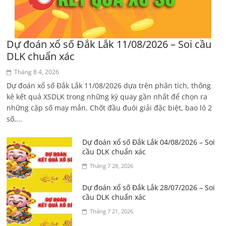
Dự đoán xổ số Đắk Lắk 11/08/2026 – Soi cầu
DLK chuẩn xác
Tháng 8 4, 2026
Dự đoán xổ số Đắk Lắk 11/08/2026 dựa trên phân tích, thống
kê kết quả XSDLK trong những kỳ quay gần nhất để chọn ra
những cặp số may mắn. Chốt đầu đuôi giải đặc biệt, bao lô 2
số,...
Dự đoán xổ số Đắk Lắk 04/08/2026 – Soi
cầu DLK chuẩn xác
Tháng 7 28, 2026
Dự đoán xổ số Đắk Lắk 28/07/2026 – Soi
cầu DLK chuẩn xác
Tháng 7 21, 2026