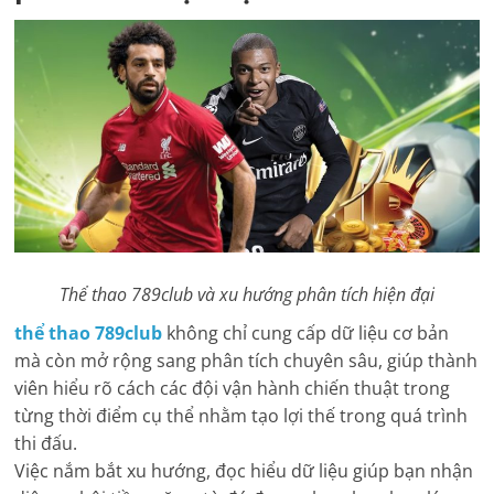
Thể thao 789club và xu hướng phân tích hiện đại
thể thao 789club
không chỉ cung cấp dữ liệu cơ bản
mà còn mở rộng sang phân tích chuyên sâu, giúp thành
viên hiểu rõ cách các đội vận hành chiến thuật trong
từng thời điểm cụ thể nhằm tạo lợi thế trong quá trình
thi đấu.
Việc nắm bắt xu hướng, đọc hiểu dữ liệu giúp bạn nhận