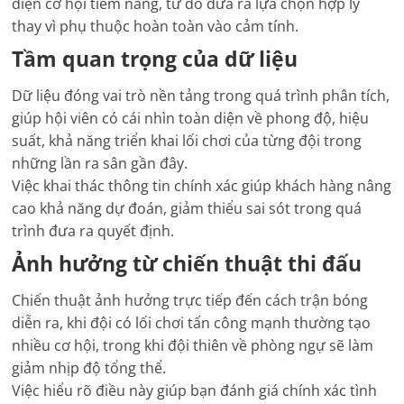
diện cơ hội tiềm năng, từ đó đưa ra lựa chọn hợp lý
thay vì phụ thuộc hoàn toàn vào cảm tính.
Tầm quan trọng của dữ liệu
Dữ liệu đóng vai trò nền tảng trong quá trình phân tích,
giúp hội viên có cái nhìn toàn diện về phong độ, hiệu
suất, khả năng triển khai lối chơi của từng đội trong
những lần ra sân gần đây.
Việc khai thác thông tin chính xác giúp khách hàng nâng
cao khả năng dự đoán, giảm thiểu sai sót trong quá
trình đưa ra quyết định.
Ảnh hưởng từ chiến thuật thi đấu
Chiến thuật ảnh hưởng trực tiếp đến cách trận bóng
diễn ra, khi đội có lối chơi tấn công mạnh thường tạo
nhiều cơ hội, trong khi đội thiên về phòng ngự sẽ làm
giảm nhịp độ tổng thể.
Việc hiểu rõ điều này giúp bạn đánh giá chính xác tình