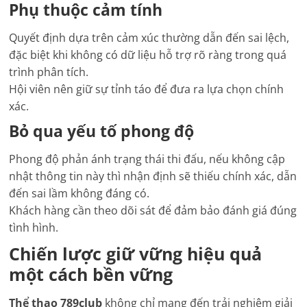
Phụ thuộc cảm tính
Quyết định dựa trên cảm xúc thường dẫn đến sai lệch,
đặc biệt khi không có dữ liệu hỗ trợ rõ ràng trong quá
trình phân tích.
Hội viên nên giữ sự tỉnh táo để đưa ra lựa chọn chính
xác.
Bỏ qua yếu tố phong độ
Phong độ phản ánh trạng thái thi đấu, nếu không cập
nhật thông tin này thì nhận định sẽ thiếu chính xác, dẫn
đến sai lầm không đáng có.
Khách hàng cần theo dõi sát để đảm bảo đánh giá đúng
tình hình.
Chiến lược giữ vững hiệu quả
một cách bền vững
Thể thao 789club
không chỉ mang đến trải nghiệm giải