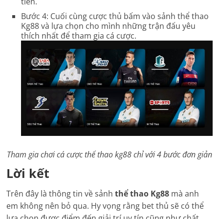
tiền.
Bước 4: Cuối cùng cược thủ bấm vào sảnh thể thao
Kg88 và lựa chọn cho mình những trận đấu yêu
thích nhất để tham gia cá cược.
Tham gia chơi cá cược thể thao kg88 chỉ với 4 bước đơn giản
Lời kết
Trên đây là thông tin về sảnh
thể thao Kg88
mà anh
em không nên bỏ qua. Hy vọng rằng bet thủ sẽ có thể
lựa chọn được điểm đến giải trí uy tín cũng như chất