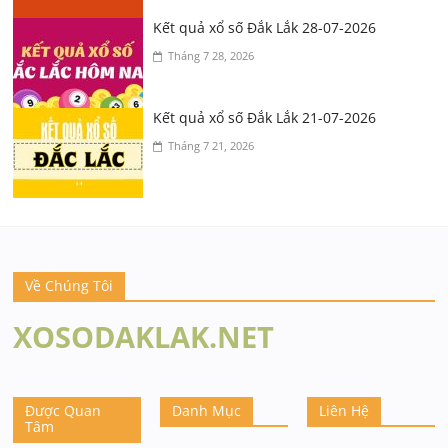
Kết quả xổ số Đắk Lắk 28-07-2026
Tháng 7 28, 2026
Kết quả xổ số Đắk Lắk 21-07-2026
Tháng 7 21, 2026
Về Chúng Tôi
XOSODAKLAK.NET
Được Quan
Danh Mục
Liên Hệ
Tâm