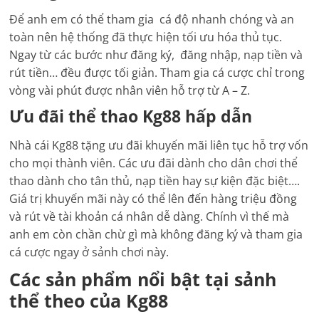
Để anh em có thể tham gia cá độ nhanh chóng và an
toàn nên hệ thống đã thực hiện tối ưu hóa thủ tục.
Ngay từ các bước như đăng ký, đăng nhập, nạp tiền và
rút tiền… đều được tối giản. Tham gia cá cược chỉ trong
vòng vài phút được nhân viên hỗ trợ từ A – Z.
Ưu đãi thể thao Kg88 hấp dẫn
Nhà cái Kg88 tặng ưu đãi khuyến mãi liên tục hỗ trợ vốn
cho mọi thành viên. Các ưu đãi dành cho dân chơi thể
thao dành cho tân thủ, nạp tiền hay sự kiện đặc biệt….
Giá trị khuyến mãi này có thể lên đến hàng triệu đồng
và rút về tài khoản cá nhân dễ dàng. Chính vì thế mà
anh em còn chần chừ gì mà không đăng ký và tham gia
cá cược ngay ở sảnh chơi này.
Các sản phẩm nổi bật tại sảnh
thể theo của Kg88