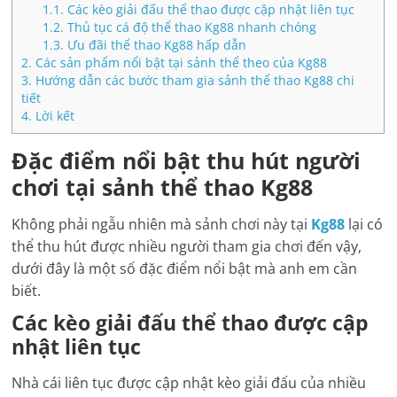
1.1.
Các kèo giải đấu thể thao được cập nhật liên tục
1.2.
Thủ tục cá độ thể thao Kg88 nhanh chóng
1.3.
Ưu đãi thể thao Kg88 hấp dẫn
2.
Các sản phẩm nổi bật tại sảnh thể theo của Kg88
3.
Hướng dẫn các bước tham gia sảnh thể thao Kg88 chi
tiết
4.
Lời kết
Đặc điểm nổi bật thu hút người
chơi tại sảnh thể thao Kg88
Không phải ngẫu nhiên mà sảnh chơi này tại
Kg88
lại có
thể thu hút được nhiều người tham gia chơi đến vậy,
dưới đây là một số đặc điểm nổi bật mà anh em cần
biết.
Các kèo giải đấu thể thao được cập
nhật liên tục
Nhà cái liên tục được cập nhật kèo giải đấu của nhiều