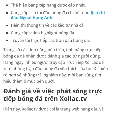
Thể hiện bảng xếp hạng được cập nhật.
Cung cấp lịch thi đấu bóng đá chi tiết như
lịch thi
đấu Ngoại Hạng Anh
.
Hiển thị thông tin về các kèo từ nhà cái.
Cung cấp video highlight bóng đá.
Truyền tải trực tiếp các trận đấu bóng đá.
Trong số các tính năng nêu trên, tính năng trực tiếp
bóng đá đã nhận được đánh giá cao từ người dùng.
Hàng ngày, nhiều người truy cập Truc Tiep Xôi Lạc để
xem những trận đấu bóng đá yêu thích của họ. Để hiểu
rõ hơn về những trải nghiệm này, mời bạn cùng tìm
hiểu thêm ở mục bên dưới.
Đánh giá về việc phát sóng trực
tiếp bóng đá trên Xoilac.tv
Hiện nay, Xoilac.tv được coi là trang web hàng đầu về