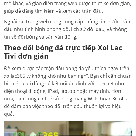
mộ khác, và giao diện trang web được thiết kế đơn giản,
giúp dễ dàng tìm kiếm và xem các trận đấu.
Ngoài ra, trang web cũng cung cấp thông tin trước trận
đấu như tình hình phong độ, lịch sử đối đầu, và thông
tin về đội bóng và sân vận động.
Theo dõi bóng đá trực tiếp Xoi Lac
Tivi đơn giản
Để xem được các trận đấu bóng đá yêu thích ngay trên
xoilac365.tv không khó như bạn nghĩ. Bạn chỉ cần chuẩn
bị thiết bị di động có kết nối ổn định với internet như
điện thoại di động, iPad, laptop hoặc máy tính. Hơn
nữa, bạn cũng có thể sử dụng mạng Wi-Fi hoặc 3G/4G
để đảm bảo việc theo dõi trận đấu thuận lợi và hiệu
quả.