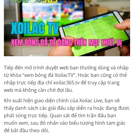
Tiếp đến mở trình duyệt web bạn thường dùng và nhập
từ khóa “xem bóng đá XoilacTV”. Hoặc bạn cũng có thể
nhập trực tiếp địa chỉ xoilac365.tv để truy cập trang
web mà không cần chờ đợi lâu.
Khi xuất hiện giao diện chính của Xoilac Live, bạn sẽ
thấy danh sách các giải đấu sắp diễn ra hoặc đang được
phát sóng trực tiếp. Quan sát để tìm trận đấu bạn
muốn xem, sau đó nhấn vào biểu tượng hình tam giác
để bắt đầu theo dõi.