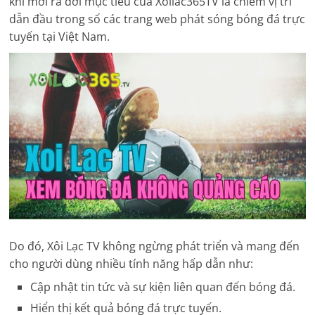
khi mời ra đời mục tiêu của Xoilac365TV là chiếm vị trí
dẫn đầu trong số các trang web phát sóng bóng đá trực
tuyến tại Việt Nam.
Do đó, Xôi Lạc TV không ngừng phát triển và mang đến
cho người dùng nhiều tính năng hấp dẫn như:
Cập nhật tin tức và sự kiện liên quan đến bóng đá.
Hiển thị kết quả bóng đá trực tuyến.