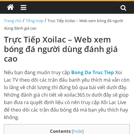
/
/
Trang chủ
Tổng Hợp
Trực Tiếp Xoilac – Web xem bóng đá người
dùng đánh giá cao
Trực Tiếp Xoilac – Web xem
bóng đá người dùng đánh giá
cao
Nếu bạn đang muốn truy cập
Bong Da Truc Tiep
Xoi
Lac TV theo dõi các trận đấu banh yêu thích mà vẫn còn
lo lắng về chất lượng thì đừng bỏ qua bài viết dưới đây.
Những đánh giá chi tiết về xoilac365.tv dưới đây sẽ giúp
bạn đưa ra quyết định liệu có nên truy cập Xôi Lạc Live
để theo dõi các trận đấu bóng đá mà bạn yêu thích hay
không.
Contents
[
hide
]