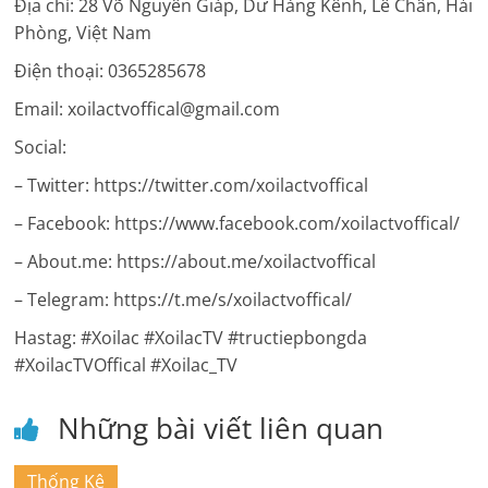
Địa chỉ: 28 Võ Nguyên Giáp, Dư Hàng Kênh, Lê Chân, Hải
Phòng, Việt Nam
Điện thoại: 0365285678
Email:
xoilactvoffical@gmail.com
Social:
– Twitter: https://twitter.com/xoilactvoffical
– Facebook: https://www.facebook.com/xoilactvoffical/
– About.me: https://about.me/xoilactvoffical
– Telegram: https://t.me/s/xoilactvoffical/
Hastag: #Xoilac #XoilacTV #tructiepbongda
#XoilacTVOffical #Xoilac_TV
Những bài viết liên quan
Thống Kê