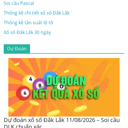
Soi cầu Pascal
Thống kê chi tiết xổ số Đắk Lắk
Thống kê tần suất lô tô
Xổ số Đắk Lắk 30 ngày
Dự Đoán
Dự đoán xổ số Đắk Lắk 11/08/2026 – Soi cầu
DLK chuẩn xác