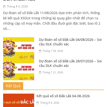
Tháng 8 4, 2026
Dự đoán xổ số Đắk Lắk 11/08/2026 dựa trên phân tích, thống
kê kết quả XSDLK trong những kỳ quay gần nhất để chọn ra
những cặp số may mắn. Chốt đầu đuôi giải đặc biệt, bao lô 2
số,...
Dự đoán xổ số Đắk Lắk 04/08/2026 – Soi
cầu DLK chuẩn xác
Tháng 7 28, 2026
Dự đoán xổ số Đắk Lắk 28/07/2026 – Soi
cầu DLK chuẩn xác
Tháng 7 21, 2026
Kết Quả
Kết quả xổ số Đắk Lắk 04-08-2026
Tháng 8 4, 2026