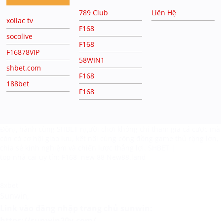
789 Club
Liên Hệ
xoilac tv
F168
socolive
F168
F16878VIP
58WIN1
shbet.com
F168
188bet
F168
Đồng hành cùng
SHBET
người chơi không chỉ tham gia cá cược mà
còn có cơ hội giao lưu, kết nối cùng cộng đồng game thủ rộng lớn,
chia sẻ kinh nghiệm và chiến lược thắng lợi.
SHBET |
top nhà cai uy tín:
F168
new 88
New88.land
8xbet
Sunwin
,
Link vào đăng nhập trang chủ sunwin:
https://sunwin20v.com/
,