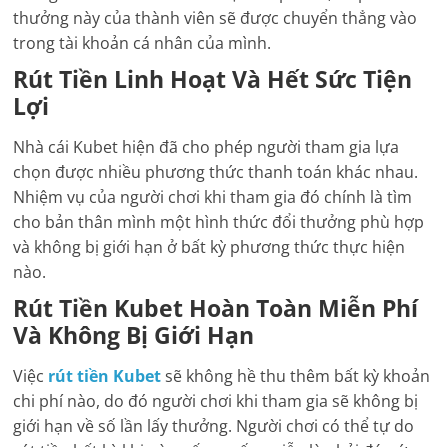
thưởng này của thành viên sẽ được chuyển thẳng vào
trong tài khoản cá nhân của mình.
Rút Tiền Linh Hoạt Và Hết Sức Tiện
Lợi
Nhà cái Kubet hiện đã cho phép người tham gia lựa
chọn được nhiều phương thức thanh toán khác nhau.
Nhiệm vụ của người chơi khi tham gia đó chính là tìm
cho bản thân mình một hình thức đổi thưởng phù hợp
và không bị giới hạn ở bất kỳ phương thức thực hiện
nào.
Rút Tiền Kubet Hoàn Toàn Miễn Phí
Và Không Bị Giới Hạn
Việc
rút tiền Kubet
sẽ không hề thu thêm bất kỳ khoản
chi phí nào, do đó người chơi khi tham gia sẽ không bị
giới hạn về số lần lấy thưởng. Người chơi có thể tự do