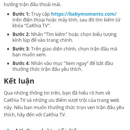
hưởng trận đấu thoải mái.
Bước 1:
Truy cập
https://babymomento.com/
trên điện thoại hoặc máy tính, sau đó tìm kiếm từ
khóa “CaKhia TV”.
Bước 2:
Nhấn “Tìm kiếm” hoặc chọn biểu tượng
kính lúp để vào trang chính.
Bước 3:
Trên giao diện chính, chọn trận đấu mà
bạn muốn xem.
Bước 4:
Nhấn vào mục “Xem ngay” để bắt đầu
thưởng thức trận đấu yêu thích.
Kết luận
Qua những thông tin trên, bạn đã hiểu rõ hơn về
CaKhia TV và những ưu điểm vượt trội của trang web
này. Nếu bạn muốn thưởng thức trọn vẹn trận đấu yêu
thích, hãy đến với CaKhia TV.