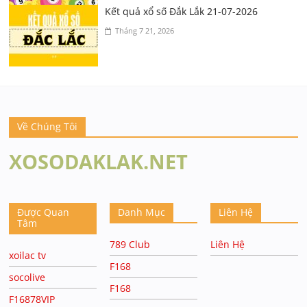
Kết quả xổ số Đắk Lắk 21-07-2026
Tháng 7 21, 2026
Về Chúng Tôi
XOSODAKLAK.NET
Được Quan
Danh Mục
Liên Hệ
Tâm
789 Club
Liên Hệ
xoilac tv
F168
socolive
F168
F16878VIP