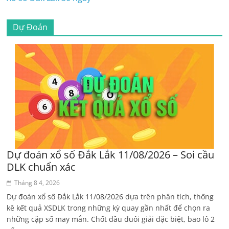
Dự Đoán
Dự đoán xổ số Đắk Lắk 11/08/2026 – Soi cầu
DLK chuẩn xác
Tháng 8 4, 2026
Dự đoán xổ số Đắk Lắk 11/08/2026 dựa trên phân tích, thống
kê kết quả XSDLK trong những kỳ quay gần nhất để chọn ra
những cặp số may mắn. Chốt đầu đuôi giải đặc biệt, bao lô 2