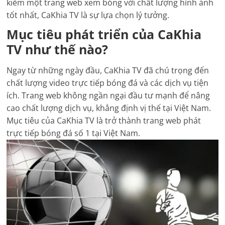
kiếm một trang web xem bóng với chất lượng hình ảnh
tốt nhất, CaKhia TV là sự lựa chọn lý tưởng.
Mục tiêu phát triển của CaKhia
TV như thế nào?
Ngay từ những ngày đầu, CaKhia TV đã chú trọng đến
chất lượng video trực tiếp bóng đá và các dịch vụ tiện
ích. Trang web không ngần ngại đầu tư mạnh để nâng
cao chất lượng dịch vụ, khẳng định vị thế tại Việt Nam.
Mục tiêu của CaKhia TV là trở thành trang web phát
trực tiếp bóng đá số 1 tại Việt Nam.