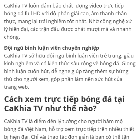
CaKhia TV luôn đảm bảo chất lượng video trực tiếp
bóng đá full HD với độ phân giải cao, âm thanh chân
thực, mang lại trải nghiệm tốt nhất. Nhờ công nghệ xử
lý hiện đại, các trận đấu được phát mượt mà và nhanh
chóng.
Đội ngũ bình luận viên chuyên nghiệp
CaKhia TV sở hữu đội ngũ bình luận viên trẻ trung, giàu
kinh nghiệm và có kiến thức sâu rộng về bóng đá. Giọng
bình luận cuốn hút, dễ nghe giúp tăng thêm sự hứng
thú cho người xem, góp phần làm nên sức hút của
trang web.
Cách xem trực tiếp bóng đá tại
CaKhia TV như thế nào?
CaKhia TV là điểm đến lý tưởng cho người hâm mộ
bóng đá Việt Nam, hỗ trợ xem trực tiếp trên nhiều thiết
bị hiện đại. Chỉ vài thao tác đơn giản là bạn có thể tận