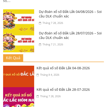
số,...
Dự đoán xổ số Đắk Lắk 04/08/2026 – Soi
cầu DLK chuẩn xác
Tháng 7 28, 2026
Dự đoán xổ số Đắk Lắk 28/07/2026 – Soi
cầu DLK chuẩn xác
Tháng 7 21, 2026
Kết Quả
Kết quả xổ số Đắk Lắk 04-08-2026
Tháng 8 4, 2026
Kết quả xổ số Đắk Lắk 28-07-2026
Tháng 7 28, 2026