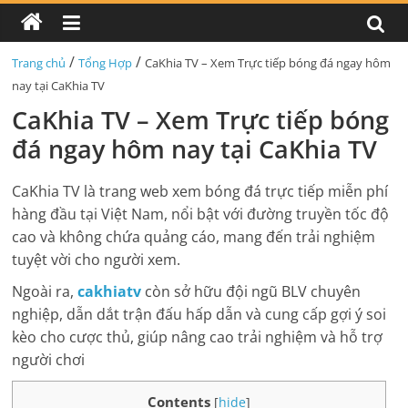
/
/
Trang chủ
Tổng Hợp
CaKhia TV – Xem Trực tiếp bóng đá ngay hôm
nay tại CaKhia TV
CaKhia TV – Xem Trực tiếp bóng
đá ngay hôm nay tại CaKhia TV
CaKhia TV là trang web xem bóng đá trực tiếp miễn phí
hàng đầu tại Việt Nam, nổi bật với đường truyền tốc độ
cao và không chứa quảng cáo, mang đến trải nghiệm
tuyệt vời cho người xem.
Ngoài ra,
cakhiatv
còn sở hữu đội ngũ BLV chuyên
nghiệp, dẫn dắt trận đấu hấp dẫn và cung cấp gợi ý soi
kèo cho cược thủ, giúp nâng cao trải nghiệm và hỗ trợ
người chơi
Contents
[
hide
]