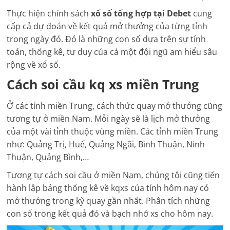
Thực hiện chính sách
xổ số tổng hợp tại Debet
cung
cấp cả dự đoán về kết quả mở thưởng của từng tỉnh
trong ngày đó. Đó là những con số dựa trên sự tính
toán, thống kê, tư duy của cả một đội ngũ am hiểu sâu
rộng về xổ số.
Cách soi cầu kq xs miền Trung
Ở các tỉnh miền Trung, cách thức quay mở thưởng cũng
tương tự ở miền Nam. Mỗi ngày sẽ là lịch mở thưởng
của một vài tỉnh thuộc vùng miền. Các tỉnh miền Trung
như: Quảng Trị, Huế, Quảng Ngãi, Bình Thuận, Ninh
Thuận, Quảng Bình,…
Tương tự cách soi cầu ở miền Nam, chúng tôi cũng tiến
hành lập bảng thống kê về kqxs của tỉnh hôm nay có
mở thưởng trong kỳ quay gần nhất. Phân tích những
con số trong kết quả đó và bạch nhớ xs cho hôm nay.