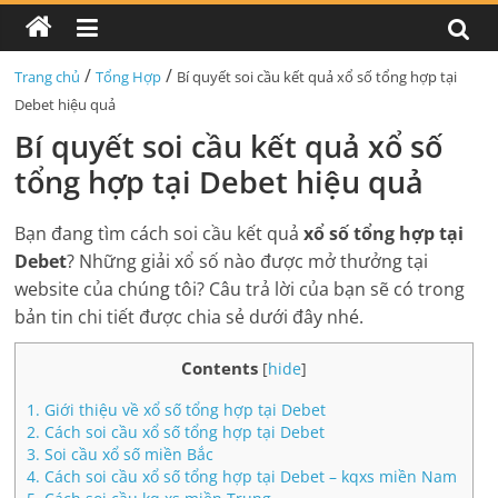
/
/
Trang chủ
Tổng Hợp
Bí quyết soi cầu kết quả xổ số tổng hợp tại
Debet hiệu quả
Bí quyết soi cầu kết quả xổ số
tổng hợp tại Debet hiệu quả
Bạn đang tìm cách soi cầu kết quả
xổ số tổng hợp tại
Debet
? Những giải xổ số nào được mở thưởng tại
website của chúng tôi? Câu trả lời của bạn sẽ có trong
bản tin chi tiết được chia sẻ dưới đây nhé.
Contents
[
hide
]
1.
Giới thiệu về xổ số tổng hợp tại Debet
2.
Cách soi cầu xổ số tổng hợp tại Debet
3.
Soi cầu xổ số miền Bắc
4.
Cách soi cầu xổ số tổng hợp tại Debet – kqxs miền Nam