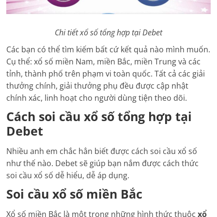
Chi tiết xổ số tổng hợp tại Debet
Các bạn có thể tìm kiếm bất cứ kết quả nào mình muốn.
Cụ thể: xổ số miền Nam, miền Bắc, miền Trung và các
tỉnh, thành phố trên phạm vi toàn quốc. Tất cả các giải
thưởng chính, giải thưởng phụ đều được cập nhật
chính xác, linh hoạt cho người dùng tiện theo dõi.
Cách soi cầu xổ số tổng hợp tại
Debet
Nhiều anh em chắc hẳn biết được cách soi cầu xổ số
như thế nào. Debet sẽ giúp bạn nắm được cách thức
soi cầu xổ số dễ hiểu, dễ áp dụng.
Soi cầu xổ số miền Bắc
Xổ số miền Bắc là một trong những hình thức thuộc
xổ