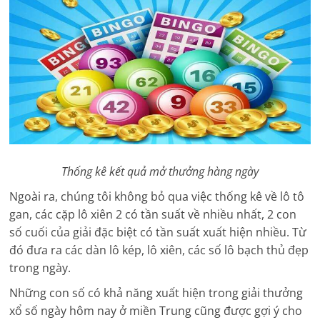
Thống kê kết quả mở thưởng hàng ngày
Ngoài ra, chúng tôi không bỏ qua việc thống kê về lô tô
gan, các cặp lô xiên 2 có tần suất về nhiều nhất, 2 con
số cuối của giải đặc biệt có tần suất xuất hiện nhiều. Từ
đó đưa ra các dàn lô kép, lô xiên, các số lô bạch thủ đẹp
trong ngày.
Những con số có khả năng xuất hiện trong giải thưởng
xổ số ngày hôm nay ở miền Trung cũng được gợi ý cho