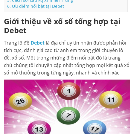
5.
Cách soi cầu kq xs miền Trung
6.
Ưu điểm nổi bật tại Debet
Giới thiệu về xổ số tổng hợp tại
Debet
Trang lô đề
Debet
là địa chỉ uy tín nhận được phản hồi
tích cực, đánh giá cao từ anh em trong giới chuyên lô
đề, xổ số. Một trong những điểm nổi bật đó là trang
chủ chúng tôi chuyên cập nhật tổng hợp mọi kết quả xổ
số mở thưởng trong từng ngày, nhanh và chính xác.