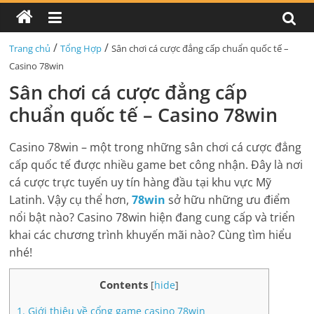
/
/
Trang chủ
Tổng Hợp
Sân chơi cá cược đẳng cấp chuẩn quốc tế –
Casino 78win
Sân chơi cá cược đẳng cấp
chuẩn quốc tế – Casino 78win
Casino 78win – một trong những sân chơi cá cược đẳng
cấp quốc tế được nhiều game bet công nhận. Đây là nơi
cá cược trực tuyến uy tín hàng đầu tại khu vực Mỹ
Latinh. Vậy cụ thể hơn,
78win
sở hữu những ưu điểm
nổi bật nào? Casino 78win hiện đang cung cấp và triển
khai các chương trình khuyến mãi nào? Cùng tìm hiểu
nhé!
Contents
[
hide
]
1.
Giới thiệu về cổng game casino 78win