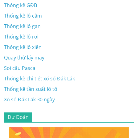
Thống kê GĐB
Thống kê lô câm
Thông kê lô gan
Thống kê lô rơi
Thống kê lô xiên
Quay thử lấy may
Soi cầu Pascal
Thống kê chi tiết xổ số Đắk Lắk
Thống kê tần suất lô tô
Xổ số Đắk Lắk 30 ngày
Dự Đoán