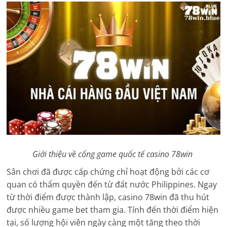
Giới thiệu về cổng game quốc tế casino 78win
Sân chơi đã được cấp chứng chỉ hoạt động bởi các cơ
quan có thẩm quyền đến từ đất nước Philippines. Ngay
từ thời điểm được thành lập, casino 78win đã thu hút
được nhiều game bet tham gia. Tính đến thời điểm hiện
tại, số lượng hội viên ngày càng một tăng theo thời