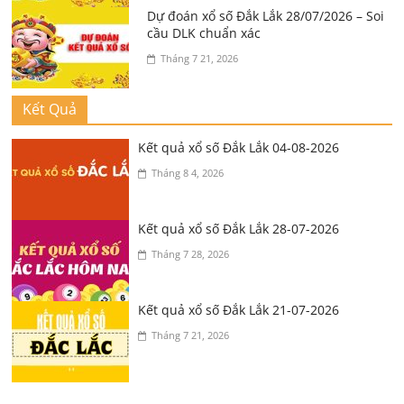
Dự đoán xổ số Đắk Lắk 28/07/2026 – Soi
cầu DLK chuẩn xác
Tháng 7 21, 2026
Kết Quả
Kết quả xổ số Đắk Lắk 04-08-2026
Tháng 8 4, 2026
Kết quả xổ số Đắk Lắk 28-07-2026
Tháng 7 28, 2026
Kết quả xổ số Đắk Lắk 21-07-2026
Tháng 7 21, 2026