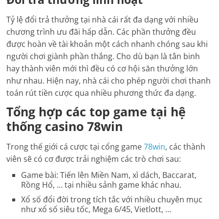
Tỷ lệ đổi trả thưởng tại nhà cái rất đa dạng với nhiều
chương trình ưu đãi hấp dẫn. Các phần thưởng đều
được hoàn về tài khoản một cách nhanh chóng sau khi
người chơi giành phần thắng. Cho dù bạn là tân binh
hay thành viên mới thì đều có cơ hội săn thưởng lớn
như nhau. Hiện nay, nhà cái cho phép người chơi thanh
toán rút tiền cược qua nhiều phương thức đa dạng.
Tổng hợp các top game tại hệ
thống casino 78win
Trong thế giới cá cược tại cổng game
78win
, các thành
viên sẽ có cơ được trải nghiệm các trò chơi sau:
Game bài: Tiến lên Miền Nam, xì dách, Baccarat,
Rồng Hổ, … tại nhiều sảnh game khác nhau.
Xổ số đổi đời trong tích tắc với nhiều chuyên mục
như xổ số siêu tốc, Mega 6/45, Vietlott, …