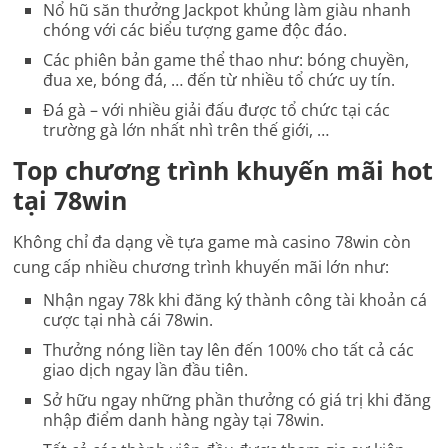
Nổ hũ săn thưởng Jackpot khủng làm giàu nhanh
chóng với các biểu tượng game độc đáo.
Các phiên bản game thể thao như: bóng chuyền,
đua xe, bóng đá, … đến từ nhiều tổ chức uy tín.
Đá gà – với nhiều giải đấu được tổ chức tại các
trường gà lớn nhất nhì trên thế giới, …
Top chương trình khuyến mãi hot
tại 78win
Không chỉ đa dạng về tựa game mà casino 78win còn
cung cấp nhiều chương trình khuyến mãi lớn như:
Nhận ngay 78k khi đăng ký thành công tài khoản cá
cược tại nhà cái 78win.
Thưởng nóng liền tay lên đến 100% cho tất cả các
giao dịch ngay lần đầu tiên.
Sở hữu ngay những phần thưởng có giá trị khi đăng
nhập điểm danh hàng ngày tại 78win.