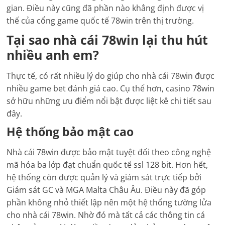
gian. Điều này cũng đã phần nào khẳng định được vị
thế của cổng game quốc tế 78win trên thị trường.
Tại sao nhà cái 78win lại thu hút
nhiều anh em?
Thực tế, có rất nhiều lý do giúp cho nhà cái 78win được
nhiều game bet đánh giá cao. Cụ thể hơn, casino 78win
sở hữu những ưu điểm nổi bật được liệt kê chi tiết sau
đây.
Hệ thống bảo mật cao
Nhà cái 78win được bảo mật tuyệt đối theo công nghệ
mã hóa ba lớp đạt chuẩn quốc tế ssl 128 bit. Hơn hết,
hệ thống còn được quản lý và giám sát trực tiếp bởi
Giám sát GC và MGA Malta Châu Âu. Điều này đã góp
phần không nhỏ thiết lập nên một hệ thống tường lửa
cho nhà cái 78win. Nhờ đó mà tất cả các thông tin cá