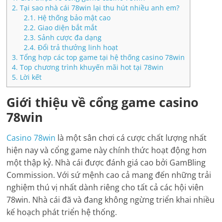
2.
Tại sao nhà cái 78win lại thu hút nhiều anh em?
2.1.
Hệ thống bảo mật cao
2.2.
Giao diện bắt mắt
2.3.
Sảnh cược đa dạng
2.4.
Đổi trả thưởng linh hoạt
3.
Tổng hợp các top game tại hệ thống casino 78win
4.
Top chương trình khuyến mãi hot tại 78win
5.
Lời kết
Giới thiệu về cổng game casino
78win
Casino 78win
là một sân chơi cá cược chất lượng nhất
hiện nay và cổng game này chính thức hoạt động hơn
một thập kỷ. Nhà cái được đánh giá cao bởi GamBling
Commission. Với sứ mệnh cao cả mang đến những trải
nghiệm thú vị nhất dành riêng cho tất cả các hội viên
78win. Nhà cái đã và đang không ngừng triển khai nhiều
kế hoạch phát triển hệ thống.