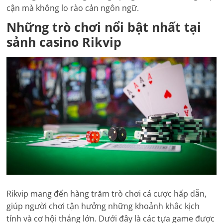
cận mà không lo rào cản ngôn ngữ.
Những trò chơi nổi bật nhất tại
sảnh casino Rikvip
Rikvip mang đến hàng trăm trò chơi cá cược hấp dẫn,
giúp người chơi tận hưởng những khoảnh khắc kịch
tính và cơ hội thắng lớn. Dưới đây là các tựa game được