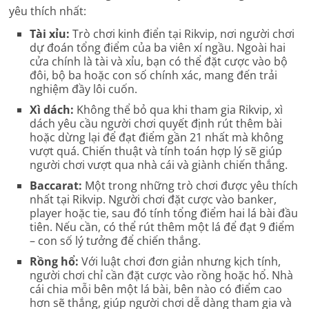
yêu thích nhất:
Tài xỉu:
Trò chơi kinh điển tại Rikvip, nơi người chơi
dự đoán tổng điểm của ba viên xí ngầu. Ngoài hai
cửa chính là tài và xỉu, bạn có thể đặt cược vào bộ
đôi, bộ ba hoặc con số chính xác, mang đến trải
nghiệm đầy lôi cuốn.
Xì dách:
Không thể bỏ qua khi tham gia Rikvip, xì
dách yêu cầu người chơi quyết định rút thêm bài
hoặc dừng lại để đạt điểm gần 21 nhất mà không
vượt quá. Chiến thuật và tính toán hợp lý sẽ giúp
người chơi vượt qua nhà cái và giành chiến thắng.
Baccarat:
Một trong những trò chơi được yêu thích
nhất tại Rikvip. Người chơi đặt cược vào banker,
player hoặc tie, sau đó tính tổng điểm hai lá bài đầu
tiên. Nếu cần, có thể rút thêm một lá để đạt 9 điểm
– con số lý tưởng để chiến thắng.
Rồng hổ:
Với luật chơi đơn giản nhưng kịch tính,
người chơi chỉ cần đặt cược vào rồng hoặc hổ. Nhà
cái chia mỗi bên một lá bài, bên nào có điểm cao
hơn sẽ thắng, giúp người chơi dễ dàng tham gia và