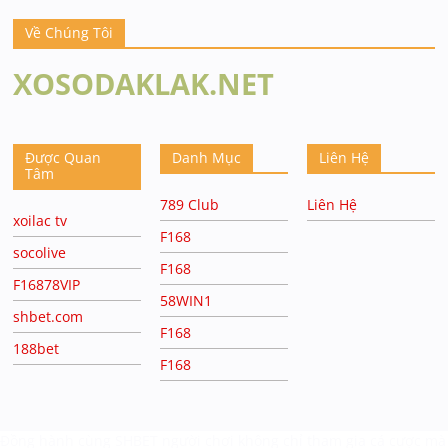
Về Chúng Tôi
XOSODAKLAK.NET
Được Quan
Danh Mục
Liên Hệ
Tâm
789 Club
Liên Hệ
xoilac tv
F168
socolive
F168
F16878VIP
58WIN1
shbet.com
F168
188bet
F168
Đồng hành cùng
SHBET
người chơi không chỉ tham gia cá cược mà