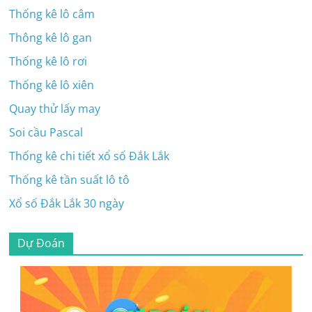
Thống kê lô câm
Thông kê lô gan
Thống kê lô rơi
Thống kê lô xiên
Quay thử lấy may
Soi cầu Pascal
Thống kê chi tiết xổ số Đắk Lắk
Thống kê tần suất lô tô
Xổ số Đắk Lắk 30 ngày
Dự Đoán