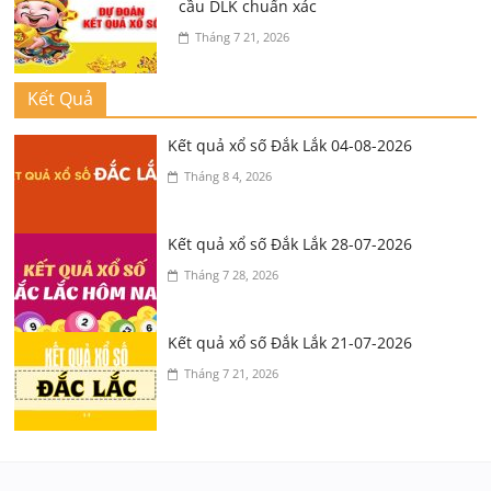
cầu DLK chuẩn xác
Tháng 7 21, 2026
Kết Quả
Kết quả xổ số Đắk Lắk 04-08-2026
Tháng 8 4, 2026
Kết quả xổ số Đắk Lắk 28-07-2026
Tháng 7 28, 2026
Kết quả xổ số Đắk Lắk 21-07-2026
Tháng 7 21, 2026