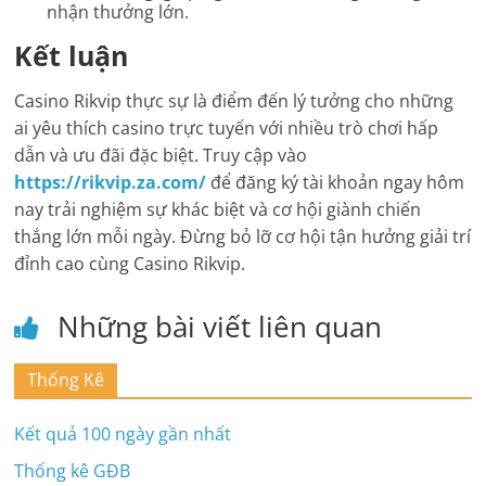
nhận thưởng lớn.
Kết luận
Casino Rikvip thực sự là điểm đến lý tưởng cho những
ai yêu thích casino trực tuyến với nhiều trò chơi hấp
dẫn và ưu đãi đặc biệt. Truy cập vào
https://rikvip.za.com/
để đăng ký tài khoản ngay hôm
nay trải nghiệm sự khác biệt và cơ hội giành chiến
thắng lớn mỗi ngày. Đừng bỏ lỡ cơ hội tận hưởng giải trí
đỉnh cao cùng Casino Rikvip.
Những bài viết liên quan
Thống Kê
Kết quả 100 ngày gần nhất
Thống kê GĐB