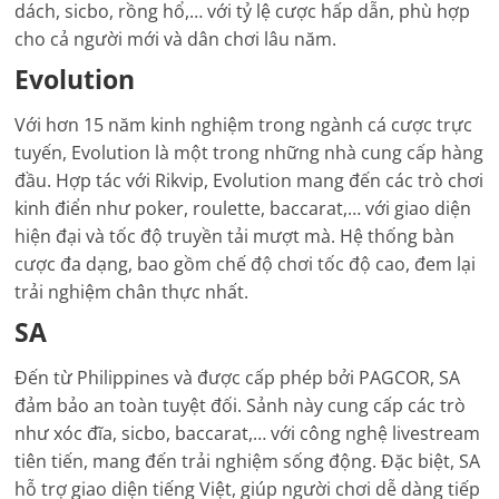
dách, sicbo, rồng hổ,… với tỷ lệ cược hấp dẫn, phù hợp
cho cả người mới và dân chơi lâu năm.
Evolution
Với hơn 15 năm kinh nghiệm trong ngành cá cược trực
tuyến, Evolution là một trong những nhà cung cấp hàng
đầu. Hợp tác với Rikvip, Evolution mang đến các trò chơi
kinh điển như poker, roulette, baccarat,… với giao diện
hiện đại và tốc độ truyền tải mượt mà. Hệ thống bàn
cược đa dạng, bao gồm chế độ chơi tốc độ cao, đem lại
trải nghiệm chân thực nhất.
SA
Đến từ Philippines và được cấp phép bởi PAGCOR, SA
đảm bảo an toàn tuyệt đối. Sảnh này cung cấp các trò
như xóc đĩa, sicbo, baccarat,… với công nghệ livestream
tiên tiến, mang đến trải nghiệm sống động. Đặc biệt, SA
hỗ trợ giao diện tiếng Việt, giúp người chơi dễ dàng tiếp