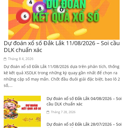
Dự đoán xổ số Đắk Lắk 11/08/2026 – Soi cầu
DLK chuẩn xác
Tháng 8 4, 2026
Dự đoán xổ số Đắk Lắk 11/08/2026 dựa trên phân tích, thống
kê kết quả XSDLK trong những kỳ quay gần nhất để chọn ra
những cặp số may mắn. Chốt đầu đuôi giải đặc biệt, bao lô 2
số,...
Dự đoán xổ số Đắk Lắk 04/08/2026 – Soi
cầu DLK chuẩn xác
Tháng 7 28, 2026
Dự đoán xổ số Đắk Lắk 28/07/2026 – Soi