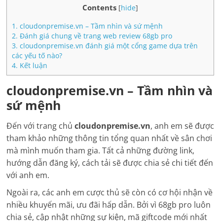
Contents
[
hide
]
1.
cloudonpremise.vn – Tầm nhìn và sứ mệnh
2.
Đánh giá chung về trang web review 68gb pro
3.
cloudonpremise.vn đánh giá một cổng game dựa trên
các yếu tố nào?
4.
Kết luận
cloudonpremise.vn – Tầm nhìn và
sứ mệnh
Đến với trang chủ
cloudonpremise.vn
, anh em sẽ được
tham khảo những thông tin tổng quan nhất về sân chơi
mà mình muốn tham gia. Tất cả những đường link,
hướng dẫn đăng ký, cách tải sẽ được chia sẻ chi tiết đến
với anh em.
Ngoài ra, các anh em cược thủ sẽ còn có cơ hội nhận về
nhiều khuyến mãi, ưu đãi hấp dẫn. Bởi vì 68gb pro luôn
chia sẻ, cập nhật những sự kiện, mã giftcode mới nhất