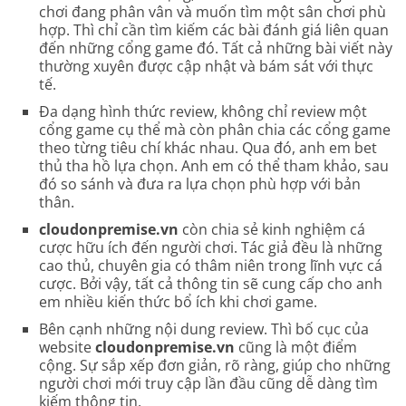
chơi đang phân vân và muốn tìm một sân chơi phù
hợp. Thì chỉ cần tìm kiếm các bài đánh giá liên quan
đến những cổng game đó. Tất cả những bài viết này
thường xuyên được cập nhật và bám sát với thực
tế.
Đa dạng hình thức review, không chỉ review một
cổng game cụ thể mà còn phân chia các cổng game
theo từng tiêu chí khác nhau. Qua đó, anh em bet
thủ tha hồ lựa chọn. Anh em có thể tham khảo, sau
đó so sánh và đưa ra lựa chọn phù hợp với bản
thân.
cloudonpremise.vn
còn chia sẻ kinh nghiệm cá
cược hữu ích đến người chơi. Tác giả đều là những
cao thủ, chuyên gia có thâm niên trong lĩnh vực cá
cược. Bởi vậy, tất cả thông tin sẽ cung cấp cho anh
em nhiều kiến thức bổ ích khi chơi game.
Bên cạnh những nội dung review. Thì bố cục của
website
cloudonpremise.vn
cũng là một điểm
cộng. Sự sắp xếp đơn giản, rõ ràng, giúp cho những
người chơi mới truy cập lần đầu cũng dễ dàng tìm
kiếm thông tin.