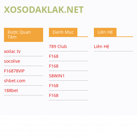
XOSODAKLAK.NET
Được Quan
Danh Mục
Liên Hệ
Tâm
789 Club
Liên Hệ
xoilac tv
F168
socolive
F168
F16878VIP
58WIN1
shbet.com
F168
188bet
F168
Đồng hành cùng
SHBET
người chơi không chỉ tham gia cá cược mà
còn có cơ hội giao lưu, kết nối cùng cộng đồng game thủ rộng lớn,
chia sẻ kinh nghiệm và chiến lược thắng lợi.
SHBET |
top nhà cai uy tín:
F168
new 88
New88.land