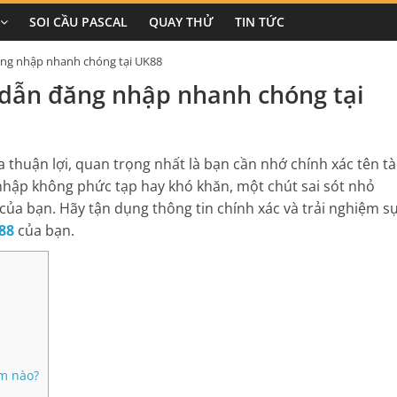
SOI CẦU PASCAL
QUAY THỬ
TIN TỨC
ng nhập nhanh chóng tại UK88
dẫn đăng nhập nhanh chóng tại
thuận lợi, quan trọng nhất là bạn cần nhớ chính xác tên tà
hập không phức tạp hay khó khăn, một chút sai sót nhỏ
của bạn. Hãy tận dụng thông tin chính xác và trải nghiệm s
88
của bạn.
m nào?