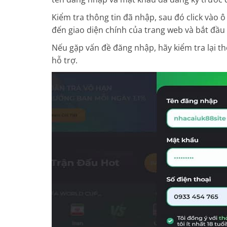
Kiểm tra thông tin đã nhập, sau đó click vào 
đến giao diện chính của trang web và bắt đầu t
Nếu gặp vấn đề đăng nhập, hãy kiểm tra lại t
hỗ trợ.