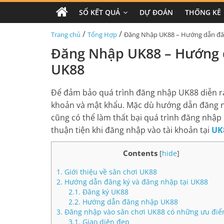
SỔ KẾT QUẢ
DỰ ĐOÁN
THỐNG KÊ
/
/
Trang chủ
Tổng Hợp
Đăng Nhập UK88 – Hướng dẫn đă
Đăng Nhập UK88 – Hướng 
UK88
Để đảm bảo quá trình đăng nhập UK88 diễn ra 
khoản và mật khẩu. Mặc dù hướng dẫn đăng n
cũng có thể làm thất bại quá trình đăng nhập 
thuận tiện khi đăng nhập vào tài khoản tại
UK
Contents
[
hide
]
1.
Giới thiệu về sân chơi UK88
2.
Hướng dẫn đăng ký và đăng nhập tại UK88
2.1.
Đăng ký UK88
2.2.
Hướng dẫn đăng nhập UK88
3.
Đăng nhập vào sân chơi UK88 có những ưu điể
3.1.
Giao diện đẹp