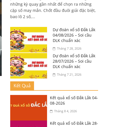
những kỳ quay gần nhất để chọn ra những
cặp số may mắn. Chốt đầu đuôi giải đặc biệt,
bao lô 2 số,...
Dự đoán xổ số Đắk Lắk
04/08/2026 – Soi cầu
DLK chuẩn xác
Tháng 7 28, 2026
Dự đoán xổ số Đắk Lắk
28/07/2026 – Soi cầu
DLK chuẩn xác
Tháng 7 21, 2026
Kết Quả
Kết quả xổ số Đắk Lắk 04-
08-2026
Tháng 8 4, 2026
Kết quả xổ số Đắk Lắk 28-