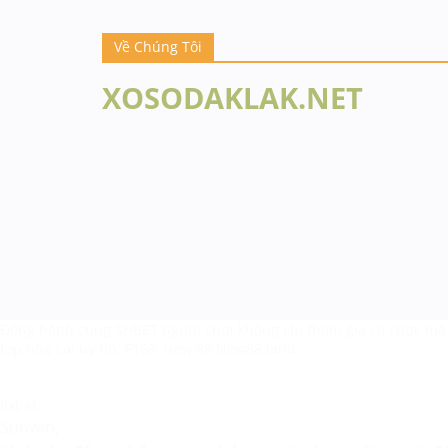
Về Chúng Tôi
XOSODAKLAK.NET
Đồng hành cùng
SHBET
người chơi không chỉ tham gia cá cược mà 
top nhà cai uy tín:
F168
new 88
New88.land
8xbet
Sunwin
,